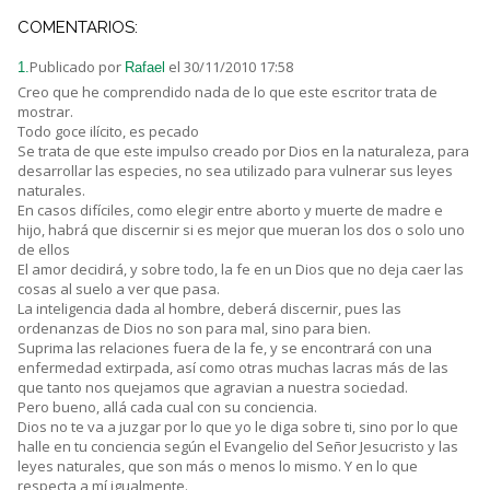
COMENTARIOS:
Publicado por
el 30/11/2010 17:58
1.
Rafael
Creo que he comprendido nada de lo que este escritor trata de
mostrar.
Todo goce ilícito, es pecado
Se trata de que este impulso creado por Dios en la naturaleza, para
desarrollar las especies, no sea utilizado para vulnerar sus leyes
naturales.
En casos difíciles, como elegir entre aborto y muerte de madre e
hijo, habrá que discernir si es mejor que mueran los dos o solo uno
de ellos
El amor decidirá, y sobre todo, la fe en un Dios que no deja caer las
cosas al suelo a ver que pasa.
La inteligencia dada al hombre, deberá discernir, pues las
ordenanzas de Dios no son para mal, sino para bien.
Suprima las relaciones fuera de la fe, y se encontrará con una
enfermedad extirpada, así como otras muchas lacras más de las
que tanto nos quejamos que agravian a nuestra sociedad.
Pero bueno, allá cada cual con su conciencia.
Dios no te va a juzgar por lo que yo le diga sobre ti, sino por lo que
halle en tu conciencia según el Evangelio del Señor Jesucristo y las
leyes naturales, que son más o menos lo mismo. Y en lo que
respecta a mí igualmente.