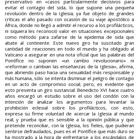
preservativo en «casos parti­cularmente decisivos para
evitar el contagio del sida, lo que supone una pequeña
revolución dentro de la Iglesia; ya fue objeto de grandes
críticas el año pasado con ocasión de su viaje apostólico a
África, donde no llegó a admitir el recurso a los profilácticos,
ni siquiera les reconoció valor en situaciones excepcionales
como método para zafarse de la epidemia de sida que
abate al continente. Este nuevo giro ha suscitado gran
cantidad de reacciones en todo el mundo y ha obligado al
Vaticano a asegurar en una nota oficial que las palabras del
Pontífice no supo­nen «un cambio revolucionario» ni
«reforman o cam­bian las enseñanzas de la Iglesia», afirma,
que abriendo paso hacia una sexualidad más responsable y
más humana, sólo se intenta disminuir el peligro de contagio
en un acto de compromiso social; pero, es evidente que
esto presenta un giro sustancial. Benedicto XVI hace cuatro
años encargó un estudio sobre el uso del condón con la
intención de analizar los argumentos para levantar la
prohibición eclesial sobre los profilácticos, con esto,
expresa su firme volun­tad de acercar la Iglesia al mundo
real; y prueba que es sensible a la opinión pública y que
pretende reconciliar, con la Iglesia, los fieles, que pudieran
sentirse defraudados, pues es el Pontífice que más duro se
ha mostrado a la hora de enfrentarse a los escándalos de