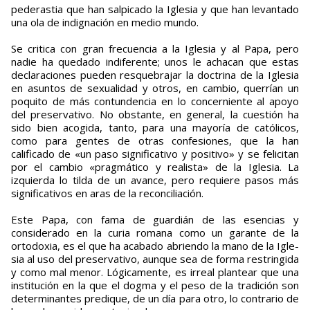
pederastia que han salpicado la Iglesia y que han levantado
una ola de indignación en medio mundo.
Se critica con gran frecuencia a la Iglesia y al Papa, pero
nadie ha quedado indiferente; unos le achacan que estas
declaraciones pueden resquebrajar la doctrina de la Iglesia
en asuntos de sexualidad y otros, en cambio, querrían un
poquito de más contundencia en lo concerniente al apoyo
del preservativo. No obstante, en general, la cuestión ha
sido bien acogida, tanto, para una mayoría de católicos,
como para gentes de otras confesiones, que la han
calificado de «un paso significativo y positivo» y se felici­tan
por el cambio «pragmático y realista» de la Igle­sia. La
izquierda lo tilda de un avance, pero requiere pasos más
significativos en aras de la reconciliación.
Este Papa, con fama de guardián de las esencias y
considerado en la curia romana como un garante de la
ortodoxia, es el que ha acabado abriendo la mano de la Igle­
sia al uso del preservativo, aunque sea de forma res­tringida
y como mal menor. Lógicamente, es irreal plantear que una
institución en la que el dogma y el peso de la tradición son
determinantes predique, de un día para otro, lo contrario de