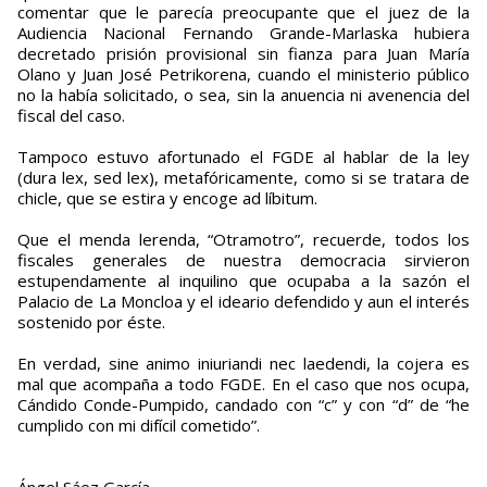
comentar que le parecía preocupante que el juez de la
Audiencia Nacional Fernando Grande-Marlaska hubiera
decretado prisión provisional sin fianza para Juan María
Olano y Juan José Petrikorena, cuando el ministerio público
no la había solicitado, o sea, sin la anuencia ni avenencia del
fiscal del caso.
Tampoco estuvo afortunado el FGDE al hablar de la ley
(dura lex, sed lex), metafóricamente, como si se tratara de
chicle, que se estira y encoge ad líbitum.
Que el menda lerenda, “Otramotro”, recuerde, todos los
fiscales generales de nuestra democracia sirvieron
estupendamente al inquilino que ocupaba a la sazón el
Palacio de La Moncloa y el ideario defendido y aun el interés
sostenido por éste.
En verdad, sine animo iniuriandi nec laedendi, la cojera es
mal que acompaña a todo FGDE. En el caso que nos ocupa,
Cándido Conde-Pumpido, candado con “c” y con “d” de “he
cumplido con mi difícil cometido”.