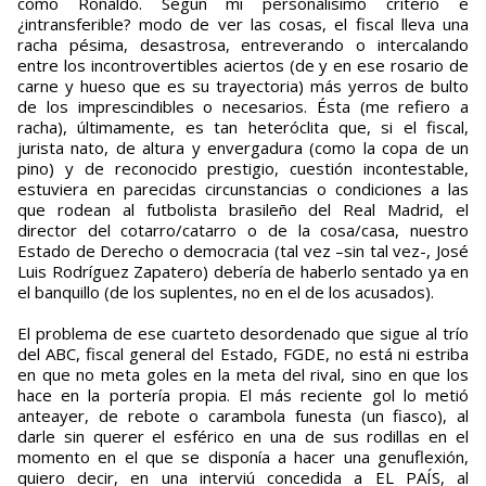
como Ronaldo. Según mi personalísimo criterio e
¿intransferible? modo de ver las cosas, el fiscal lleva una
racha pésima, desastrosa, entreverando o intercalando
entre los incontrovertibles aciertos (de y en ese rosario de
carne y hueso que es su trayectoria) más yerros de bulto
de los imprescindibles o necesarios. Ésta (me refiero a
racha), últimamente, es tan heteróclita que, si el fiscal,
jurista nato, de altura y envergadura (como la copa de un
pino) y de reconocido prestigio, cuestión incontestable,
estuviera en parecidas circunstancias o condiciones a las
que rodean al futbolista brasileño del Real Madrid, el
director del cotarro/catarro o de la cosa/casa, nuestro
Estado de Derecho o democracia (tal vez –sin tal vez-, José
Luis Rodríguez Zapatero) debería de haberlo sentado ya en
el banquillo (de los suplentes, no en el de los acusados).
El problema de ese cuarteto desordenado que sigue al trío
del ABC, fiscal general del Estado, FGDE, no está ni estriba
en que no meta goles en la meta del rival, sino en que los
hace en la portería propia. El más reciente gol lo metió
anteayer, de rebote o carambola funesta (un fiasco), al
darle sin querer el esférico en una de sus rodillas en el
momento en el que se disponía a hacer una genuflexión,
quiero decir, en una interviú concedida a EL PAÍS, al