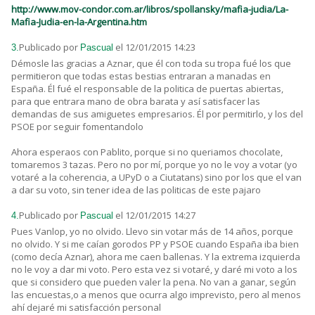
http://www.mov-condor.com.ar/libros/spollansky/mafia-judia/La-
Mafia-Judia-en-la-Argentina.htm
Publicado por
el 12/01/2015 14:23
3.
Pascual
Démosle las gracias a Aznar, que él con toda su tropa fué los que
permitieron que todas estas bestias entraran a manadas en
España. Él fué el responsable de la politica de puertas abiertas,
para que entrara mano de obra barata y así satisfacer las
demandas de sus amiguetes empresarios. Él por permitirlo, y los del
PSOE por seguir fomentandolo
Ahora esperaos con Pablito, porque si no queriamos chocolate,
tomaremos 3 tazas. Pero no por mí, porque yo no le voy a votar (yo
votaré a la coherencia, a UPyD o a Ciutatans) sino por los que el van
a dar su voto, sin tener idea de las politicas de este pajaro
Publicado por
el 12/01/2015 14:27
4.
Pascual
Pues Vanlop, yo no olvido. Llevo sin votar más de 14 años, porque
no olvido. Y si me caían gorodos PP y PSOE cuando España iba bien
(como decía Aznar), ahora me caen ballenas. Y la extrema izquierda
no le voy a dar mi voto. Pero esta vez si votaré, y daré mi voto a los
que si considero que pueden valer la pena. No van a ganar, según
las encuestas,o a menos que ocurra algo imprevisto, pero al menos
ahí dejaré mi satisfacción personal