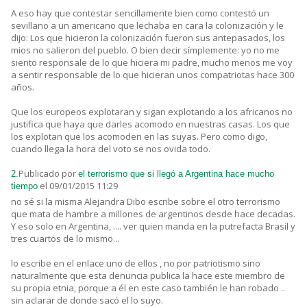
A eso hay que contestar sencillamente bien como contestó un
sevillano a un americano que lechaba en cara la colonización y le
dijo: Los que hicieron la colonización fueron sus antepasados, los
mios no salieron del pueblo. O bien decir símplemente: yo no me
siento responsale de lo que hiciera mi padre, mucho menos me voy
a sentir responsable de lo que hicieran unos compatriotas hace 300
años.
Que los europeos explotaran y sigan explotando a los africanos no
justifica que haya que darles acomodo en nuestras casas. Los que
los explotan que los acomoden en las suyas. Pero como digo,
cuando llega la hora del voto se nos ovida todo.
Publicado por
2.
el terrorismo que si llegó a Argentina hace mucho
el 09/01/2015 11:29
tiempo
no sé si la misma Alejandra Dibo escribe sobre el otro terrorismo
que mata de hambre a millones de argentinos desde hace decadas.
Y eso solo en Argentina, .... ver quien manda en la putrefacta Brasil y
tres cuartos de lo mismo...
lo escribe en el enlace uno de ellos , no por patriotismo sino
naturalmente que esta denuncia publica la hace este miembro de
su propia etnia, porque a él en este caso también le han robado ..
sin aclarar de donde sacó el lo suyo.