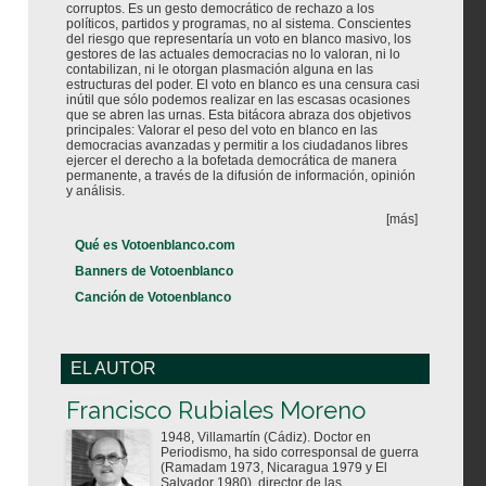
corruptos. Es un gesto democrático de rechazo a los
políticos, partidos y programas, no al sistema. Conscientes
del riesgo que representaría un voto en blanco masivo, los
gestores de las actuales democracias no lo valoran, ni lo
contabilizan, ni le otorgan plasmación alguna en las
estructuras del poder. El voto en blanco es una censura casi
inútil que sólo podemos realizar en las escasas ocasiones
que se abren las urnas. Esta bitácora abraza dos objetivos
principales: Valorar el peso del voto en blanco en las
democracias avanzadas y permitir a los ciudadanos libres
ejercer el derecho a la bofetada democrática de manera
permanente, a través de la difusión de información, opinión
y análisis.
[más]
Qué es Votoenblanco.com
Banners de Votoenblanco
Canción de Votoenblanco
EL AUTOR
Votoenblanco.com
Francisco Rubiales Moreno
1948, Villamartín (Cádiz). Doctor en
Periodismo, ha sido corresponsal de guerra
(Ramadam 1973, Nicaragua 1979 y El
Salvador 1980), director de las