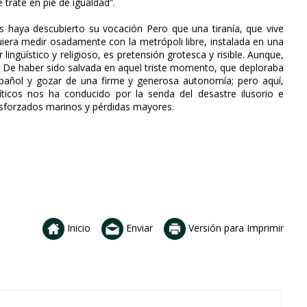
trate en pie de igualdad”.
haya descubierto su vocación Pero que una tiranía, que vive
quiera medir osadamente con la metrópoli libre, instalada en una
lingüístico y religioso, es pretensión grotesca y risible. Aunque,
 De haber sido salvada en aquel triste momento, que deploraba
spañol y gozar de una firme y generosa autonomía; pero aquí,
íticos nos ha conducido por la senda del desastre ilusorio e
esforzados marinos y pérdidas mayores.
Inicio
Enviar
Versión para Imprimir