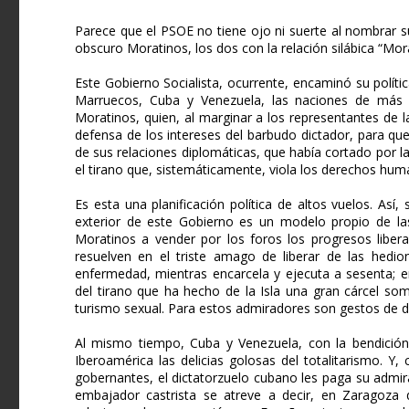
Parece que el PSOE no tiene ojo ni suerte al nombrar su
obscuro Moratinos, los dos con la relación silábica “Mora
Este Gobierno Socialista, ocurrente, encaminó su polític
Marruecos, Cuba y Venezuela, las naciones de más pe
Moratinos, quien, al marginar a los representantes de 
defensa de los intereses del barbudo dictador, para que
de sus relaciones diplomáticas, que había cortado por l
el tirano que, sistemáticamente, viola los derechos hum
Es esta una planificación política de altos vuelos. Así,
exterior de este Gobierno es un modelo propio de l
Moratinos a vender por los foros los progresos libera
resuelven en el triste amago de liberar de las hedi
enfermedad, mientras encarcela y ejecuta a sesenta; e
del tirano que ha hecho de la Isla una gran cárcel somet
turismo sexual. Para estos admiradores son gestos de 
Al mismo tiempo, Cuba y Venezuela, con la bendición
Iberoamérica las delicias golosas del totalitarismo. 
gobernantes, el dictatorzuelo cubano les paga su admira
embajador castrista se atreve a decir, en Zaragoza 