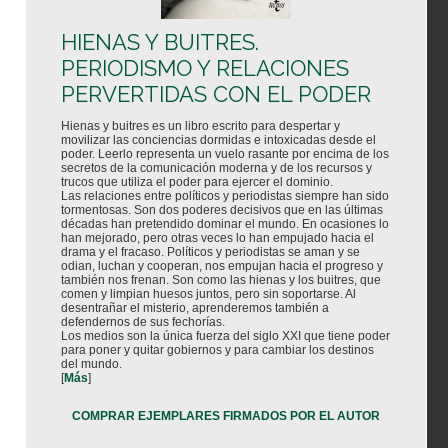
HIENAS Y BUITRES.
PERIODISMO Y RELACIONES
PERVERTIDAS CON EL PODER
Hienas y buitres es un libro escrito para despertar y
movilizar las conciencias dormidas e intoxicadas desde el
poder. Leerlo representa un vuelo rasante por encima de los
secretos de la comunicación moderna y de los recursos y
trucos que utiliza el poder para ejercer el dominio.
Las relaciones entre políticos y periodistas siempre han sido
tormentosas. Son dos poderes decisivos que en las últimas
décadas han pretendido dominar el mundo. En ocasiones lo
han mejorado, pero otras veces lo han empujado hacia el
drama y el fracaso. Políticos y periodistas se aman y se
odian, luchan y cooperan, nos empujan hacia el progreso y
también nos frenan. Son como las hienas y los buitres, que
comen y limpian huesos juntos, pero sin soportarse. Al
desentrañar el misterio, aprenderemos también a
defendernos de sus fechorías.
Los medios son la única fuerza del siglo XXI que tiene poder
para poner y quitar gobiernos y para cambiar los destinos
del mundo.
[
Más
]
COMPRAR EJEMPLARES FIRMADOS POR EL AUTOR