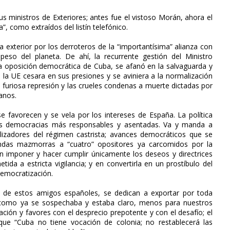
s ministros de Exteriores; antes fue el vistoso Morán, ahora el
”, como extraídos del listín telefónico.
a exterior por los derroteros de la “importantísima” alianza con
so del planeta. De ahí, la recurrente gestión del Ministro
la oposición democrática de Cuba, se afanó en la salvaguarda y
 la UE cesara en sus presiones y se aviniera a la normalización
a furiosa represión y las crueles condenas a muerte dictadas por
anos.
 se favorecen y se vela por los intereses de España. La política
as democracias más responsables y asentadas. Va y manda a
lizadores del régimen castrista; avances democráticos que se
ondas mazmorras a “cuatro” opositores ya carcomidos por la
n imponer y hacer cumplir únicamente los deseos y directrices
ida a estricta vigilancia; y en convertirla en un prostíbulo del
democratización.
 de estos amigos españoles, se dedican a exportar por toda
Y, como ya se sospechaba y estaba claro, menos para nuestros
ción y favores con el desprecio prepotente y con el desafío; el
que “Cuba no tiene vocación de colonia; no restablecerá las