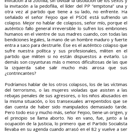
invitación a la zoofilia, sin olvidar la disolución de los sexos y
la invitación a la pedofilia, el líder del PP “empitona” una y
otra vez al partido que tiene a su lado, no enfrente. Ha
señalado el señor Feijoo que el PSOE está sufriendo un
colapso. Mejor no hablar de colapsos, señor mío, porque el
auténtico fallo general irreversible lo sufren los embriones
humanos en el vientre de sus madres cuando, con todas las
bendiciones legales, la mano de un hombre maduro y fuerte
entra a saco para destruirle. Ése es el auténtico colapso que
sufre nuestra política y sus profesionales, militen en el
partido que militen si no están dispuestos a evitarlo. Lo
demás son coyunturas más o menos dificultosas de las que
la izquierda sabe salir mucho más airosa que sus
¿contrincantes?
Podríamos hablar de los otros colapsos, los de las víctimas
del terrorismo, o las mujeres violadas que asisten a las
rebajas penales de sus agresores, o los niños abusados en
la misma situación, o los transexuales arrepentidos que se
dan cuenta de haber sido manipulados demasiado tarde.
Pero todo eso y mucho más, señor Feijoo, tiene un origen, y
el principio se llama aborto. No en vano, fue, junto a la
ocupación de la Justicia, lo primero que el Partido Socialista
llevaba en su agenda cuando arrasó en el 82 y vuelve a ser