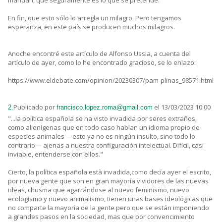
mandan, que seguramente es lo que se pretende.
En fin, que esto sólo lo arregla un milagro. Pero tengamos
esperanza, en este país se producen muchos milagros.
Anoche encontré este artículo de Alfonso Ussia, a cuenta del
artículo de ayer, como lo he encontrado gracioso, se lo enlazo:
https://www.eldebate.com/opinion/20230307/pam-plinas_98571.html
Publicado por
el 13/03/2023 10:00
2.
francisco.lopez.roma@gmail.com
"...la política española se ha visto invadida por seres extraños,
como alienígenas que en todo caso hablan un idioma propio de
especies animales —esto ya no es ningún insulto, sino todo lo
contrario— ajenas a nuestra configuración intelectual. Difícil, casi
inviable, entenderse con ellos."
Cierto, la política española està invadida,como decía ayer el escrito,
por nueva gente que son en gran mayoría vividores de las nuevas
ideas, chusma que agarrándose al nuevo feminismo, nuevo
ecologismo y nuevo animalismo, tienen unas bases ideológicas que
no comparte la mayoría de la gente pero que se están imponiendo
a grandes pasos en la sociedad, mas que por convencimiento