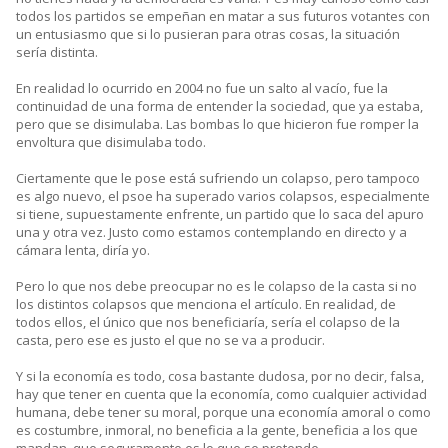
todos los partidos se empeñan en matar a sus futuros votantes con
un entusiasmo que si lo pusieran para otras cosas, la situación
sería distinta.
En realidad lo ocurrido en 2004 no fue un salto al vacío, fue la
continuidad de una forma de entender la sociedad, que ya estaba,
pero que se disimulaba. Las bombas lo que hicieron fue romper la
envoltura que disimulaba todo.
Ciertamente que le pose está sufriendo un colapso, pero tampoco
es algo nuevo, el psoe ha superado varios colapsos, especialmente
si tiene, supuestamente enfrente, un partido que lo saca del apuro
una y otra vez. Justo como estamos contemplando en directo y a
cámara lenta, diría yo.
Pero lo que nos debe preocupar no es le colapso de la casta si no
los distintos colapsos que menciona el artículo. En realidad, de
todos ellos, el único que nos beneficiaría, sería el colapso de la
casta, pero ese es justo el que no se va a producir.
Y si la economía es todo, cosa bastante dudosa, por no decir, falsa,
hay que tener en cuenta que la economía, como cualquier actividad
humana, debe tener su moral, porque una economía amoral o como
es costumbre, inmoral, no beneficia a la gente, beneficia a los que