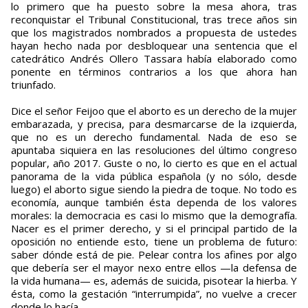
lo primero que ha puesto sobre la mesa ahora, tras
reconquistar el Tribunal Constitucional, tras trece años sin
que los magistrados nombrados a propuesta de ustedes
hayan hecho nada por desbloquear una sentencia que el
catedrático Andrés Ollero Tassara había elaborado como
ponente en términos contrarios a los que ahora han
triunfado.
Dice el señor Feijoo que el aborto es un derecho de la mujer
embarazada, y precisa, para desmarcarse de la izquierda,
que no es un derecho fundamental. Nada de eso se
apuntaba siquiera en las resoluciones del último congreso
popular, año 2017. Guste o no, lo cierto es que en el actual
panorama de la vida pública española (y no sólo, desde
luego) el aborto sigue siendo la piedra de toque. No todo es
economía, aunque también ésta dependa de los valores
morales: la democracia es casi lo mismo que la demografía.
Nacer es el primer derecho, y si el principal partido de la
oposición no entiende esto, tiene un problema de futuro:
saber dónde está de pie. Pelear contra los afines por algo
que debería ser el mayor nexo entre ellos —la defensa de
la vida humana— es, además de suicida, pisotear la hierba. Y
ésta, como la gestación “interrumpida”, no vuelve a crecer
donde lo hacía.