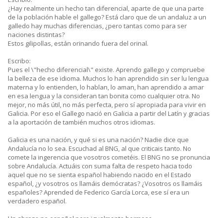
¿Hay realmente un hecho tan diferencial, aparte de que una parte
de la población hable el gallego? Está claro que de un andaluz a un
galledo hay muchas diferencias, ¿pero tantas como para ser
naciones distintas?
Estos gilipollas, están orinando fuera del orinal.
Escribo:
Pues el \"hecho diferencial\" existe. Aprendo gallego y compruebe
la belleza de ese idioma. Muchos lo han aprendido sin ser lu lengua
materna y lo entienden, lo hablan, lo aman, han aprendido a amar
en esa lengua y la consideran tan bonita como cualquier otra. No
mejor, no más útil, no más perfecta, pero sí apropiada para vivir en
Galicia. Por eso el Gallego nació en Galicia a partir del Latín y gracias
a la aportación de también muchos otros idiomas.
Galicia es una nación, y qué si es una nación? Nadie dice que
Andalucía no lo sea. Escuchad al BNG, al que criticais tanto. No
comete la ingerencia que vosotros cometéis. El BNG no se pronuncia
sobre Andalucía. Actuáis con suma falta de respeto hacia todo
aquel que no se sienta español habiendo nacido en el Estado
español, ¿y vosotros os llamáis demócratas? ¿Vosotros os llamáis
españoles? Aprended de Federico García Lorca, ese sí era un
verdadero español.