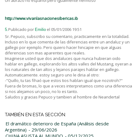
Un abrazo no español pero igualmente hermoso
http://www.vivanlasnacionesibericas.ib
Publicado por
el 05/01/2006 19:51
5.
Emilio
Sr. Pepuco, subscribo su comentario, practicamente en la totalidad.
Incluso en lo que comenta de las diferencias entre un andaluz y un
gallego por ejemplo. Pero quiero hacer hincapie en que alguas
diferencias son mas aparentes que reales.
Imaginese usted que dos andaluces que nunca hubieran oido
hablar en gallego, explorando los altos valles del Mustang, oyeran a
los naturales de tan altos y lejanos parajes hablar en gallego.
Automaticamente. estoy seguro uno le diria al otro:
-"Quillo, tu tas fihaó que estos tios hablan igual que nozotroh?"
Fuera de bromas, lo que a veces interpretamos como una diferencia
si nos alejamos un poco, no lo es tanto.
Saludos y gracias Pepuco y tambien al hombre de Neandertal
TAMBIÉN EN ESTA SECCIÓN:
El dramático deterioro de España (Análisis desde
Argentina)
- 29/06/2026
CHINA ASUSTA AL MUNDO
- 05/12/2025