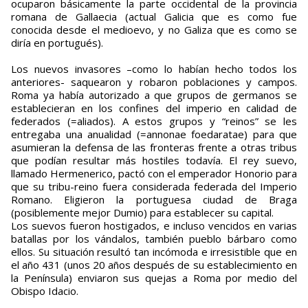
ocuparon básicamente la parte occidental de la provincia
romana de Gallaecia (actual Galicia que es como fue
conocida desde el medioevo, y no Galiza que es como se
diría en portugués).
Los nuevos invasores –como lo habían hecho todos los
anteriores- saquearon y robaron poblaciones y campos.
Roma ya había autorizado a que grupos de germanos se
establecieran en los confines del imperio en calidad de
federados (=aliados). A estos grupos y “reinos” se les
entregaba una anualidad (=annonae foedaratae) para que
asumieran la defensa de las fronteras frente a otras tribus
que podían resultar más hostiles todavía. El rey suevo,
llamado Hermenerico, pactó con el emperador Honorio para
que su tribu-reino fuera considerada federada del Imperio
Romano. Eligieron la portuguesa ciudad de Braga
(posiblemente mejor Dumio) para establecer su capital.
Los suevos fueron hostigados, e incluso vencidos en varias
batallas por los vándalos, también pueblo bárbaro como
ellos. Su situación resultó tan incómoda e irresistible que en
el año 431 (unos 20 años después de su establecimiento en
la Península) enviaron sus quejas a Roma por medio del
Obispo Idacio.