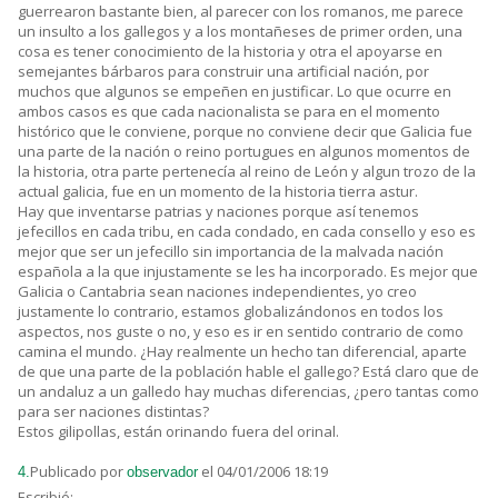
guerrearon bastante bien, al parecer con los romanos, me parece
un insulto a los gallegos y a los montañeses de primer orden, una
cosa es tener conocimiento de la historia y otra el apoyarse en
semejantes bárbaros para construir una artificial nación, por
muchos que algunos se empeñen en justificar. Lo que ocurre en
ambos casos es que cada nacionalista se para en el momento
histórico que le conviene, porque no conviene decir que Galicia fue
una parte de la nación o reino portugues en algunos momentos de
la historia, otra parte pertenecía al reino de León y algun trozo de la
actual galicia, fue en un momento de la historia tierra astur.
Hay que inventarse patrias y naciones porque así tenemos
jefecillos en cada tribu, en cada condado, en cada consello y eso es
mejor que ser un jefecillo sin importancia de la malvada nación
española a la que injustamente se les ha incorporado. Es mejor que
Galicia o Cantabria sean naciones independientes, yo creo
justamente lo contrario, estamos globalizándonos en todos los
aspectos, nos guste o no, y eso es ir en sentido contrario de como
camina el mundo. ¿Hay realmente un hecho tan diferencial, aparte
de que una parte de la población hable el gallego? Está claro que de
un andaluz a un galledo hay muchas diferencias, ¿pero tantas como
para ser naciones distintas?
Estos gilipollas, están orinando fuera del orinal.
Publicado por
el 04/01/2006 18:19
4.
observador
Escribió: