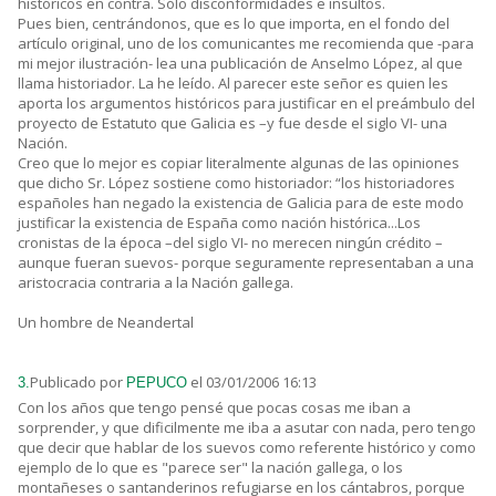
históricos en contra. Sólo disconformidades e insultos.
Pues bien, centrándonos, que es lo que importa, en el fondo del
artículo original, uno de los comunicantes me recomienda que -para
mi mejor ilustración- lea una publicación de Anselmo López, al que
llama historiador. La he leído. Al parecer este señor es quien les
aporta los argumentos históricos para justificar en el preámbulo del
proyecto de Estatuto que Galicia es –y fue desde el siglo VI- una
Nación.
Creo que lo mejor es copiar literalmente algunas de las opiniones
que dicho Sr. López sostiene como historiador: “los historiadores
españoles han negado la existencia de Galicia para de este modo
justificar la existencia de España como nación histórica...Los
cronistas de la época –del siglo VI- no merecen ningún crédito –
aunque fueran suevos- porque seguramente representaban a una
aristocracia contraria a la Nación gallega.
Un hombre de Neandertal
Publicado por
el 03/01/2006 16:13
3.
PEPUCO
Con los años que tengo pensé que pocas cosas me iban a
sorprender, y que dificilmente me iba a asutar con nada, pero tengo
que decir que hablar de los suevos como referente histórico y como
ejemplo de lo que es "parece ser" la nación gallega, o los
montañeses o santanderinos refugiarse en los cántabros, porque