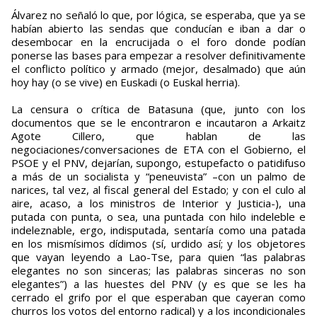
Álvarez no señaló lo que, por lógica, se esperaba, que ya se
habían abierto las sendas que conducían e iban a dar o
desembocar en la encrucijada o el foro donde podían
ponerse las bases para empezar a resolver definitivamente
el conflicto político y armado (mejor, desalmado) que aún
hoy hay (o se vive) en Euskadi (o Euskal herria).
La censura o crítica de Batasuna (que, junto con los
documentos que se le encontraron e incautaron a Arkaitz
Agote Cillero, que hablan de las
negociaciones/conversaciones de ETA con el Gobierno, el
PSOE y el PNV, dejarían, supongo, estupefacto o patidifuso
a más de un socialista y “peneuvista” –con un palmo de
narices, tal vez, al fiscal general del Estado; y con el culo al
aire, acaso, a los ministros de Interior y Justicia-), una
putada con punta, o sea, una puntada con hilo indeleble e
indeleznable, ergo, indisputada, sentaría como una patada
en los mismísimos dídimos (sí, urdido así; y los objetores
que vayan leyendo a Lao-Tse, para quien “las palabras
elegantes no son sinceras; las palabras sinceras no son
elegantes”) a las huestes del PNV (y es que se les ha
cerrado el grifo por el que esperaban que cayeran como
churros los votos del entorno radical) y a los incondicionales