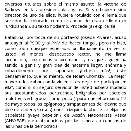
diversos titulares sobre el mismo asunto, la victoria de
Sarkozy en las presidenciales galas. Si yo hubiera sido
director de uno de ellos, hubiera rotulado con el lema que
servidor ha colocado como arranque de esta urdidura (o
“urdiblanda”), su texto hodierno. Procede (a) explicarse.
Batasuna, por boca de su portavoz Joseba Álvarez, acusó
anteayer al PSOE y al PNV de “hacer tongo”, pero no hizo,
como todo quisque esperaba, un llamamiento (a ver si
usted, al menos, desocupado lector, no me llama
incendiario, lanzallamas o pirómano –y es que alguien ha
tenido la genial y gran idea de hacerme llegar, anónima y
cobardemente, por supuesto, ¡faltaría más!, este
pensamiento, que no miento, de Noam Chomsky: “La mejor
manera de acabar con la violencia es dejar de participar en
ella”, como si su seguro servidor de usted hubiera mudado
sus acostumbrados pertrechos, bolígrafos por cócteles
molotov, verbigracia, como poco-) para que el próximo 27
de mayo todos los epígonos y simpatizantes del ideario que
dice defender y/o (sos)tener la izquierda abertzale elijan las
papeletas (¡vaya papelón!) de Acción Nacionalista Vasca
(ANV/EAE) para introducirlas por las ranuras o rendijas de
las urnas de la democracia.