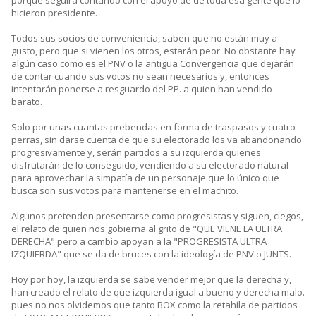
hicieron presidente.
Todos sus socios de conveniencia, saben que no están muy a
gusto, pero que si vienen los otros, estarán peor. No obstante hay
algún caso como es el PNV o la antigua Convergencia que dejarán
de contar cuando sus votos no sean necesarios y, entonces
intentarán ponerse a resguardo del PP. a quien han vendido
barato.
Solo por unas cuantas prebendas en forma de traspasos y cuatro
perras, sin darse cuenta de que su electorado los va abandonando
progresivamente y, serán partidos a su izquierda quienes
disfrutarán de lo conseguido, vendiendo a su electorado natural
para aprovechar la simpatía de un personaje que lo único que
busca son sus votos para mantenerse en el machito.
Algunos pretenden presentarse como progresistas y siguen, ciegos,
el relato de quien nos gobierna al grito de "QUE VIENE LA ULTRA
DERECHA" pero a cambio apoyan a la "PROGRESISTA ULTRA
IZQUIERDA" que se da de bruces con la ideología de PNV o JUNTS.
Hoy por hoy, la izquierda se sabe vender mejor que la derecha y,
han creado el relato de que izquierda igual a bueno y derecha malo.
pues no nos olvidemos que tanto BOX como la retahíla de partidos