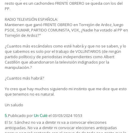
resto que es un cachondeo FRENTE OBRERO se queda con los del
PP.
RADIO TELEVISIÓN ESPAÑOLA:
Mantienen que ganó FRENTE OBRERO en Torrejón de Ardoz, luego
PSOE, SUMAR, PARTIDO COMUNISTA, VOX, ¿Nadie ha votado al PP en
Torrejón de Ardoz?"
¿Cuantos más escándalos como esté habrá y que no se saben, y lo
que sabemos es solo por el trabajo de VOLUNTARIOS (de ningún
partido político) y de periodistas independientes como Albert
Castillón que abandonaron la televisión indignados por la
manipulación.?
¿Cuantos más habrá?
Yo creo que hay muchos siguiendo mi instinto que me dice que esto
que tenemos no es natural.
Un saludo
Publicado por
el 03/03/2024 10:53
5.
Un Culé
El Sr. Sánchez no va a dimitir ni va a convocar elecciones
anticipadas. No va a dimitir ni convocar elecciones anticipadas
porque seguirá contando con el apoyo de de toda esa gente que lo