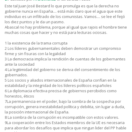
Este tal Juan José Bestard lo que promulga es que la derecha no
gobierne nunca en España.... está más claro que el agua que este
individuo es un infiltrado de los comunistas. Vamos.... se lee el feijó
los diez puntos y le da un pasmo.
Abascal no hay problema, porque al igual que rajois el hombre tiene
muchas cosas que hacer y no está para lecturas ociosas.
1 la existencia de la trama corrupta
2 Los líderes gubernamentales deben demostrar un compromiso
firme y sin fisuras con la legalidad
3 La democracia implica la rendición de cuentas de los gobernantes
ante la sociedad
4 La legitimidad del gobierno se deriva del consentimiento de los
gobernados.
5 Los socios y aliados internacionales de España confían en la
estabilidad y la integridad de los líderes políticos españoles
6 La diplomacia efectiva precisa de gobiernos percibidos como
honestos, éticos
7La permanencia en el poder, bajo la sombra de la sospecha por
corrupción, genera inestabilidad política y debilita, sin lugar a duda,
la posición internacional de España.
8 La sombra de la corrupción es incompatible con estos valores.
9La cooperación entre los Estados miembros de la UE es necesaria
para abordar los desafíos que implica que ningun lider del PP hable