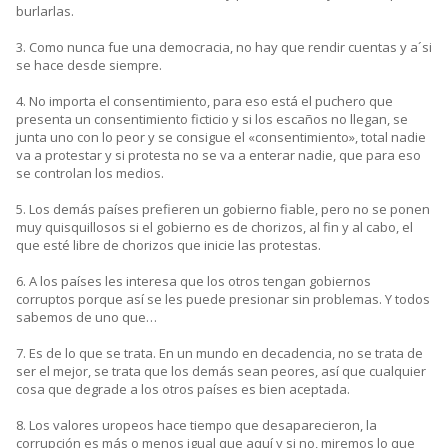
burlarlas.
3. Como nunca fue una democracia, no hay que rendir cuentas y a´si
se hace desde siempre.
4. No importa el consentimiento, para eso está el puchero que
presenta un consentimiento ficticio y si los escaños no llegan, se
junta uno con lo peor y se consigue el «consentimiento», total nadie
va a protestar y si protesta no se va a enterar nadie, que para eso
se controlan los medios.
5. Los demás países prefieren un gobierno fiable, pero no se ponen
muy quisquillosos si el gobierno es de chorizos, al fin y al cabo, el
que esté libre de chorizos que inicie las protestas.
6. A los países les interesa que los otros tengan gobiernos
corruptos porque así se les puede presionar sin problemas. Y todos
sabemos de uno que…
7. Es de lo que se trata. En un mundo en decadencia, no se trata de
ser el mejor, se trata que los demás sean peores, así que cualquier
cosa que degrade a los otros países es bien aceptada.
8. Los valores uropeos hace tiempo que desaparecieron, la
corrupción es más o menos igual que aquí y si no, miremos lo que