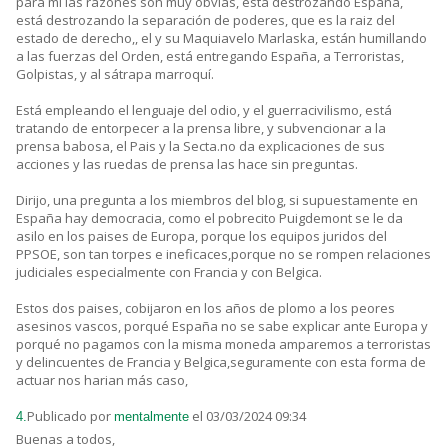
para mi las razones son muy obvias, está destrozando España,
está destrozando la separación de poderes, que es la raiz del
estado de derecho,, el y su Maquiavelo Marlaska, están humillando
a las fuerzas del Orden, está entregando España, a Terroristas,
Golpistas, y al sátrapa marroquí.
Está empleando el lenguaje del odio, y el guerracivilismo, está
tratando de entorpecer a la prensa libre, y subvencionar a la
prensa babosa, el Pais y la Secta.no da explicaciones de sus
acciones y las ruedas de prensa las hace sin preguntas.
Dirijo, una pregunta a los miembros del blog, si supuestamente en
España hay democracia, como el pobrecito Puigdemont se le da
asilo en los paises de Europa, porque los equipos juridos del
PPSOE, son tan torpes e ineficaces,porque no se rompen relaciones
judiciales especialmente con Francia y con Belgica.
Estos dos paises, cobijaron en los años de plomo a los peores
asesinos vascos, porqué España no se sabe explicar ante Europa y
porqué no pagamos con la misma moneda amparemos a terroristas
y delincuentes de Francia y Belgica,seguramente con esta forma de
actuar nos harian más caso,
Publicado por
el 03/03/2024 09:34
4.
mentalmente
Buenas a todos,