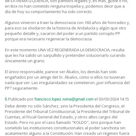
de EXTREMA IZQUIERDA, son partidos legales y, es más, guste o no,
en Box no han cometido ninguna tropelía y, podemos decir que a
día de hoy su comportamiento ha sido correcto.
Algunos vinieron a traer la democracia con 160 años de honradez y,
para eso se olvidaron de la historia de Andalucía y algún que otro
pequeño detalle y, sacaron del poder a un partido corrupto PP
porque era necesario regenerar la democracia.
En este momento UNA VEZ REGENERADA LA DEMOCRACIA, resulta
que les ha salido un sarpullido y pretenden solucionarlo curando
únicamente un grano.
El único responsable, parece ser Ábalos, los demás han sido
engañados por un amigo del Sr. Ábalos, como si ellos no tuvieran
nada que ver. Las irregularidades se cometieron ¿por influencia del
PP? seguramente.
Publicado por
el 03/03/2024 14:15
6.
francisco.lopez.roma@gmail.com
Debe dimitir no sólo Sánchez, sino la Presidenta del Congreso, el
Presidente del Tribunal Constitucional, la Presidenta del Tribunal de
Cuentas, el Fiscal General del Estado, y otros altos cargos del
Estado. Pero no por el caso llamado "KOLDO", sino porque han
sometido las instituciones constitucionales al poder sanchista sin
acatamiento alguno a la Constitución. Han creado un régimen fuera