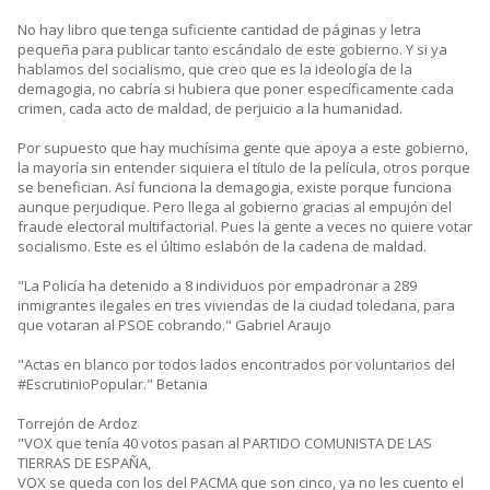
No hay libro que tenga suficiente cantidad de páginas y letra
pequeña para publicar tanto escándalo de este gobierno. Y si ya
hablamos del socialismo, que creo que es la ideología de la
demagogia, no cabría si hubiera que poner específicamente cada
crimen, cada acto de maldad, de perjuicio a la humanidad.
Por supuesto que hay muchísima gente que apoya a este gobierno,
la mayoría sin entender siquiera el título de la película, otros porque
se benefician. Así funciona la demagogia, existe porque funciona
aunque perjudique. Pero llega al gobierno gracias al empujón del
fraude electoral multifactorial. Pues la gente a veces no quiere votar
socialismo. Este es el último eslabón de la cadena de maldad.
"La Policía ha detenido a 8 individuos por empadronar a 289
inmigrantes ilegales en tres viviendas de la ciudad toledana, para
que votaran al PSOE cobrando." Gabriel Araujo
"Actas en blanco por todos lados encontrados por voluntarios del
#EscrutinioPopular." Betania
Torrejón de Ardoz
"VOX que tenía 40 votos pasan al PARTIDO COMUNISTA DE LAS
TIERRAS DE ESPAÑA,
VOX se queda con los del PACMA que son cinco, ya no les cuento el