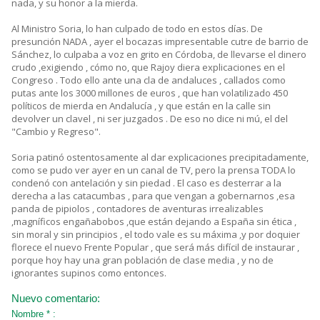
nada, y su honor a la mierda.
Al Ministro Soria, lo han culpado de todo en estos días. De
presunción NADA , ayer el bocazas impresentable cutre de barrio de
Sánchez, lo culpaba a voz en grito en Córdoba, de llevarse el dinero
crudo ,exigiendo , cómo no, que Rajoy diera explicaciones en el
Congreso . Todo ello ante una cla de andaluces , callados como
putas ante los 3000 millones de euros , que han volatilizado 450
políticos de mierda en Andalucía , y que están en la calle sin
devolver un clavel , ni ser juzgados . De eso no dice ni mú, el del
"Cambio y Regreso".
Soria patinó ostentosamente al dar explicaciones precipitadamente,
como se pudo ver ayer en un canal de TV, pero la prensa TODA lo
condenó con antelación y sin piedad . El caso es desterrar a la
derecha a las catacumbas , para que vengan a gobernarnos ,esa
panda de pipiolos , contadores de aventuras irrealizables
,magníficos engañabobos ,que están dejando a España sin ética ,
sin moral y sin principios , el todo vale es su máxima ,y por doquier
florece el nuevo Frente Popular , que será más difícil de instaurar ,
porque hoy hay una gran población de clase media , y no de
ignorantes supinos como entonces.
Nuevo comentario:
Nombre * :