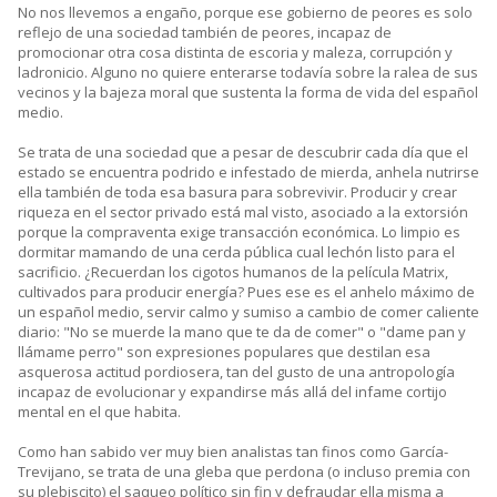
No nos llevemos a engaño, porque ese gobierno de peores es solo
reflejo de una sociedad también de peores, incapaz de
promocionar otra cosa distinta de escoria y maleza, corrupción y
ladronicio. Alguno no quiere enterarse todavía sobre la ralea de sus
vecinos y la bajeza moral que sustenta la forma de vida del español
medio.
Se trata de una sociedad que a pesar de descubrir cada día que el
estado se encuentra podrido e infestado de mierda, anhela nutrirse
ella también de toda esa basura para sobrevivir. Producir y crear
riqueza en el sector privado está mal visto, asociado a la extorsión
porque la compraventa exige transacción económica. Lo limpio es
dormitar mamando de una cerda pública cual lechón listo para el
sacrificio. ¿Recuerdan los cigotos humanos de la película Matrix,
cultivados para producir energía? Pues ese es el anhelo máximo de
un español medio, servir calmo y sumiso a cambio de comer caliente
diario: "No se muerde la mano que te da de comer" o "dame pan y
llámame perro" son expresiones populares que destilan esa
asquerosa actitud pordiosera, tan del gusto de una antropología
incapaz de evolucionar y expandirse más allá del infame cortijo
mental en el que habita.
Como han sabido ver muy bien analistas tan finos como García-
Trevijano, se trata de una gleba que perdona (o incluso premia con
su plebiscito) el saqueo político sin fin y defraudar ella misma a