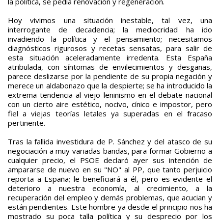
la política, se pedía renovación y regeneración.
Hoy vivimos una situación inestable, tal vez, una
interrogante de decadencia; la mediocridad ha ido
invadiendo la política y el pensamiento; necesitamos
diagnósticos rigurosos y recetas sensatas, para salir de
esta situación aceleradamente irredenta. Esta España
atribulada, con síntomas de envilecimientos y desganas,
parece deslizarse por la pendiente de su propia negación y
merece un aldabonazo que la despierte; se ha introducido la
extrema tendencia al viejo leninismo en el debate nacional
con un cierto aire estético, nocivo, cínico e impostor, pero
fiel a viejas teorías letales ya superadas en el fracaso
pertinente.
Tras la fallida investidura de P. Sánchez y del atasco de su
negociación a muy variadas bandas, para formar Gobierno a
cualquier precio, el PSOE declaró ayer sus intención de
ampararse de nuevo en su "NO" al PP, que tanto perjuicio
reporta a España; le beneficiará a él, pero es evidente el
deterioro a nuestra economía, al crecimiento, a la
recuperación del empleo y demás problemas, que acucian y
están pendientes. Este hombre ya desde el principio nos ha
mostrado su poca talla política y su desprecio por los