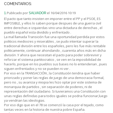
COMENTARIOS:
Publicado por
el 16/04/2016 10:19
1.
SALVADOR
El pacto que tanto insisten en imponer entre el PP y el PSOE, ES
IMPOSIBLE, y ellos lo saben porque despues de una guerra civil
entre derechas e izquierdas vino una dictadura de derechas , el
pueblo español esta dividido y enfrentado .
La mal llamada Transición fue una oportunidad perdida por estos
politicos mediocres y miserables , se pudo intentar superar la
tradicional división entre los españoles, pero les fue más rentable
politicamente, continuar ahondando , cuarenta años más en dicha
división .Y ahora que necesitan el pacto para poder sobrevivir y
reforzar el sistema partitocratico , se ven en la imposibilidad de
hacerlo, porque en los pueblos sus bases no lo entenderian , pues
siguen enfrentados y no se pueden ni ver .
Por eso en la TRANSACCIÓN , la Constitución tendria que haber
priorizado y poner las reglas de juego de una democracia formal,
pero no , su avaricia y miopia les hizo optar por este sistema de
monarquia de partidos , sin separación de poderes, ni de
representación del ciudadano. Si tuvieramos una Constitución con
unas reglas definidas para todos iguales se podria funcionar,luego
ya vendrian las ideologias.
Por eso digo que en el 78 se comenzó la casa por el tejado, como
tantas veces en la historia de nuestra pobre España.