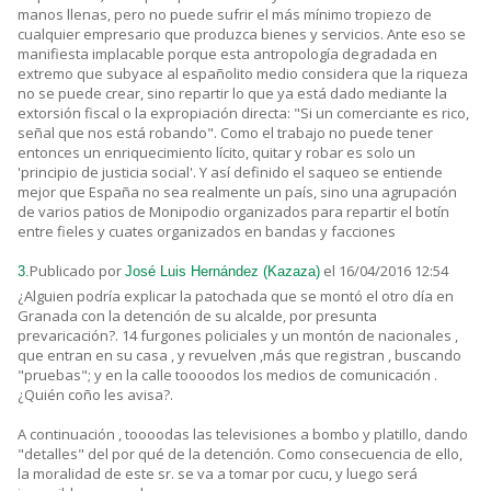
manos llenas, pero no puede sufrir el más mínimo tropiezo de
cualquier empresario que produzca bienes y servicios. Ante eso se
manifiesta implacable porque esta antropología degradada en
extremo que subyace al españolito medio considera que la riqueza
no se puede crear, sino repartir lo que ya está dado mediante la
extorsión fiscal o la expropiación directa: "Si un comerciante es rico,
señal que nos está robando". Como el trabajo no puede tener
entonces un enriquecimiento lícito, quitar y robar es solo un
'principio de justicia social'. Y así definido el saqueo se entiende
mejor que España no sea realmente un país, sino una agrupación
de varios patios de Monipodio organizados para repartir el botín
entre fieles y cuates organizados en bandas y facciones
Publicado por
el 16/04/2016 12:54
3.
José Luis Hernández (Kazaza)
¿Alguien podría explicar la patochada que se montó el otro día en
Granada con la detención de su alcalde, por presunta
prevaricación?. 14 furgones policiales y un montón de nacionales ,
que entran en su casa , y revuelven ,más que registran , buscando
"pruebas"; y en la calle toooodos los medios de comunicación .
¿Quién coño les avisa?.
A continuación , toooodas las televisiones a bombo y platillo, dando
"detalles" del por qué de la detención. Como consecuencia de ello,
la moralidad de este sr. se va a tomar por cucu, y luego será