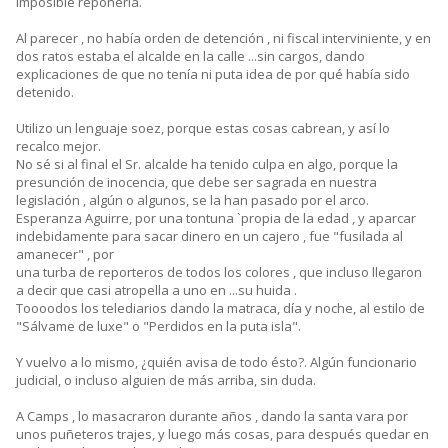
imposible reponerla.
Al parecer , no había orden de detención , ni fiscal interviniente, y en
dos ratos estaba el alcalde en la calle ...sin cargos, dando
explicaciones de que no tenía ni puta idea de por qué había sido
detenido.
Utilizo un lenguaje soez, porque estas cosas cabrean, y así lo
recalco mejor.
No sé si al final el Sr. alcalde ha tenido culpa en algo, porque la
presunción de inocencia, que debe ser sagrada en nuestra
legislación , algún o algunos, se la han pasado por el arco.
Esperanza Aguirre, por una tontuna `propia de la edad , y aparcar
indebidamente para sacar dinero en un cajero , fue "fusilada al
amanecer" , por
una turba de reporteros de todos los colores , que incluso llegaron
a decir que casi atropella a uno en ...su huida .
Toooodos los telediarios dando la matraca, día y noche, al estilo de
"Sálvame de luxe" o "Perdidos en la puta isla".
Y vuelvo a lo mismo, ¿quién avisa de todo ésto?. Algún funcionario
judicial, o incluso alguien de más arriba, sin duda.
A Camps , lo masacraron durante años , dando la santa vara por
unos puñeteros trajes, y luego más cosas, para después quedar en