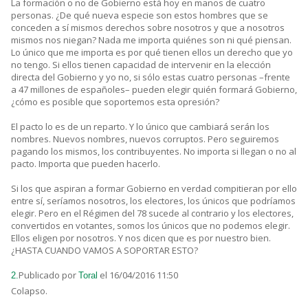
La formación o no de Gobierno está hoy en manos de cuatro
personas. ¿De qué nueva especie son estos hombres que se
conceden a sí mismos derechos sobre nosotros y que a nosotros
mismos nos niegan? Nada me importa quiénes son ni qué piensan.
Lo único que me importa es por qué tienen ellos un derecho que yo
no tengo. Si ellos tienen capacidad de intervenir en la elección
directa del Gobierno y yo no, si sólo estas cuatro personas –frente
a 47 millones de españoles– pueden elegir quién formará Gobierno,
¿cómo es posible que soportemos esta opresión?
El pacto lo es de un reparto. Y lo único que cambiará serán los
nombres. Nuevos nombres, nuevos corruptos. Pero seguiremos
pagando los mismos, los contribuyentes. No importa si llegan o no al
pacto. Importa que pueden hacerlo.
Si los que aspiran a formar Gobierno en verdad compitieran por ello
entre sí, seríamos nosotros, los electores, los únicos que podríamos
elegir. Pero en el Régimen del 78 sucede al contrario y los electores,
convertidos en votantes, somos los únicos que no podemos elegir.
Ellos eligen por nosotros. Y nos dicen que es por nuestro bien.
¿HASTA CUANDO VAMOS A SOPORTAR ESTO?
Publicado por
el 16/04/2016 11:50
2.
Toral
Colapso.