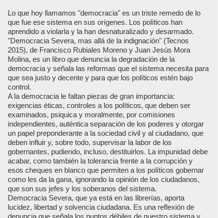
Lo que hoy llamamos "democracia" es un triste remedo de lo
que fue ese sistema en sus orígenes. Los políticos han
aprendido a violarla y la han desnaturalizado y desarmado.
"Democracia Severa, mas allá de la indignación" (Tecnos
2015), de Francisco Rubiales Moreno y Juan Jesús Mora
Molina, es un libro que denuncia la degradación de la
democracia y señala las reformas que el sistema necesita para
que sea justo y decente y para que los políticos estén bajo
control.
A la democracia le faltan piezas de gran importancia:
exigencias éticas, controles a los políticos, que deben ser
examinados, psiquica y moralmente, por comisiones
independientes, auténtica separación de los poderes y otorgar
un papel preponderante a la sociedad civil y al ciudadano, que
deben influir y, sobre todo, supervisar la labor de los
gobernantes, pudiendo, incluso, destituirlos. La impunidad debe
acabar, como también la tolerancia frente a la corrupción y
esos cheques en blanco que permiten a los políticos gobernar
como les da la gana, ignorando la opinión de los ciudadanos,
que son sus jefes y los soberanos del sistema.
Democracia Severa, que ya está en las librerías, aporta
lucidez, libertad y solvencia ciudadana. Es una reflexión de
denuncia que señala los puntos débiles de nuestro sistema y