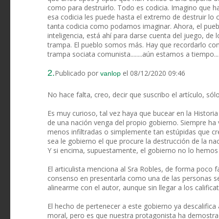
como para destruirlo. Todo es codicia. Imagino que ha
esa codicia les puede hasta el extremo de destruir lo 
tanta codicia como podamos imaginar. Ahora, el pueb
inteligencia, está ahí para darse cuenta del juego, de l
trampa. El pueblo somos más. Hay que recordarlo con
trampa sociata comunista........aún estamos a tiempo..
2.
Publicado por
el 08/12/2020 09:46
vanlop
No hace falta, creo, decir que suscribo el artículo, só
Es muy curioso, tal vez haya que bucear en la Histor
de una nación venga del propio gobierno. Siempre ha 
menos infiltradas o simplemente tan estúpidas que cre
sea le gobierno el que procure la destrucción de la n
Y si encima, supuestamente, el gobierno no lo hemo
El articulista menciona al Sra Robles, de forma poco f
consenso en presentarla como una de las personas s
alinearme con el autor, aunque sin llegar a los califica
El hecho de pertenecer a este gobierno ya descalifica 
moral, pero es que nuestra protagonista ha demostrado