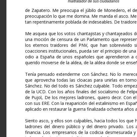
maltratador de sus ciudadanos
de Zapatero. Me preocupa el júbilo de Monedero, el de 
preocupación lo que me domina. Me manda el asco. Me s
tan repentinamente poblada de indeseables. De traidores
Me asquea que los votos chantajistas y chantajeados de
una moción de censura de un Parlamento que represent
los eternos traidores del PNV, que han sobrevivido 
coacciones institucionales, pueda ser el principio de u
odio a España de unos españoles que aprendieron a o
querido moverse de la aldea, de la aldea donde se enseña
Tenía pensado extenderme con Sánchez. No lo merece. 
que aprovecha todas las cloacas para unirlas en torno
Sánchez. No del todo es Sánchez culpable. Todo empezó
de la UCD. Con los años finales del socialismo de Felip
de Pujol, De los mejores ladrones, quiero decir. Con 
con sus ERE. Con la reaparición del estalinismo en Españ
aplicado en restaurar la guerra finalizada ochenta años a
Siento asco, y ellos son culpables, hacia todos los qu
ladrones del dinero público y del dinero privado. Lo
financia. Los empresarios de la codicia desmesurada y