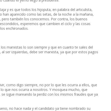
o cuando el yerno llegó a presidente.
ja y es que todos los hijoputa, en palabra del articulista,
o han aparecido como las setas, de la noche a la mañana,
, pero también los conocemos. Por contra, los buenos
escondidos, esperemos que cambien el ciclo y las cosas
alos enchironados.
 los marxistas lo son siempre y que en cuanto te sales del
, al ser izquierdas, debe ser marxista, ya que por estos pagos
vir, como digo siempre, no por lo que les ocurra a ellos, que
r lo que nos ocurra a nosotros. Y mosquea mucho, que
 se sigue mareando la perdiz con los mismos fraudes que ya
 bueno, no hace nada y el candidato ya tiene nombrado su