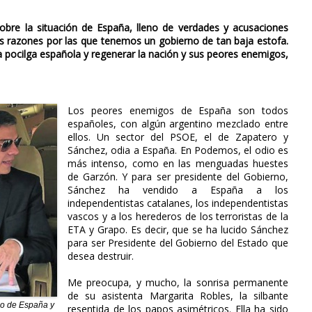
obre la situación de España, lleno de verdades y acusaciones
as razones por las que tenemos un gobierno de tan baja estofa.
 pocilga española y regenerar la nación y sus peores enemigos,
Los peores enemigos de España son todos
españoles, con algún argentino mezclado entre
ellos. Un sector del PSOE, el de Zapatero y
Sánchez, odia a España. En Podemos, el odio es
más intenso, como en las menguadas huestes
de Garzón. Y para ser presidente del Gobierno,
Sánchez ha vendido a España a los
independentistas catalanes, los independentistas
vascos y a los herederos de los terroristas de la
ETA y Grapo. Es decir, que se ha lucido Sánchez
para ser Presidente del Gobierno del Estado que
desea destruir.
Me preocupa, y mucho, la sonrisa permanente
de su asistenta Margarita Robles, la silbante
ño de España y
resentida de los papos asimétricos. Ella ha sido