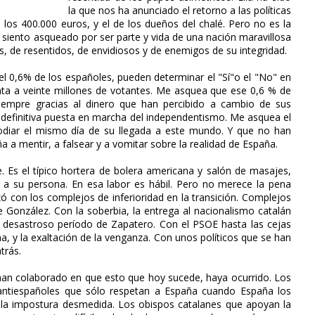
la que nos ha anunciado el retorno a las políticas
los 400.000 euros, y el de los dueños del chalé. Pero no es la
iento asqueado por ser parte y vida de una nación maravillosa
, de resentidos, de envidiosos y de enemigos de su integridad.
l 0,6% de los españoles, pueden determinar el "Sí"o el "No" en
a a veinte millones de votantes. Me asquea que ese 0,6 % de
siempre gracias al dinero que han percibido a cambio de sus
na definitiva puesta en marcha del independentismo. Me asquea el
diar el mismo día de su llegada a este mundo. Y que no han
 a mentir, a falsear y a vomitar sobre la realidad de España.
Es el típico hortera de bolera americana y salón de masajes,
 a su persona. En esa labor es hábil. Pero no merece la pena
 con los complejos de inferioridad en la transición. Complejos
e González. Con la soberbia, la entrega al nacionalismo catalán
el desastroso período de Zapatero. Con el PSOE hasta las cejas
a, y la exaltación de la venganza. Con unos políticos que se han
trás.
e han colaborado en que esto que hoy sucede, haya ocurrido. Los
s antiespañoles que sólo respetan a España cuando España los
 la impostura desmedida. Los obispos catalanes que apoyan la