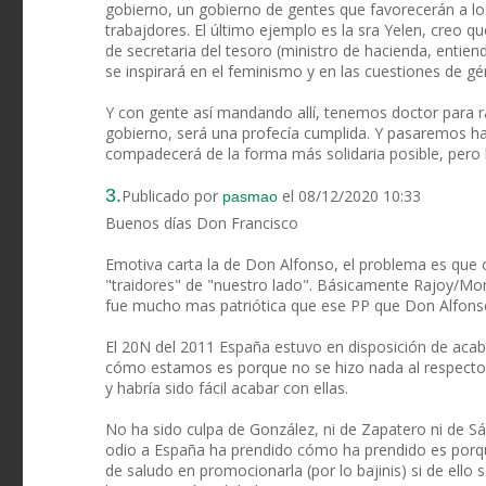
gobierno, un gobierno de gentes que favorecerán a los
trabajdores. El último ejemplo es la sra Yelen, creo qu
de secretaria del tesoro (ministro de hacienda, entie
se inspirará en el feminismo y en las cuestiones de gé
Y con gente así mandando allí, tenemos doctor para ra
gobierno, será una profecía cumplida. Y pasaremos 
compadecerá de la forma más solidaria posible, pero 
3.
Publicado por
el 08/12/2020 10:33
pasmao
Buenos días Don Francisco
Emotiva carta la de Don Alfonso, el problema es que ob
"traidores" de "nuestro lado". Básicamente Rajoy/Mo
fue mucho mas patriótica que ese PP que Don Alfons
El 20N del 2011 España estuvo en disposición de aca
cómo estamos es porque no se hizo nada al respecto 
y habría sido fácil acabar con ellas.
No ha sido culpa de González, ni de Zapatero ni de Sánc
odio a España ha prendido cómo ha prendido es porq
de saludo en promocionarla (por lo bajinis) si de ello