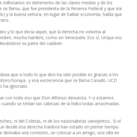
 millonarios en detrimento de las clases medias y de los
e se llama, que fue presidenta de la Reserva Federal y que iría
ndo) y la buena señora, en lugar de hablar economía, habla que
nero.
to y lo que decía aquel, que la derecha no volvería al
hambre, mucha hambre, como en Venezuela. Eso sí, Uropa nos
llevándose su parte del cadáver.
via que si todo lo que dice ha sido posible es gracias a los
ntoro/Soraya.. y esa excrecencia que se llama Casado. UCD
o ha ignorado.
bar con todo eso que Don Alfonso denuesta. Y si estamos
cuando se tenían las cabezas de la hidra todas arracimadas
hez, ni del Coletas, ni de los nazionalistas variopintos.. Si el
ue desde esa derecha traidora han estado en primer tiempo
 se derivaba una comisión, un colocar a un amigo, una silla en