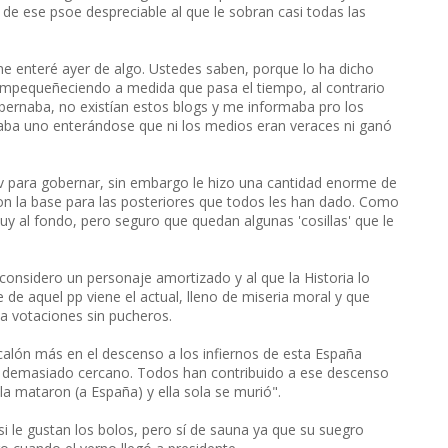
de ese psoe despreciable al que le sobran casi todas las
me enteré ayer de algo. Ustedes saben, porque lo ha dicho
a empequeñeciendo a medida que pasa el tiempo, al contrario
ernaba, no existían estos blogs y me informaba pro los
caba uno enterándose que ni los medios eran veraces ni ganó
nv para gobernar, sin embargo le hizo una cantidad enorme de
on la base para las posteriores que todos les han dado. Como
y al fondo, pero seguro que quedan algunas 'cosillas' que le
 considero un personaje amortizado y al que la Historia lo
e aquel pp viene el actual, lleno de miseria moral y que
ca votaciones sin pucheros.
scalón más en el descenso a los infiernos de esta España
ro demasiado cercano. Todos han contribuido a ese descenso
la mataron (a España) y ella sola se murió".
si le gustan los bolos, pero sí de sauna ya que su suegro