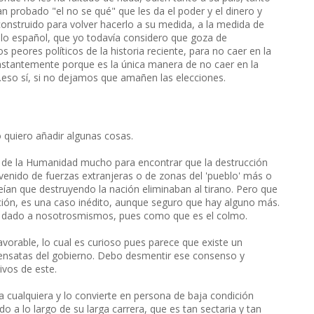
n probado "el no se qué" que les da el poder y el dinero y
construido para volver hacerlo a su medida, a la medida de
lo español, que yo todavía considero que goza de
os peores políticos de la historia reciente, para no caer en la
stantemente porque es la única manera de no caer en la
..eso sí, si no dejamos que amañen las elecciones.
lo quiero añadir algunas cosas.
ia de la Humanidad mucho para encontrar que la destrucción
venido de fuerzas extranjeras o de zonas del 'pueblo' más o
ían que destruyendo la nación eliminaban al tirano. Pero que
ación, es una caso inédito, aunque seguro que hay alguno más.
s dado a nosotrosmismos, pues como que es el colmo.
avorable, lo cual es curioso pues parece que existe un
ensatas del gobierno. Debo desmentir ese consenso y
tivos de este.
a cualquiera y lo convierte en persona de baja condición
 a lo largo de su larga carrera, que es tan sectaria y tan