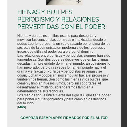
HIENAS Y BUITRES.
PERIODISMO Y RELACIONES
PERVERTIDAS CON EL PODER
Hienas y buitres es un libro escrito para despertar y
movilizar las conciencias dormidas e intoxicadas desde el
poder. Leerlo representa un vuelo rasante por encima de los
secretos de la comunicación moderna y de los recursos y
trucos que utiliza el poder para ejercer el dominio.
Las relaciones entre políticos y periodistas siempre han sido
tormentosas. Son dos poderes decisivos que en las últimas
décadas han pretendido dominar el mundo. En ocasiones lo
han mejorado, pero otras veces lo han empujado hacia el
drama y el fracaso. Políticos y periodistas se aman y se
odian, luchan y cooperan, nos empujan hacia el progreso y
también nos frenan. Son como las hienas y los buitres, que
comen y limpian huesos juntos, pero sin soportarse. Al
desentrañar el misterio, aprenderemos también a
defendernos de sus fechorías.
Los medios son la única fuerza del siglo XXI que tiene poder
para poner y quitar gobiernos y para cambiar los destinos
del mundo.
[
Más
]
COMPRAR EJEMPLARES FIRMADOS POR EL AUTOR