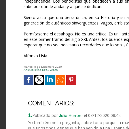
independencia. Los periodistas que obedecen a sus emp
sabe por dónde andan y a qué se dedican.
Siento asco que una tierra única, en su Historia y su
generación de auténticos sinvergüenzas, vagos, arribista
Permítaseme el desahogo. No es una crítica. Es un llan
en este primer tramo del siglo XXI. Antes, los buenos
esperar que no sea necesario recordarles que lo son. ¿
Alfonso Usía
- -
Martes, 8 de Diciembre 2020
Artículo leído 6461 veces
COMENTARIOS:
1.
Publicado por
el 08/12/2020 08:42
Julia Herrero
Yo también me lo pregunto, sobre todo porque la ma
que unos tipos y tipas que han venido a una España do