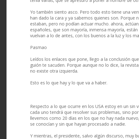
tenía varías, que se apresuró a poner a nombre de otr
Yo también siento asco. Pero todo esto tiene una venta
han dado la cara y ya sabemos quienes son. Porque n
estaban, pero no podían actuar mucho. ahora, actúan
españoles, que son mayoría, inmensa mayoría, están 
vuelvan a lo de antes, con los buenos a la luz y los m
Pasmao
Leídos los enlaces que pone, llego a la conclusión que
guión te sacuden. Porque aunque no lo dice, la revista
no existe otra izquierda.
Esto es lo que hay y lo que va a haber.
Respecto a lo que ocurre en los USA estoy en un sin vi
cada uno tendrá que resolver sus problemas, sino po
llevemos como 20 días en los que no hay nada nuevo,
se conocían y sin que hayan procesado a nadie.
Y mientras, el presidente, salvo algún discurso, muy