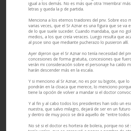
igual a los demás. No es más que otra 'miembra' más 
letras y queda la p de partida.
Menciona a los eternos traidores del pnv. Sobre eso 
varias veces, que el Sr Aznar es una figura que se v
de lo que suele suceder. Cuando mandaba, que no gob
medios, a los que creía veraces. Luego resulta que a
al psoe sino que mediante pucherazo lo pusieron allí.
Ayer dijeron que el Sr Aznar no tenía necesidad del p
concesiones de forma gratuita, concesiones que fuer
verán mi consideración sobre el personaje ha caído mu
harán descender más en la escala.
Y si menciono al Sr Aznar, no es por su bigote, que lo
pondrán en la cloaca que merece, lo menciono porque d
tiene la opción de volver a mandar si el doctor convo
Y al fin y al cabo todos los presidentes han sido un e
nuestra, que salvo milagro, dejará de ser en un futu
y dentro de muy poco se dirá aquello de "entre todos 
No sé si el doctor es hortera de bolera, porque no sé 