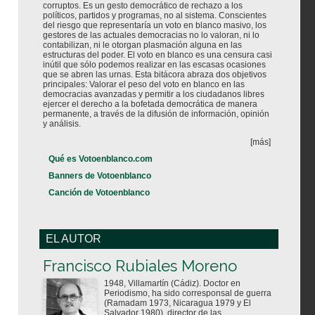
corruptos. Es un gesto democrático de rechazo a los
políticos, partidos y programas, no al sistema. Conscientes
del riesgo que representaría un voto en blanco masivo, los
gestores de las actuales democracias no lo valoran, ni lo
contabilizan, ni le otorgan plasmación alguna en las
estructuras del poder. El voto en blanco es una censura casi
inútil que sólo podemos realizar en las escasas ocasiones
que se abren las urnas. Esta bitácora abraza dos objetivos
principales: Valorar el peso del voto en blanco en las
democracias avanzadas y permitir a los ciudadanos libres
ejercer el derecho a la bofetada democrática de manera
permanente, a través de la difusión de información, opinión
y análisis.
[más]
Qué es Votoenblanco.com
Banners de Votoenblanco
Canción de Votoenblanco
EL AUTOR
Votoenblanco.com
Francisco Rubiales Moreno
1948, Villamartín (Cádiz). Doctor en
Periodismo, ha sido corresponsal de guerra
(Ramadam 1973, Nicaragua 1979 y El
Salvador 1980), director de las