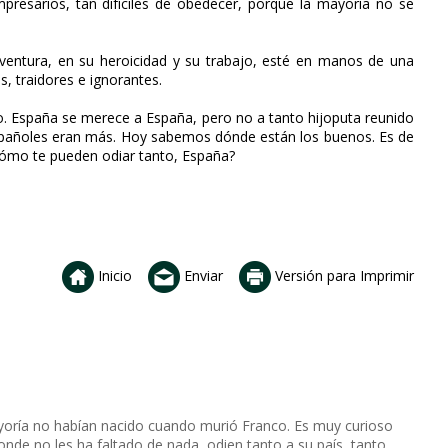
resarios, tan difíciles de obedecer, porque la mayoría no se
 aventura, en su heroicidad y su trabajo, esté en manos de una
s, traidores e ignorantes.
to. España se merece a España, pero no a tanto hijoputa reunido
 españoles eran más. Hoy sabemos dónde están los buenos. Es de
Cómo te pueden odiar tanto, España?
Inicio
Enviar
Versión para Imprimir
yoría no habían nacido cuando murió Franco. Es muy curioso
nde no les ha faltado de nada, odien tanto a su país, tanto