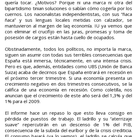
quería tocar. ¿Motivos? Porque ni una marca ni otra del
bipartidismo tinian soluciones o sabían cómo cogerla por los
cuernos. Los nacionalistas independentistas, con sus “ñaca
ñaca” y sus lenguas locales metidas con calzador, se
mantuvieron al margen de laq economía. IU ya vemos que
con eliminar el crucifijo en las juras, promesas y toma de
posesión de cargos están hasta cuello de ocupados.
Obstinadamente, todos los políticos, no importa la marca,
siguen sin asumir con todas sus terribles consecuencias que
España está inmersa, técnicamente, en una intensa crisis.
Pero es que, además, entidades como UBS (Unión de Banca
Suiza) acaba de decirnos que España entrará en recesión en
el próximo tercer trimestre. Si una economía presenta un
crecimiento negativo en dos trimestres consecutivos, se la
califica de una economía en recesión. Como coletilla, nos
anuncian que el crecimiento de este año será del 1,3% y del
1% para el 2009.
El informe hace un repaso lo que esto lleva consigo en
pérdida de puestos de trabajo. El ladrillo y su “aterrizaje
suave” repercutirán en un descenso de 1% del PIB,
consecuencia de la subida del euríbor y de la crisis crediticia.
El consumo bajará (ya lo vemos), el ladrillo se calcula que