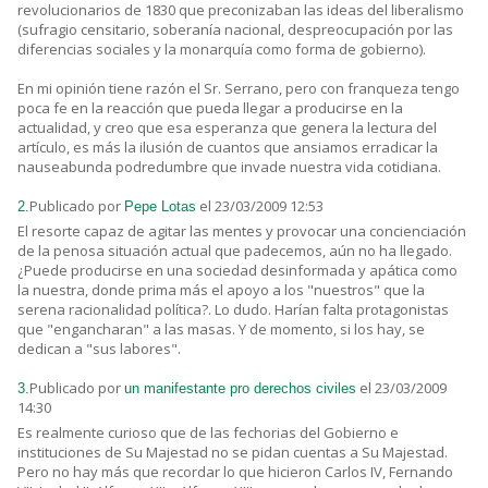
revolucionarios de 1830 que preconizaban las ideas del liberalismo
(sufragio censitario, soberanía nacional, despreocupación por las
diferencias sociales y la monarquía como forma de gobierno).
En mi opinión tiene razón el Sr. Serrano, pero con franqueza tengo
poca fe en la reacción que pueda llegar a producirse en la
actualidad, y creo que esa esperanza que genera la lectura del
artículo, es más la ilusión de cuantos que ansiamos erradicar la
nauseabunda podredumbre que invade nuestra vida cotidiana.
Publicado por
el 23/03/2009 12:53
2.
Pepe Lotas
El resorte capaz de agitar las mentes y provocar una concienciación
de la penosa situación actual que padecemos, aún no ha llegado.
¿Puede producirse en una sociedad desinformada y apática como
la nuestra, donde prima más el apoyo a los "nuestros" que la
serena racionalidad política?. Lo dudo. Harían falta protagonistas
que "engancharan" a las masas. Y de momento, si los hay, se
dedican a "sus labores".
Publicado por
el 23/03/2009
3.
un manifestante pro derechos civiles
14:30
Es realmente curioso que de las fechorias del Gobierno e
instituciones de Su Majestad no se pidan cuentas a Su Majestad.
Pero no hay más que recordar lo que hicieron Carlos IV, Fernando