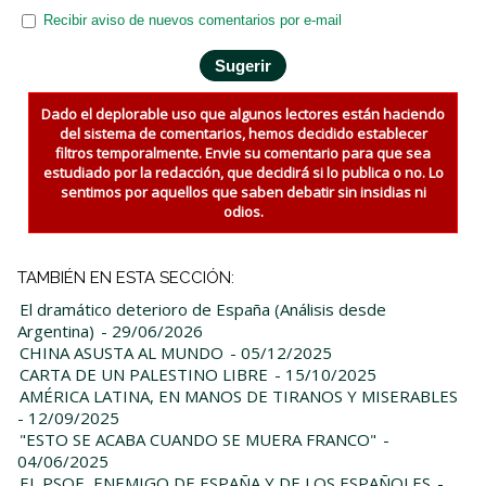
Recibir aviso de nuevos comentarios por e-mail
Dado el deplorable uso que algunos lectores están haciendo
del sistema de comentarios, hemos decidido establecer
filtros temporalmente. Envie su comentario para que sea
estudiado por la redacción, que decidirá si lo publica o no. Lo
sentimos por aquellos que saben debatir sin insidias ni
odios.
TAMBIÉN EN ESTA SECCIÓN:
El dramático deterioro de España (Análisis desde
Argentina)
- 29/06/2026
CHINA ASUSTA AL MUNDO
- 05/12/2025
CARTA DE UN PALESTINO LIBRE
- 15/10/2025
AMÉRICA LATINA, EN MANOS DE TIRANOS Y MISERABLES
- 12/09/2025
"ESTO SE ACABA CUANDO SE MUERA FRANCO"
-
04/06/2025
EL PSOE, ENEMIGO DE ESPAÑA Y DE LOS ESPAÑOLES
-