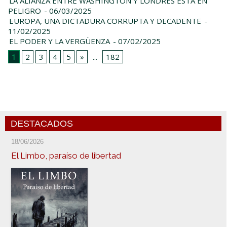
LA ALIANZA ENTRE WASHINGTON Y LONDRES ESTÁ EN
PELIGRO
- 06/03/2025
EUROPA, UNA DICTADURA CORRUPTA Y DECADENTE
-
11/02/2025
EL PODER Y LA VERGÜENZA
- 07/02/2025
1
2
3
4
5
»
...
182
DESTACADOS
18/06/2026
El Limbo, paraíso de libertad