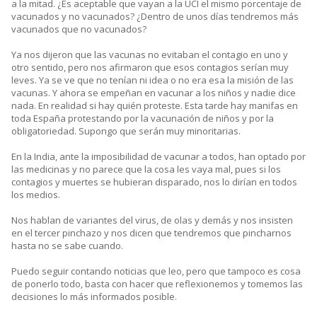
a la mitad. ¿Es aceptable que vayan a la UCI el mismo porcentaje de
vacunados y no vacunados? ¿Dentro de unos días tendremos más
vacunados que no vacunados?
Ya nos dijeron que las vacunas no evitaban el contagio en uno y
otro sentido, pero nos afirmaron que esos contagios serían muy
leves. Ya se ve que no tenían ni idea o no era esa la misión de las
vacunas. Y ahora se empeñan en vacunar a los niños y nadie dice
nada. En realidad si hay quién proteste. Esta tarde hay manifas en
toda España protestando por la vacunación de niños y por la
obligatoriedad. Supongo que serán muy minoritarias.
En la India, ante la imposibilidad de vacunar a todos, han optado por
las medicinas y no parece que la cosa les vaya mal, pues si los
contagios y muertes se hubieran disparado, nos lo dirían en todos
los medios.
Nos hablan de variantes del virus, de olas y demás y nos insisten
en el tercer pinchazo y nos dicen que tendremos que pincharnos
hasta no se sabe cuando.
Puedo seguir contando noticias que leo, pero que tampoco es cosa
de ponerlo todo, basta con hacer que reflexionemos y tomemos las
decisiones lo más informados posible.