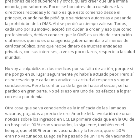
presiones de los superiores y otros, quiero creer que una ínfima
minoría, por sobornos. Pocos se han atrevido a cuestionar las
directrices recibidas y lo malo es que esto comenzó desde el
principio, cuando nadie pidió que se hicieran autopsias a pesar de
la prohibición de la OMS. Ahí se perdió un tiempo valioso. Todos,
cada uno por su motivo, aceptó sin dudar la orden y eso que como
profesionales, debían conocer que la OMS es un ido de corrupción
o al menos que no es una agencia gubernamental o al menos de
carácter público, sino que recibe dinero de muchas entidades
privadas, con sus intereses, a veces poco claros, respecto a la salud
mundial.
No voy a culpabilizar a los médicos por su falta de acción, porque si
me pongo en su lugar seguramente yo habría actuado peor. Pero sí
es necesario que cada uno analice su actitud al respecto y saque
conclusiones. Pero la confianza de la gente hacia el sector, se ha
perdido en gran parte. No sé si eso era uno de los efectos a lograr
con esta plandemia.
Otra cosa que se va conociendo es la ineficacia de las llamadas
vacunas, pagadas a precio de oro. Anoche leí la evolución de unas
noticias sobre los ingresos en UCI. La primera decía que en la UCI de
un hospital el 90 % eran vacunados, la siguiente, también en el
tiempo, que el 80 % eran no vacunados y la tercera, que el 50 %
eran no vacunados. Luego se ha pasado de un 10 % de vacunados