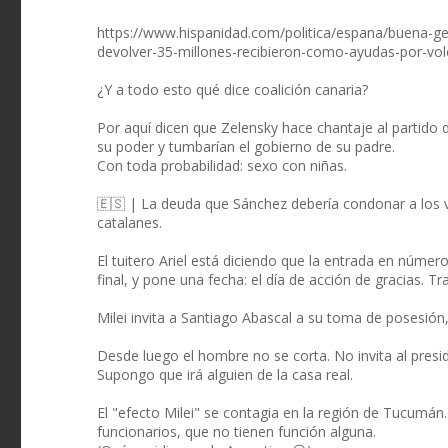
https://www.hispanidad.com/politica/espana/buena-ge
devolver-35-millones-recibieron-como-ayudas-por-vo
¿Y a todo esto qué dice coalición canaria?
Por aquí dicen que Zelensky hace chantaje al partid
su poder y tumbarían el gobierno de su padre.
Con toda probabilidad: sexo con niñas.
🇪🇸 | La deuda que Sánchez debería condonar a los v
catalanes.
El tuitero Ariel está diciendo que la entrada en númer
final, y pone una fecha: el día de acción de gracias. T
Milei invita a Santiago Abascal a su toma de posesión
Desde luego el hombre no se corta. No invita al presid
Supongo que irá alguien de la casa real.
El "efecto Milei" se contagia en la región de Tucumán
funcionarios, que no tienen función alguna.