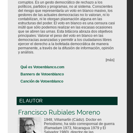
corruptos. Es un gesto democrático de rechazo a los
políticos, partidos y programas, no al sistema. Conscientes
del riesgo que representaría un voto en blanco masivo, los
gestores de las actuales democracias no lo valoran, ni lo
contabilizan, ni le otorgan plasmación alguna en las
estructuras del poder. El voto en blanco es una censura casi
inútil que sólo podemos realizar en las escasas ocasiones
que se abren las urnas. Esta bitácora abraza dos objetivos
principales: Valorar el peso del voto en blanco en las
democracias avanzadas y permitir a los ciudadanos libres
ejercer el derecho a la bofetada democrática de manera
permanente, a través de la difusión de información, opinión
y análisis.
[más]
Qué es Votoenblanco.com
Banners de Votoenblanco
Canción de Votoenblanco
EL AUTOR
Votoenblanco.com
Francisco Rubiales Moreno
1948, Villamartín (Cádiz). Doctor en
Periodismo, ha sido corresponsal de guerra
(Ramadam 1973, Nicaragua 1979 y El
Salvador 1980), director de las