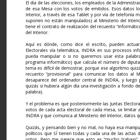
El día de las elecciones, los empleados de la Administra
de esa Mesa con los votos de emitidos. Esos datos los 
Interior, a través de esa Tablet y por vía de telefonía
suponen no están manipulados) al Ministerio del Inte
tiene el contrato de realización del recuento “informáti
del Interior.
Aquí es dónde, como dice el escrito, pueden actuar
Electorales vía telemática, INDRA en sus procesos in
pueda manipular o si no queremos usar esta palabra
programa informático) que calcula el número de diputa
tema es difícil de demostrar, porque ese algoritmo quiz
recuento “provisional” para comunicar los datos al Mi
desaparece del ordenador central de INDRA, y luego p
quizás si hubiera algún día una investigación a fondo d
palabra).
Y el problema es que posteriormente las Juntas Electora
votos de cada acta electoral de cada mesa, se limitar a
INDRA y que comunica al Ministerio del Interior, datos q
Quizás, y pensando bien y no mal, no haya esa manipul
políticos que SÍ tienen todas y cada una de las actas 
votos. Pero me parece que esto es “mucho trabajo” p