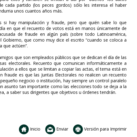
 de cada partido (los peces gordos) sólo les interesa el haber
andurria unos cuantos años más.
s si hay manipulación y fraude, pero que quién sabe lo que
, día en que el recuento de votos está en manos únicamente de
usada de fraude en algún país (sobre todo Latinoamérica,
l Gobierno, que como muy dice el escrito “cuando se coloca a
a que actúen”.
amigos que son empleados públicos que se dedican el día de las
esas electorales. Recuento que comunican informáticamente a
ción a ellos que se limitan a copiar las actas, el tema está en
un fraude es que las Juntas Electorales no realicen un recuento
r pequeño negocio o institución, hay siempre un control paralelo
 un asunto tan importante como las elecciones todo se deja a la
, a saber sus dirigentes que objetivos u órdenes tendrán.
Inicio
Enviar
Versión para Imprimir