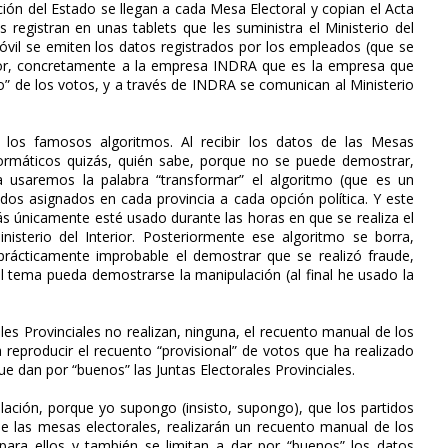
ción del Estado se llegan a cada Mesa Electoral y copian el Acta
registran en unas tablets que les suministra el Ministerio del
 móvil se emiten los datos registrados por los empleados (que se
rior, concretamente a la empresa INDRA que es la empresa que
co” de los votos, y a través de INDRA se comunican al Ministerio
 los famosos algoritmos. Al recibir los datos de las Mesas
formáticos quizás, quién sabe, porque no se puede demostrar,
 usaremos la palabra “transformar” el algoritmo (que es un
dos asignados en cada provincia a cada opción política. Y este
ás únicamente esté usado durante las horas en que se realiza el
nisterio del Interior. Posteriormente ese algoritmo se borra,
rácticamente improbable el demostrar que se realizó fraude,
el tema pueda demostrarse la manipulación (al final he usado la
les Provinciales no realizan, ninguna, el recuento manual de los
 reproducir el recuento “provisional” de votos que ha realizado
ue dan por “buenos” las Juntas Electorales Provinciales.
ación, porque yo supongo (insisto, supongo), que los partidos
de las mesas electorales, realizarán un recuento manual de los
ara ellos y también se limitan a dar por “buenos” los datos