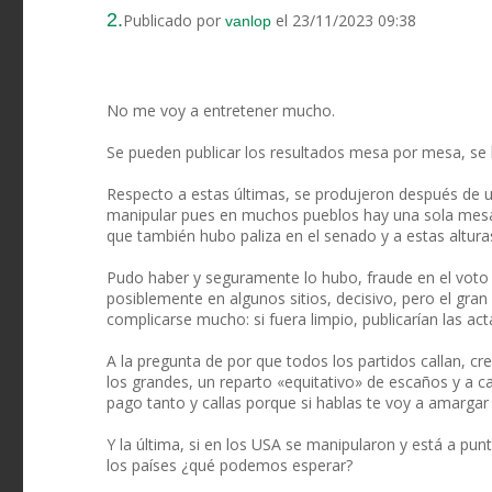
2.
Publicado por
el 23/11/2023 09:38
vanlop
No me voy a entretener mucho.
Se pueden publicar los resultados mesa por mesa, se 
Respecto a estas últimas, se produjeron después de una
manipular pues en muchos pueblos hay una sola mesa y
que también hubo paliza en el senado y a estas alturas
Pudo haber y seguramente lo hubo, fraude en el voto 
posiblemente en algunos sitios, decisivo, pero el gra
complicarse mucho: si fuera limpio, publicarían las act
A la pregunta de por que todos los partidos callan, c
los grandes, un reparto «equitativo» de escaños y a call
pago tanto y callas porque si hablas te voy a amargar 
Y la última, si en los USA se manipularon y está a punt
los países ¿qué podemos esperar?