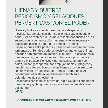
HIENAS Y BUITRES.
PERIODISMO Y RELACIONES
PERVERTIDAS CON EL PODER
Hienas y buitres es un libro escrito para despertar y
movilizar las conciencias dormidas e intoxicadas desde el
poder. Leerlo representa un vuelo rasante por encima de los
secretos de la comunicación moderna y de los recursos y
trucos que utiliza el poder para ejercer el dominio.
Las relaciones entre políticos y periodistas siempre han sido
tormentosas. Son dos poderes decisivos que en las últimas
décadas han pretendido dominar el mundo. En ocasiones lo
han mejorado, pero otras veces lo han empujado hacia el
drama y el fracaso. Políticos y periodistas se aman y se
odian, luchan y cooperan, nos empujan hacia el progreso y
también nos frenan. Son como las hienas y los buitres, que
comen y limpian huesos juntos, pero sin soportarse. Al
desentrañar el misterio, aprenderemos también a
defendernos de sus fechorías.
Los medios son la única fuerza del siglo XXI que tiene poder
para poner y quitar gobiernos y para cambiar los destinos
del mundo.
[
Más
]
COMPRAR EJEMPLARES FIRMADOS POR EL AUTOR