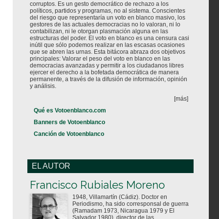
corruptos. Es un gesto democrático de rechazo a los
políticos, partidos y programas, no al sistema. Conscientes
del riesgo que representaría un voto en blanco masivo, los
gestores de las actuales democracias no lo valoran, ni lo
contabilizan, ni le otorgan plasmación alguna en las
estructuras del poder. El voto en blanco es una censura casi
inútil que sólo podemos realizar en las escasas ocasiones
que se abren las urnas. Esta bitácora abraza dos objetivos
principales: Valorar el peso del voto en blanco en las
democracias avanzadas y permitir a los ciudadanos libres
ejercer el derecho a la bofetada democrática de manera
permanente, a través de la difusión de información, opinión
y análisis.
[más]
Qué es Votoenblanco.com
Banners de Votoenblanco
Canción de Votoenblanco
EL AUTOR
Votoenblanco.com
Francisco Rubiales Moreno
1948, Villamartín (Cádiz). Doctor en
Periodismo, ha sido corresponsal de guerra
(Ramadam 1973, Nicaragua 1979 y El
Salvador 1980), director de las