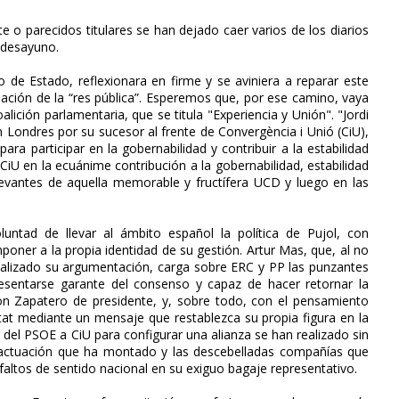
 o parecidos titulares se han dejado caer varios de los diarios
 desayuno.
de Estado, reflexionara en firme y se aviniera a reparar este
nación de la “res pública”. Esperemos que, por ese camino, vaya
lición parlamentaria, que se titula "Experiencia y Unión". "Jordi
n Londres por su sucesor al frente de Convergència i Unió (CiU),
para participar en la gobernabilidad y contribuir a la estabilidad
 CiU en la ecuánime contribución a la gobernabilidad, estabilidad
evantes de aquella memorable y fructífera UCD y luego en las
ntad de llevar al ámbito español la política de Pujol, con
poner a la propia identidad de su gestión. Artur Mas, que, al no
icalizado su argumentación, carga sobre ERC y PP las punzantes
resentarse garante del consenso y capaz de hacer retornar la
con Zapatero de presidente, y, sobre todo, con el pensamiento
itat mediante un mensaje que restablezca su propia figura en la
 del PSOE a CiU para configurar una alianza se han realizado sin
 actuación que ha montado y las descebelladas compañías que
 faltos de sentido nacional en su exiguo bagaje representativo.