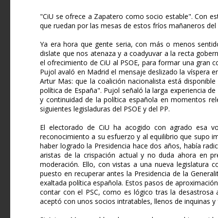
"CiU se ofrece a Zapatero como socio estable". Con este
que ruedan por las mesas de estos fríos mañaneros del
Ya era hora que gente seria, con más o menos sentido 
dislate que nos atenaza y a coadyuvar a la recta gober
el ofrecimiento de CiU al PSOE, para formar una gran coa
Pujol avaló en Madrid el mensaje deslizado la víspera e
Artur Mas: que la coalición nacionalista está disponible 
política de España". Pujol señaló la larga experiencia de
y continuidad de la política española en momentos rel
siguientes legisladuras del PSOE y del PP.
El electorado de CiU ha acogido con agrado esa volu
reconocimiento a su esfuerzo y al equilibrio que supo im
haber logrado la Presidencia hace dos años, había rad
aristas de la crispación actual y no duda ahora en p
moderación. Ello, con vistas a una nueva legislatura 
puesto en recuperar antes la Presidencia de la General
exaltada política española. Estos pasos de aproximación
contar con el PSC, como es lógico tras la desastrosa
aceptó con unos socios intratables, llenos de inquinas y