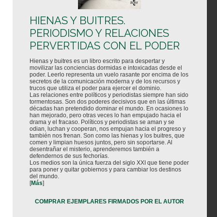
HIENAS Y BUITRES.
PERIODISMO Y RELACIONES
PERVERTIDAS CON EL PODER
Hienas y buitres es un libro escrito para despertar y
movilizar las conciencias dormidas e intoxicadas desde el
poder. Leerlo representa un vuelo rasante por encima de los
secretos de la comunicación moderna y de los recursos y
trucos que utiliza el poder para ejercer el dominio.
Las relaciones entre políticos y periodistas siempre han sido
tormentosas. Son dos poderes decisivos que en las últimas
décadas han pretendido dominar el mundo. En ocasiones lo
han mejorado, pero otras veces lo han empujado hacia el
drama y el fracaso. Políticos y periodistas se aman y se
odian, luchan y cooperan, nos empujan hacia el progreso y
también nos frenan. Son como las hienas y los buitres, que
comen y limpian huesos juntos, pero sin soportarse. Al
desentrañar el misterio, aprenderemos también a
defendernos de sus fechorías.
Los medios son la única fuerza del siglo XXI que tiene poder
para poner y quitar gobiernos y para cambiar los destinos
del mundo.
[
Más
]
COMPRAR EJEMPLARES FIRMADOS POR EL AUTOR