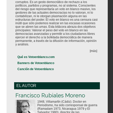
corruptos. Es un gesto democrático de rechazo a los
políticos, partidos y programas, no al sistema. Conscientes
del riesgo que representaría un voto en blanco masivo, los
gestores de las actuales democracias no lo valoran, ni lo
contabilizan, ni le otorgan plasmación alguna en las
estructuras del poder. El voto en blanco es una censura casi
inútil que sólo podemos realizar en las escasas ocasiones
que se abren las urnas. Esta bitácora abraza dos objetivos
principales: Valorar el peso del voto en blanco en las
democracias avanzadas y permitir a los ciudadanos libres
ejercer el derecho a la bofetada democrática de manera
permanente, a través de la difusión de información, opinión
y análisis.
[más]
Qué es Votoenblanco.com
Banners de Votoenblanco
Canción de Votoenblanco
EL AUTOR
Votoenblanco.com
Francisco Rubiales Moreno
1948, Villamartín (Cádiz). Doctor en
Periodismo, ha sido corresponsal de guerra
(Ramadam 1973, Nicaragua 1979 y El
Salvador 1980), director de las