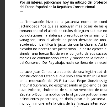
Por su interés, publicamos hoy un artículo del profesor
del Diario Español de la República Constitucional:
---
La Transacción hizo de la jactancia norma de conduc
jactanciosos “los que se atribuyen más cosas de las q
romana añadió el alarde de títulos de legitimidad que no
connotaciones, la alabanza presuntuosa de si mismo. Sil
vanagloria, sino el alarde de poder derivado de una 
académico, identifica la jactancia con la chulería. Así l
dictador no necesita ser jactancioso. Le basta ejercer l
simular una fuerza ficticia en el conjunto de sus suces
medios de comunicación crean y mantienen la ficción. E
del Consenso. Del Rey abajo, nadie se libera de la necesi
La tuvo Juan Carlos, alardeando de una legitimidad d
constructor del Estado al que sólo sabía destruir. La tuv
en la motivación del 23-F. La tuvo Felipe González, i
Tribunal Supremo, no estigmatizando al gobierno de crí
tuvo Polanco, chuleando de su pulso vencedor de toda r
Zapatero-Botín, simbólico de la oligarquía político-finan
delincuentes poderosos, ha dado paso a la jactancia
mundo, inmune ante la crisis de las finanzas internac