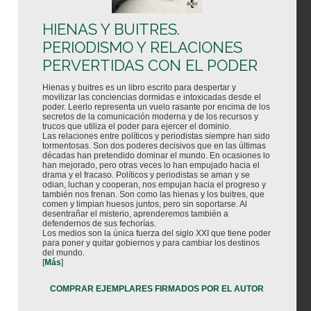
HIENAS Y BUITRES.
PERIODISMO Y RELACIONES
PERVERTIDAS CON EL PODER
Hienas y buitres es un libro escrito para despertar y
movilizar las conciencias dormidas e intoxicadas desde el
poder. Leerlo representa un vuelo rasante por encima de los
secretos de la comunicación moderna y de los recursos y
trucos que utiliza el poder para ejercer el dominio.
Las relaciones entre políticos y periodistas siempre han sido
tormentosas. Son dos poderes decisivos que en las últimas
décadas han pretendido dominar el mundo. En ocasiones lo
han mejorado, pero otras veces lo han empujado hacia el
drama y el fracaso. Políticos y periodistas se aman y se
odian, luchan y cooperan, nos empujan hacia el progreso y
también nos frenan. Son como las hienas y los buitres, que
comen y limpian huesos juntos, pero sin soportarse. Al
desentrañar el misterio, aprenderemos también a
defendernos de sus fechorías.
Los medios son la única fuerza del siglo XXI que tiene poder
para poner y quitar gobiernos y para cambiar los destinos
del mundo.
[
Más
]
COMPRAR EJEMPLARES FIRMADOS POR EL AUTOR