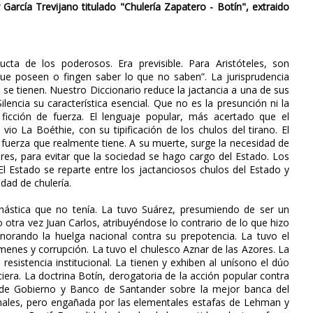
 García Trevijano titulado "Chulería Zapatero - Botín", extraido
ta de los poderosos. Era previsible. Para Aristóteles, son
ue poseen o fingen saber lo que no saben”. La jurisprudencia
 se tienen. Nuestro Diccionario reduce la jactancia a una de sus
encia su característica esencial. Que no es la presunción ni la
ficción de fuerza. El lenguaje popular, más acertado que el
o vio La Boéthie, con su tipificación de los chulos del tirano. El
a fuerza que realmente tiene. A su muerte, surge la necesidad de
ores, para evitar que la sociedad se hago cargo del Estado. Los
l Estado se reparte entre los jactanciosos chulos del Estado y
dad de chulería.
inástica que no tenía. La tuvo Suárez, presumiendo de ser un
o otra vez Juan Carlos, atribuyéndose lo contrario de lo que hizo
gnorando la huelga nacional contra su prepotencia. La tuvo el
menes y corrupción. La tuvo el chulesco Aznar de las Azores. La
esistencia institucional. La tienen y exhiben al unísono el dúo
ciera. La doctrina Botín, derogatoria de la acción popular contra
 de Gobierno y Banco de Santander sobre la mejor banca del
ionales, pero engañada por las elementales estafas de Lehman y