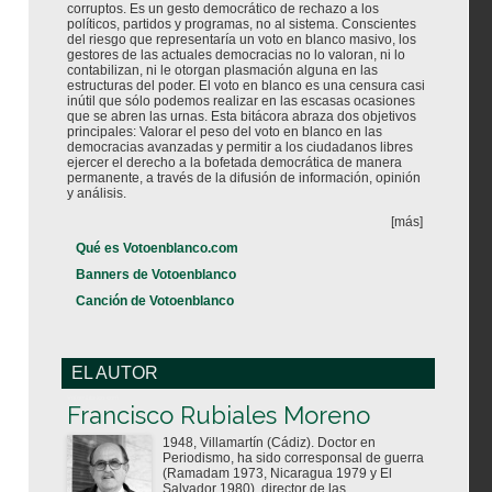
corruptos. Es un gesto democrático de rechazo a los
políticos, partidos y programas, no al sistema. Conscientes
del riesgo que representaría un voto en blanco masivo, los
gestores de las actuales democracias no lo valoran, ni lo
contabilizan, ni le otorgan plasmación alguna en las
estructuras del poder. El voto en blanco es una censura casi
inútil que sólo podemos realizar en las escasas ocasiones
que se abren las urnas. Esta bitácora abraza dos objetivos
principales: Valorar el peso del voto en blanco en las
democracias avanzadas y permitir a los ciudadanos libres
ejercer el derecho a la bofetada democrática de manera
permanente, a través de la difusión de información, opinión
y análisis.
[más]
Qué es Votoenblanco.com
Banners de Votoenblanco
Canción de Votoenblanco
EL AUTOR
Votoenblanco.com
Francisco Rubiales Moreno
1948, Villamartín (Cádiz). Doctor en
Periodismo, ha sido corresponsal de guerra
(Ramadam 1973, Nicaragua 1979 y El
Salvador 1980), director de las