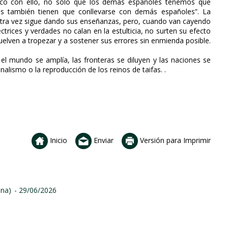
ifico con ello, no sólo que los demás españo­les tenemos que
nes también tienen que conllevarse con demás españoles”. La
 otra vez sigue dando sus enseñanzas, pero, cuando van cayendo
trices y verdades no calan en la estulticia, no surten su efecto
uelven a tropezar y a sostener sus errores sin enmienda posible.
el mundo se amplía, las fronteras se diluyen y las naciones se
nalismo o la reproducción de los reinos de taifas. .
Inicio
Enviar
Versión para Imprimir
ina)
- 29/06/2026