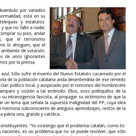
deambulo por variados
normalidad, está en su
elequias y estatutos.
y que no falte a nadie;
comprar su piso, andar
, que el terrorismo
 no lo ahoguen, que el
e ambiente de votación.
s de unos ignorantes
mos por la prensa.
azul. Sólo sufre el invento del Nuevo Estatuto cacareado por el
ayoría de la población catalana anda desentendida de ese remedo
clan po­lítico local, y auspiciado por el ronroneo del hombrecete
mparo y sostén a tal embrollo. Ellos, esos politiquillos de la
 su intransigencia fascista, al propagar su victimismo de que la
ctar un lema que señala la supuesta malignidad del PP, cuya idea
 la memoria subconsciente de antiguos aprendizajes, restos de la
a patria una, grande y católica.
 Constituyentes: “Yo sostengo que el problema catalán, como to­
ras naciones, es un problema que no se puede resolver, que sólo