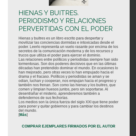
HIENAS Y BUITRES.
PERIODISMO Y RELACIONES
PERVERTIDAS CON EL PODER
Hienas y buitres es un libro escrito para despertar y
movilizar las conciencias dormidas e intoxicadas desde el
poder. Leerlo representa un vuelo rasante por encima de los
secretos de la comunicación moderna y de los recursos y
trucos que utiliza el poder para ejercer el dominio.
Las relaciones entre políticos y periodistas siempre han sido
tormentosas. Son dos poderes decisivos que en las últimas
décadas han pretendido dominar el mundo. En ocasiones lo
han mejorado, pero otras veces lo han empujado hacia el
drama y el fracaso. Políticos y periodistas se aman y se
odian, luchan y cooperan, nos empujan hacia el progreso y
también nos frenan. Son como las hienas y los buitres, que
comen y limpian huesos juntos, pero sin soportarse. Al
desentrañar el misterio, aprenderemos también a
defendernos de sus fechorías.
Los medios son la única fuerza del siglo XXI que tiene poder
para poner y quitar gobiernos y para cambiar los destinos
del mundo.
[
Más
]
COMPRAR EJEMPLARES FIRMADOS POR EL AUTOR