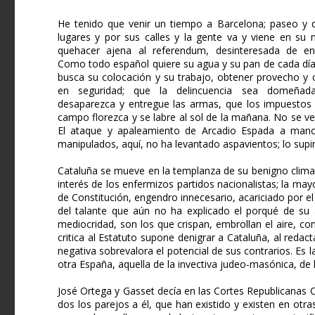
He tenido que venir un tiempo a Barcelona; paseo y 
lugares y por sus calles y la gente va y viene en su 
quehacer ajena al referendum, desinteresada de ent
Como todo español quiere su agua y su pan de cada día 
busca su colocación y su trabajo, obtener provecho y 
en seguridad; que la delincuencia sea domeñada
desaparezca y entregue las armas, que los impuestos
campo florezca y se labre al sol de la mañana. No se v
El ataque y apaleamiento de Arcadio Espada a mano
manipulados, aquí, no ha levantado aspavientos; lo supi
Cataluña se mueve en la templanza de su benigno clima 
interés de los enfermizos partidos nacionalistas; la m
de Constitución, engendro innecesario, acariciado por el 
del talante que aún no ha explicado el porqué de su a
mediocridad, son los que crispan, embrollan el aire, con
critica al Estatuto supone denigrar a Cataluña, al reda
negativa sobrevalora el potencial de sus contrarios. Es
otra España, aquella de la invectiva judeo-masónica, de l
José Ortega y Gasset decía en las Cortes Repu­blicanas
dos los parejos a él, que han existido y existen en ot