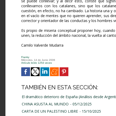
se puede conlle­var; y al decir esto, conste que sign
conllevarnos con los catalanes, sino que los catala
cuestión, en efecto, no ha cambiado. La historia una y
en el vacío de mentes que no quieren aprender, sus direc
corrector y orientador de las conductas y los hombres v
Es propio de miseria conceptual proponer hoy, cuando 
unen, la reducción del ámbito nacional, la vuelta al canto
Camilo Valverde Mudarra
Franky
Miércoles, 14 de Junio 2006
Artículo leído 1254 veces
TAMBIÉN EN ESTA SECCIÓN:
El dramático deterioro de España (Análisis desde Argent
CHINA ASUSTA AL MUNDO
- 05/12/2025
CARTA DE UN PALESTINO LIBRE
- 15/10/2025