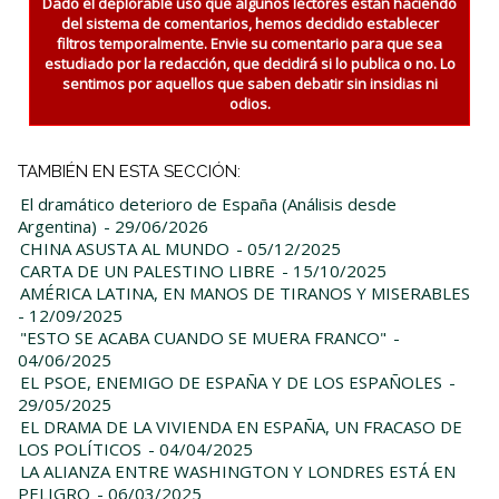
Dado el deplorable uso que algunos lectores están haciendo
del sistema de comentarios, hemos decidido establecer
filtros temporalmente. Envie su comentario para que sea
estudiado por la redacción, que decidirá si lo publica o no. Lo
sentimos por aquellos que saben debatir sin insidias ni
odios.
TAMBIÉN EN ESTA SECCIÓN:
El dramático deterioro de España (Análisis desde
Argentina)
- 29/06/2026
CHINA ASUSTA AL MUNDO
- 05/12/2025
CARTA DE UN PALESTINO LIBRE
- 15/10/2025
AMÉRICA LATINA, EN MANOS DE TIRANOS Y MISERABLES
- 12/09/2025
"ESTO SE ACABA CUANDO SE MUERA FRANCO"
-
04/06/2025
EL PSOE, ENEMIGO DE ESPAÑA Y DE LOS ESPAÑOLES
-
29/05/2025
EL DRAMA DE LA VIVIENDA EN ESPAÑA, UN FRACASO DE
LOS POLÍTICOS
- 04/04/2025
LA ALIANZA ENTRE WASHINGTON Y LONDRES ESTÁ EN
PELIGRO
- 06/03/2025