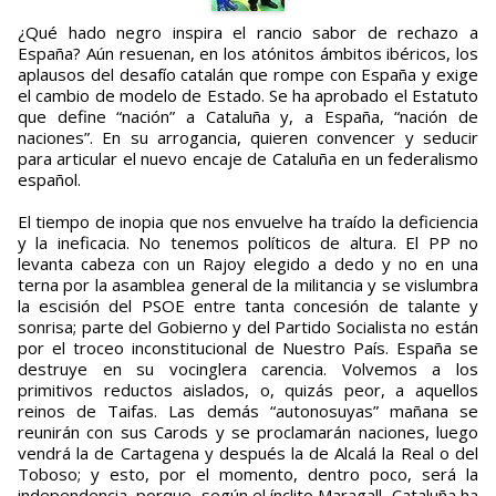
¿Qué hado negro inspira el rancio sabor de rechazo a
España? Aún resuenan, en los atónitos ámbitos ibéricos, los
aplausos del desafío catalán que rompe con España y exige
el cambio de modelo de Estado. Se ha aprobado el Estatuto
que define “nación” a Cataluña y, a España, “nación de
naciones”. En su arrogancia, quieren convencer y seducir
para articular el nuevo encaje de Cataluña en un federalismo
español.
El tiempo de inopia que nos envuelve ha traído la deficiencia
y la ineficacia. No tenemos políticos de altura. El PP no
levanta cabeza con un Rajoy elegido a dedo y no en una
terna por la asamblea general de la militancia y se vislumbra
la escisión del PSOE entre tanta concesión de talante y
sonrisa; parte del Gobierno y del Partido Socialista no están
por el troceo inconstitucional de Nuestro País. España se
destruye en su vocinglera carencia. Volvemos a los
primitivos reductos aislados, o, quizás peor, a aquellos
reinos de Taifas. Las demás “autonosuyas” mañana se
reunirán con sus Carods y se proclamarán naciones, luego
vendrá la de Cartagena y después la de Alcalá la Real o del
Toboso; y esto, por el momento, dentro poco, será la
independencia, porque, según el ínclito Maragall, Cataluña ha