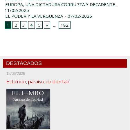
EUROPA, UNA DICTADURA CORRUPTA Y DECADENTE
-
11/02/2025
EL PODER Y LA VERGÜENZA
- 07/02/2025
1
2
3
4
5
»
...
182
DESTACADOS
18/06/2026
El Limbo, paraíso de libertad