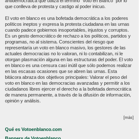
antidemocrática que utiliza el termino “Voto en Blanco” por lo
que conlleva de protesta y castigo al poder inicuo.
El voto en blanco es una bofetada democrática a los poderes
políticos ineptos y expresa la protesta ciudadana en las urnas
cuando padece gobiernos insoportables, injustos y corruptos.
Es un gesto democrático de rechazo a los políticos, partidos y
programas, no al sistema. Conscientes del riesgo que
representaría un voto en blanco masivo, los gestores de las
actuales democracias no lo valoran, ni lo contabilizan, ni le
otorgan plasmación alguna en las estructuras del poder. El voto
en blanco es una censura casi inútil que sólo podemos realizar
en las escasas ocasiones que se abren las urnas. Esta
bitácora abraza dos objetivos principales: Valorar el peso del
voto en blanco en las democracias avanzadas y permitir a los
ciudadanos libres ejercer el derecho a la bofetada democrática
de manera permanente, a través de la difusión de información,
opinión y análisis.
[más]
Qué es Votoenblanco.com
Banners de Votoenblanco