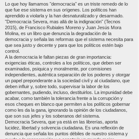
Lo que hoy llamamos "democracia" es un triste remedo de lo
que fue ese sistema en sus orígenes. Los políticos han
aprendido a violarla y la han desnaturalizado y desarmado.
"Democracia Severa, mas allá de la indignación" (Tecnos
2015), de Francisco Rubiales Moreno y Juan Jesús Mora
Molina, es un libro que denuncia la degradación de la
democracia y señala las reformas que el sistema necesita para
que sea justo y decente y para que los políticos estén bajo
control.
A la democracia le faltan piezas de gran importancia:
exigencias éticas, controles a los políticos, que deben ser
examinados, psiquica y moralmente, por comisiones
independientes, auténtica separación de los poderes y otorgar
un papel preponderante a la sociedad civil y al ciudadano, que
deben influir y, sobre todo, supervisar la labor de los
gobernantes, pudiendo, incluso, destituirlos. La impunidad debe
acabar, como también la tolerancia frente a la corrupción y
esos cheques en blanco que permiten a los políticos gobernar
como les da la gana, ignorando la opinión de los ciudadanos,
que son sus jefes y los soberanos del sistema.
Democracia Severa, que ya está en las librerías, aporta
lucidez, libertad y solvencia ciudadana. Es una reflexión de
denuncia que señala los puntos débiles de nuestro sistema y