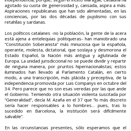
agotado su cuota de generosidad y, cansada, aspira a más.
Aspiraciones republicanas que han sido alimentadas, en las
conciencias, por las dos décadas de pujolismo con sus
retahílas y sardanas.
Los políticos catalanes -no la población, la gente de la acera
está ajena a entelequias politiqueras- han maniobrado una
“Constitución Soberanista” más minuciosa que la española,
operante, molesta, dictatorial, que soslaya y desmorona el
Estado Español, la Nación más antigua y aglutinada de
Europa. La unidad jurisdiccional no se puede dividir y repartir
de ninguna manera, por pruritos hipernacionalistas; estos
iluminados han llevado al Parlamento Catalán, en cierto
modo, a una transcripción, más plácida y preceptiva, de la
independencia promovida por Luis Companys en octubre del
34. Pero parece que no son esas veredas por las que ande
el Gobierno. Temiendo otra situación violenta suscitada por
“Generalidad”, decía M. Azaña en el 37 que “lo más discreto
sería hacer responsables a lo hombres… pues, tras lo
sucedido en Barcelona, la institución será difícilmente
salvable”.
En las circunstancias presentes, sólo esperamos que el