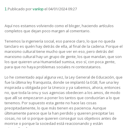
Publicado por
el 04/01/2024 09:27
1.
vanlop
Aquí nos estamos volviendo como el bloger, haciendo artículos
completos que dejan poco margen al comentario.
Tenemos la ingeniería social, eso parece claro, lo que no queda
tanclaro es quién hay detrás de ella, al final de la cadena. Porque el
marxismo cultural tiene mucho que ver en eso, pero detrás del
marxismo cultural hay un grupo de gente, los que mandan, que son
los que quieren una Humanidad sumisa, eso sí, con poca gente,
para que no haya problemas sociales ni contestatarios.
Lo he comentado aquí alguna vez, la Ley General de Educación, que
fue la última ley franquista, donde se implantó la EGB, fue una ley
inspirada u obligada por la Unesco y ya sabemos, ahora, entonces
no, que toda la onu y sus agencias obedecen a los amos, de modo
que allí se empezaron a poner los tantos que conducirían a lo que
tenemos. Por supuesto esta gente no hace las cosas
precipitadamente, lo que más tienen es paciencia. Aunque
últimamente parece que la han perdido y quieren precipitar las
cosas, no sé si porque quieren conseguir sus objetivos antes de
morirse o porque la sociedad está reaccionando y están