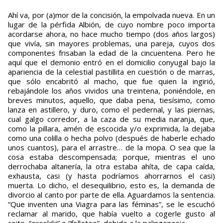
Ahí va, por (a)mor de la concisión, la empolvada nueva. En un
lugar de la pérfida Albión, de cuyo nombre poco importa
acordarse ahora, no hace mucho tiempo (dos años largos)
que vivía, sin mayores problemas, una pareja, cuyos dos
componentes frisaban la edad de la cincuentena. Pero he
aquí que el demonio entró en el domicilio conyugal bajo la
apariencia de la celestial pastillita en cuestión o de marras,
que sólo encabritó al macho, que fue quien la ingirió,
rebajándole los años vividos una treintena, poniéndole, en
breves minutos, aquello, que daba pena, tiesísimo, como
lanza en astillero, y duro, como el pedernal, y las piernas,
cual galgo corredor, a la caza de su media naranja, que,
como la pillara, amén de escocida y/o exprimida, la dejaba
como una colilla o hecha polvo (después de haberle echado
unos cuantos), para el arrastre… de la mopa. O sea que la
cosa estaba descompensada; porque, mientras el uno
derrochaba altanería, la otra estaba ahíta, de capa caída,
exhausta, casi (y hasta podríamos ahorrarnos el casi)
muerta. Lo dicho, el desequilibrio, esto es, la demanda de
divorcio al canto por parte de ella. Aguardamos la sentencia.
“Que inventen una Viagra para las féminas”, se le escuchó
reclamar al marido, que había vuelto a cogerle gusto al