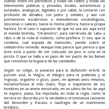
cuando todos los periódicos y todas las radios y todas las
televisiones públicas y privadas, locales, autonómicas y
estatales, analógicas, digitales o por cable, la contaron con
profusión de detalles, con pelos y señales, y aun con
pormenores escabrosos o menudencias escatológicas,
obscenas o salaces, hasta la misma plétora, hasta la propia
hartura. En el caso o supuesto de que no sea así, aquí está
el menda lerenda, “Otramotro”, para narrársela de cabo a
rabo o de la roda al codaste, como prefiera. O sea, que la
condena, cual espada de Damocles, pende sobre el
celebérrimo remedio. Aunque más parece que perece o que
éste está a punto de ser colocado sin pico ni cota en la
picota. O que se halla a un paso de ser pasto de las llamas
que consumen la hoguera de las vanidades.
Según se colige, la panacea para la disfunción eréctil, la
porción azul, la Viagra, el milagro para la jodienda y el
regocijo, orgasmo o gozo, pues, en apenas unos minutos,
metamorfosea al más chato, flojo e inapetente de los
hombres en un ariete enristrado, en un sátiro de los de aquí
te espero, Juana, fue imputada, en toda la regla, como la
tercera en discordia y/o la verdadera circunstancia causante
del desorden y fracaso o naufragio de un matrimonio
británico.