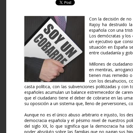
Con la decisión de no 
Rajoy ha destruido la
española con una trist
Los demócratas y los 
un ejecutivo que consi
situación en España se
entre ciudadanía y gobi
Millones de ciudadano
en mentiras, arroganci
tienen mas remedio o 
con los desahucios, co
casta política, con las subvenciones politizadas y con 
españoles acumulan un balance estremecedor de carencias
que el ciudadano tiene el deber de cobrarse en las ur
su oposición a un sistema que, lleno de perversiones, co
Aunque no es el único abuso arbitrario e injusto, los de
democracia española y el pésimo nivel de nuestros polít
del siglo XX, lo que significa que la democracia ha si
poder absoluto sobre las familias que no pagan sus hi