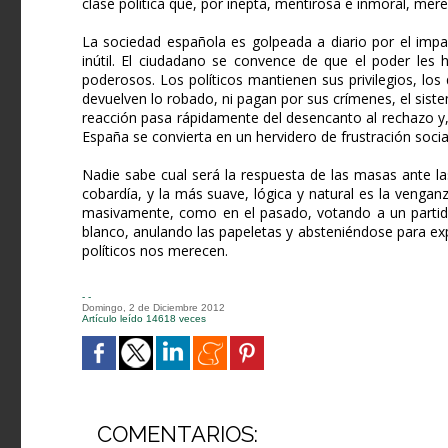
clase política que, por inepta, mentirosa e inmoral, mere
La sociedad española es golpeada a diario por el impac
inútil. El ciudadano se convence de que el poder les 
poderosos. Los políticos mantienen sus privilegios, lo
devuelven lo robado, ni pagan por sus crímenes, el siste
reacción pasa rápidamente del desencanto al rechazo y,
España se convierta en un hervidero de frustración socia
Nadie sabe cual será la respuesta de las masas ante la
cobardía, y la más suave, lógica y natural es la venga
masivamente, como en el pasado, votando a un partido
blanco, anulando las papeletas y absteniéndose para exp
políticos nos merecen.
- -
Domingo, 2 de Diciembre 2012
Artículo leído 14618 veces
COMENTARIOS: