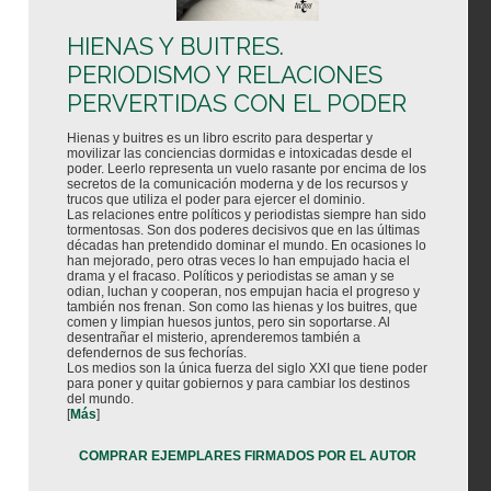
HIENAS Y BUITRES.
PERIODISMO Y RELACIONES
PERVERTIDAS CON EL PODER
Hienas y buitres es un libro escrito para despertar y
movilizar las conciencias dormidas e intoxicadas desde el
poder. Leerlo representa un vuelo rasante por encima de los
secretos de la comunicación moderna y de los recursos y
trucos que utiliza el poder para ejercer el dominio.
Las relaciones entre políticos y periodistas siempre han sido
tormentosas. Son dos poderes decisivos que en las últimas
décadas han pretendido dominar el mundo. En ocasiones lo
han mejorado, pero otras veces lo han empujado hacia el
drama y el fracaso. Políticos y periodistas se aman y se
odian, luchan y cooperan, nos empujan hacia el progreso y
también nos frenan. Son como las hienas y los buitres, que
comen y limpian huesos juntos, pero sin soportarse. Al
desentrañar el misterio, aprenderemos también a
defendernos de sus fechorías.
Los medios son la única fuerza del siglo XXI que tiene poder
para poner y quitar gobiernos y para cambiar los destinos
del mundo.
[
Más
]
COMPRAR EJEMPLARES FIRMADOS POR EL AUTOR