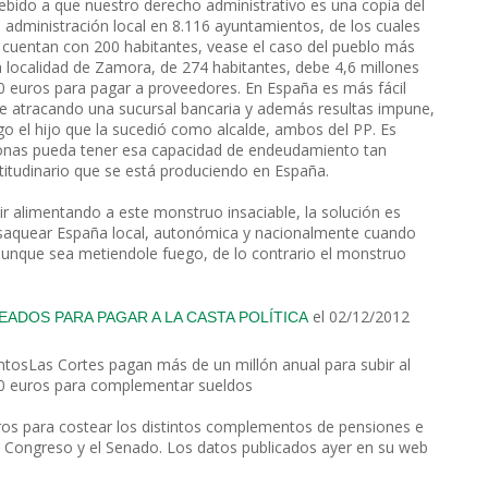
ebido a que nuestro derecho administrativo es una copia del
administración local en 8.116 ayuntamientos, de los cuales
 cuentan con 200 habitantes, vease el caso del pueblo más
localidad de Zamora, de 274 habitantes, debe 4,6 millones
0 euros para pagar a proveedores. En España es más fácil
ue atracando una sucursal bancaria y además resultas impune,
go el hijo que la sucedió como alcalde, ambos del PP. Es
onas pueda tener esa capacidad de endeudamiento tan
ultitudinario que se está produciendo en España.
ir alimentando a este monstruo insaciable, la solución es
es saquear España local, autonómica y nacionalmente cuando
unque sea metiendole fuego, de lo contrario el monstruo
el 02/12/2012
ADOS PARA PAGAR A LA CASTA POLÍTICA
tosLas Cortes pagan más de un millón anual para subir al
00 euros para complementar sueldos
ros para costear los distintos complementos de pensiones e
l Congreso y el Senado. Los datos publicados ayer en su web