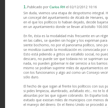
1.
Publicado por
el 02/12/2012 10:16
Carlos RH
Sin duda, vivimos una etapa de despotismo integral. H
un concejal del ayuntamiento de Alcalá de Henares, q
en el que los políticos lo habian dejado, decide bajar
en un ayuntamiento donde se llevan al bolsillo 100.00
En fin, ésta es la modalidad más frecuente en un rég
en las calles, se queden sin hogar y los expriman pa
siente bochorno, no por el panorama político, sino p
se moviliza cuando la movilización es convocada por 
Esto está pidiendo a gritos un estallido social, no p
descaro, no puede ser que todavia no se supriman s
nada, no pueden gobernar ni dar servicio a los barrio
mismo se podrían suprimir miles de ayuntamientos en
con los funcionarios y algo así como un Consejo veci
sólo duro.
El hecho de que sigan al frente los políticos con sus 
si pides limpieza, alumbrado, asfaltado etc... no te l
absurdas por las que siguen cobrando. En España toda
evitado que existan miles de municipios con menos de
el manejo del dinero. En el Reino Unido se procedió 