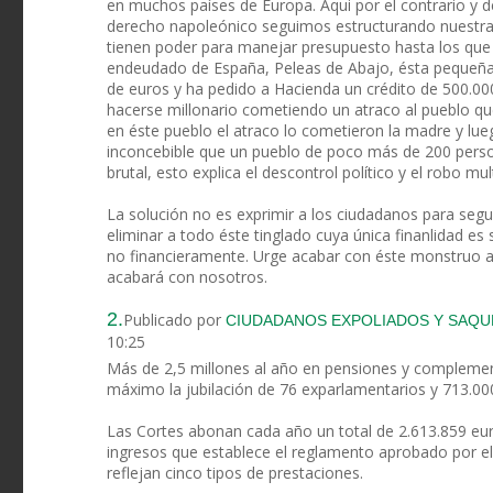
en muchos países de Europa. Aqui por el contrario y d
derecho napoleónico seguimos estructurando nuestra 
tienen poder para manejar presupuesto hasta los que
endeudado de España, Peleas de Abajo, ésta pequeña 
de euros y ha pedido a Hacienda un crédito de 500.00
hacerse millonario cometiendo un atraco al pueblo q
en éste pueblo el atraco lo cometieron la madre y lue
inconcebible que un pueblo de poco más de 200 pers
brutal, esto explica el descontrol político y el robo m
La solución no es exprimir a los ciudadanos para segu
eliminar a todo éste tinglado cuya única finanlidad 
no financieramente. Urge acabar con éste monstruo a
acabará con nosotros.
2.
Publicado por
CIUDADANOS EXPOLIADOS Y SAQUE
10:25
Más de 2,5 millones al año en pensiones y complemen
máximo la jubilación de 76 exparlamentarios y 713.0
Las Cortes abonan cada año un total de 2.613.859 eu
ingresos que establece el reglamento aprobado por e
reflejan cinco tipos de prestaciones.