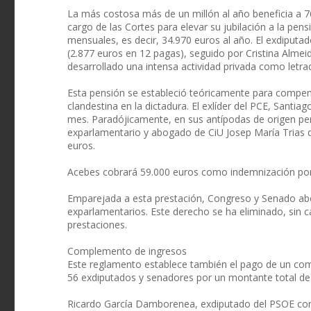
La más costosa más de un millón al año beneficia a 
cargo de las Cortes para elevar su jubilación a la pen
mensuales, es decir, 34.970 euros al año. El exdiputa
(2.877 euros en 12 pagas), seguido por Cristina Almei
desarrollado una intensa actividad privada como letra
Esta pensión se estableció teóricamente para compens
clandestina en la dictadura. El exlíder del PCE, Santia
mes. Paradójicamente, en sus antípodas de origen pe
exparlamentario y abogado de CiU Josep María Trias d
euros.
Acebes cobrará 59.000 euros como indemnización por
Emparejada a esta prestación, Congreso y Senado abo
exparlamentarios. Este derecho se ha eliminado, sin c
prestaciones.
Complemento de ingresos
Este reglamento establece también el pago de un co
56 exdiputados y senadores por un montante total de
Ricardo García Damborenea, exdiputado del PSOE cond