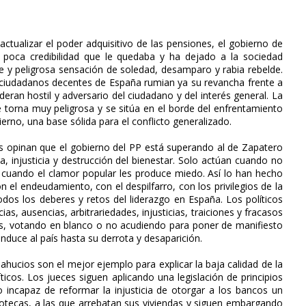
actualizar el poder adquisitivo de las pensiones, el gobierno de
 poca credibilidad que le quedaba y ha dejado a la sociedad
e y peligrosa sensación de soledad, desamparo y rabia rebelde.
ciudadanos decentes de España rumian ya su revancha frente a
deran hostil y adversario del ciudadano y del interés general. La
 torna muy peligrosa y se sitúa en el borde del enfrentamiento
erno, una base sólida para el conflicto generalizado.
s opinan que el gobierno del PP está superando al de Zapatero
a, injusticia y destrucción del bienestar. Solo actúan cuando no
cuando el clamor popular les produce miedo. Así lo han hecho
n el endeudamiento, con el despilfarro, con los privilegios de la
todos los deberes y retos del liderazgo en España. Los políticos
, ausencias, arbitrariedades, injusticias, traiciones y fracasos
nas, votando en blanco o no acudiendo para poner de manifiesto
nduce al país hasta su derrota y desaparición.
sahucios son el mejor ejemplo para explicar la baja calidad de la
icos. Los jueces siguen aplicando una legislación de principios
do incapaz de reformar la injusticia de otorgar a los bancos un
potecas, a las que arrebatan sus viviendas y siguen embargando