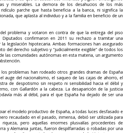
uidas y miserables. La demora de los desahucios de los más
idículo parche que hasta beneficia a la banca, ni significa la
onada, que aplasta al individuo y a la familia en beneficio de un
 del problema y votaron en contra de que la entrega del piso
os Diputados confirmaron en 2011 su rechazo a tramitar una
 la legislación hipotecaria. Ambas formaciones han asegurado
to del derecho subjetivo y “judicialmente exigible” de todos los
s de las comunidades autónomas en esta materia, un argumento
abstención.
 a los problemas han rodeado otros grandes dramas de España
el auge del nacionalismo, el saqueo de las cajas de ahorro, el
tra de despotismo sin respeto ni sensibilidad hacia el débil y
erno, con Gallardón a la cabeza. La desaparición de la justicia
todavía más al débil, para el que España ha dejado de ser una
ambiar el modelo productivo de España, a todas luces desfasado e
nero recaudado en el pasado, inmensa, debió ser utilizada para
a riqueza, pero aquellas enormes plusvalías procedentes de
erra y Alemania juntas, fueron despilfarradas o robadas por una