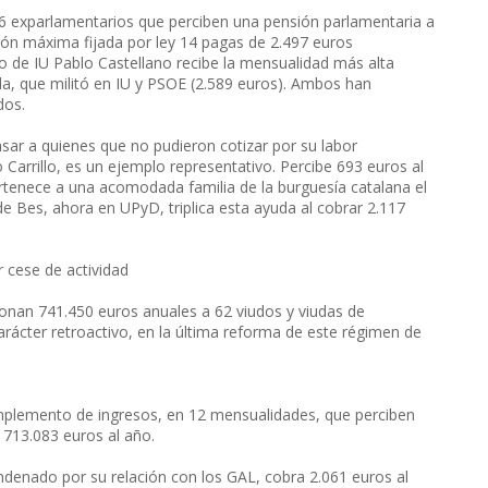
76 exparlamentarios que perciben una pensión parlamentaria a
sión máxima fijada por ley 14 pagas de 2.497 euros
do de IU Pablo Castellano recibe la mensualidad más alta
da, que militó en IU y PSOE (2.589 euros). Ambos han
dos.
ar a quienes que no pudieron cotizar por su labor
go Carrillo, es un ejemplo representativo. Percibe 693 euros al
rtenece a una acomodada familia de la burguesía catalana el
e Bes, ahora en UPyD, triplica esta ayuda al cobrar 2.117
 cese de actividad
nan 741.450 euros anuales a 62 viudos y viudas de
arácter retroactivo, en la última reforma de este régimen de
mplemento de ingresos, en 12 mensualidades, que perciben
 713.083 euros al año.
enado por su relación con los GAL, cobra 2.061 euros al