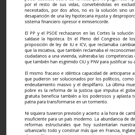
por el resto de sus vidas, convirtiéndolas en excl
necesitados, por dos años, no es la solución sino un r
desaparición de una ley hipotecaria injusta y desproporci
sistema financiero opresor e inmisericorde.
El PP y el PSOE rechazaron en las Cortes la solución
saldase la hipoteca. En el Pleno del Congreso de l
proposición de ley de IU e ICV, que reclamaba cambiar
que la iniciativa, que también reclamaba el reconocimien
ciudadanos a una vivienda, vulneraba las competencia
que también han esgrimido CiU y PNV para justificar su 
El mismo fracaso e idéntica capacidad de anticiparse
que pudieron ser solucionados por los políticos, como 
endeudamiento masivo y el despilfarro. La última mues
pobre es la reforma de la Justicia que impulsa el gobi
gratuita beneficia también a los poderosos y aplasta 
patria para transformarse en un tormento.
Ni siquiera tuvieron previsión y acierto a la hora de c
insuficiente para un país moderno. La abundancia de di
reformas estructurales que hoy sustentarían nuestr
urbanizarlo todo y construir más que en Francia, Inglat