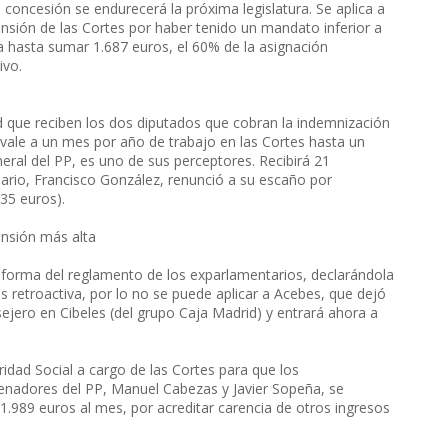
concesión se endurecerá la próxima legislatura. Se aplica a
sión de las Cortes por haber tenido un mandato inferior a
a hasta sumar 1.687 euros, el 60% de la asignación
ivo.
d que reciben los dos diputados que cobran la indemnización
uivale a un mes por año de trabajo en las Cortes hasta un
ral del PP, es uno de sus perceptores. Recibirá 21
ciario, Francisco González, renunció a su escaño por
35 euros).
ensión más alta
reforma del reglamento de los exparlamentarios, declarándola
s retroactiva, por lo no se puede aplicar a Acebes, que dejó
ejero en Cibeles (del grupo Caja Madrid) y entrará ahora a
idad Social a cargo de las Cortes para que los
enadores del PP, Manuel Cabezas y Javier Sopeña, se
 1.989 euros al mes, por acreditar carencia de otros ingresos