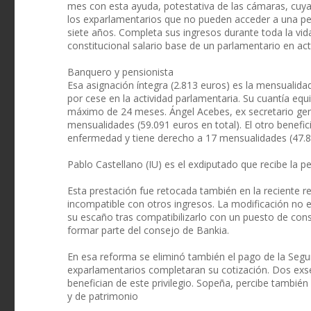
mes con esta ayuda, potestativa de las cámaras, cuya 
los exparlamentarios que no pueden acceder a una pen
siete años. Completa sus ingresos durante toda la vid
constitucional salario base de un parlamentario en act
Banquero y pensionista
Esa asignación íntegra (2.813 euros) es la mensualida
por cese en la actividad parlamentaria. Su cuantía eq
máximo de 24 meses. Ángel Acebes, ex secretario gene
mensualidades (59.091 euros en total). El otro benefi
enfermedad y tiene derecho a 17 mensualidades (47.8
Pablo Castellano (IU) es el exdiputado que recibe la p
Esta prestación fue retocada también en la reciente 
incompatible con otros ingresos. La modificación no e
su escaño tras compatibilizarlo con un puesto de cons
formar parte del consejo de Bankia.
En esa reforma se eliminó también el pago de la Segur
exparlamentarios completaran su cotización. Dos exs
benefician de este privilegio. Sopeña, percibe también
y de patrimonio