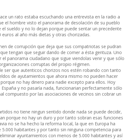
ace un rato estaba escuchando una entrevista en la radio a
ue el hombre visto el panorama de desolación de su pueblo
se el sueldo y no lo dejan porque puede sentar un precedente
0 euros al año más dietas y otras chorizadas.
imen de corrupción que deja que sus compatriotas se pudran
ra que tengan que seguir dando de comer a ésta gentuza. Uno
or el panorama ciudadano que sigue viendolas venir y que sólo
organizaciones corruptas del propio régimen.
uede ser que autenticos chorizos nos estén robando con tanto
ueldos de ayutamientos que ahora mismo no pueden hacer
s porque no hay dinero para nadie excepto para ellos. Hoy
 España y no pasaría nada, funcionarian perfectamente sólo
nal compuesto por las asociaciones de vecinos sin cobrar un
partidos no tiene ningun sentido donde nada se puede decidir,
o dan porque no hay un duro y por tanto sobran esas funciones
via no se ha hecho la reforma local, la que en Europa ha
 5.000 habitantes y por tanto sin ninguna competencia para
a eliminar ayuntamientos con menos de 5.000 habitantes y así