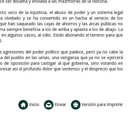
ce ser disuelta y enviada a las mazmorras de la Historia.
to seco de la injusticia, el abuso de poder y un sistema legal
ha olvidado y se ha convertido en un hacha al servicio de los
s que han saqueado las cajas de ahorros y las arcas públicas no
ma siempre beneficia a los de arriba y aplasta a los de abajo. La
 en algunos casos, al odio. Están abonando el terreno para que
l.
s agresiones del poder político que padece, pero ya no cabe la
nza del pueblo en las urnas, una venganza que ya no se ejercerá
 de oposición para castigar al que gobierna, sino votando en
resar así el profundo dolor que sentimos y el desprecio que los
Inicio
Enviar
Versión para Imprimir