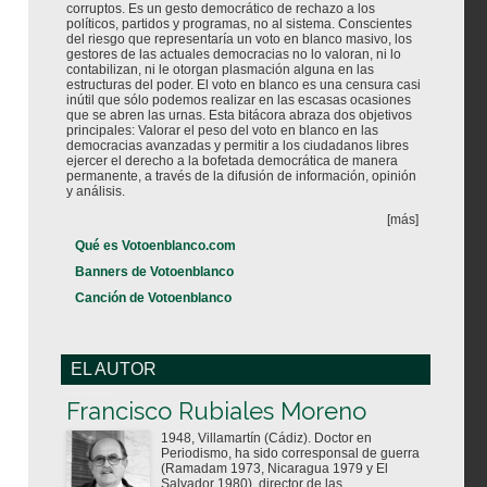
corruptos. Es un gesto democrático de rechazo a los
políticos, partidos y programas, no al sistema. Conscientes
del riesgo que representaría un voto en blanco masivo, los
gestores de las actuales democracias no lo valoran, ni lo
contabilizan, ni le otorgan plasmación alguna en las
estructuras del poder. El voto en blanco es una censura casi
inútil que sólo podemos realizar en las escasas ocasiones
que se abren las urnas. Esta bitácora abraza dos objetivos
principales: Valorar el peso del voto en blanco en las
democracias avanzadas y permitir a los ciudadanos libres
ejercer el derecho a la bofetada democrática de manera
permanente, a través de la difusión de información, opinión
y análisis.
[más]
Qué es Votoenblanco.com
Banners de Votoenblanco
Canción de Votoenblanco
EL AUTOR
Votoenblanco.com
Francisco Rubiales Moreno
1948, Villamartín (Cádiz). Doctor en
Periodismo, ha sido corresponsal de guerra
(Ramadam 1973, Nicaragua 1979 y El
Salvador 1980), director de las