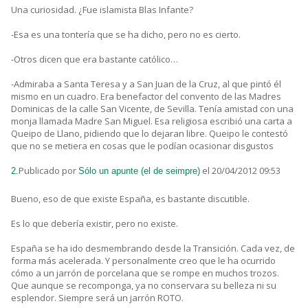
Una curiosidad. ¿Fue islamista Blas Infante?
-Esa es una tontería que se ha dicho, pero no es cierto.
-Otros dicen que era bastante católico…
-Admiraba a Santa Teresa y a San Juan de la Cruz, al que pintó él
mismo en un cuadro. Era benefactor del convento de las Madres
Dominicas de la calle San Vicente, de Sevilla. Tenía amistad con una
monja llamada Madre San Miguel. Esa religiosa escribió una carta a
Queipo de Llano, pidiendo que lo dejaran libre. Queipo le contestó
que no se metiera en cosas que le podían ocasionar disgustos
Publicado por
el 20/04/2012 09:53
2.
Sólo un apunte (el de seimpre)
Bueno, eso de que existe España, es bastante discutible.
Es lo que debería existir, pero no existe.
España se ha ido desmembrando desde la Transición. Cada vez, de
forma más acelerada. Y personalmente creo que le ha ocurrido
cómo a un jarrón de porcelana que se rompe en muchos trozos.
Que aunque se recomponga, ya no conservara su belleza ni su
esplendor. Siempre será un jarrón ROTO.