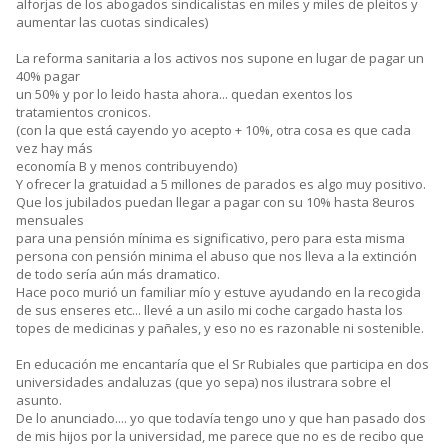
alforjas de los abogados sindicalistas en miles y miles de pleitos y
aumentar las cuotas sindicales)
La reforma sanitaria a los activos nos supone en lugar de pagar un
40% pagar
un 50% y por lo leido hasta ahora... quedan exentos los
tratamientos cronicos.
(con la que está cayendo yo acepto + 10%, otra cosa es que cada
vez hay más
economía B y menos contribuyendo)
Y ofrecer la gratuidad a 5 millones de parados es algo muy positivo.
Que los jubilados puedan llegar a pagar con su 10% hasta 8euros
mensuales
para una pensión mínima es significativo, pero para esta misma
persona con pensión minima el abuso que nos lleva a la extinción
de todo sería aún más dramatico.
Hace poco murió un familiar mío y estuve ayudando en la recogida
de sus enseres etc... llevé a un asilo mi coche cargado hasta los
topes de medicinas y pañales, y eso no es razonable ni sostenible.
En educación me encantaría que el Sr Rubiales que participa en dos
universidades andaluzas (que yo sepa) nos ilustrara sobre el
asunto.
De lo anunciado.... yo que todavía tengo uno y que han pasado dos
de mis hijos por la universidad, me parece que no es de recibo que