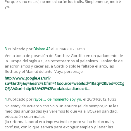
Porque si no es así, no me echarán los trolls. Simplemente, me iré
yo.
Publicado por
el 20/04/2012 09:58
3.
Dislate 42
Ver la toma de posesión de Sanchez Gordillo en un parlamento de
la Europa del siglo XXI, es retrotraernos al paleolitico. Hablando de
anacronismos y cacerias, a Gordillo solo le faltaba el arco, las
flechas y el Mamut delante. Vaya personaje.
http://www.google.es/url?
sa=t&rct=j&q=&esrc=s&frm=1&source=web&cd=1&sqi=2&ved=0CCg
QFjAA&url=http%3A%2F%2Fandalucia.diariocrit...
Publicado por
el 20/04/2012 10:33
4.
rayos... de momento soy yo.
No estoy de acuerdo con Solo un apunte (el de siempre) que las
medidas anunciadas (ya veremos lo que va al BOE) en sanidad,
educación sean malas.
(la reforma laboral era imprescindible pero se ha hecho mal y
confusa, con lo que servirá para extinguir empleo y llenar las