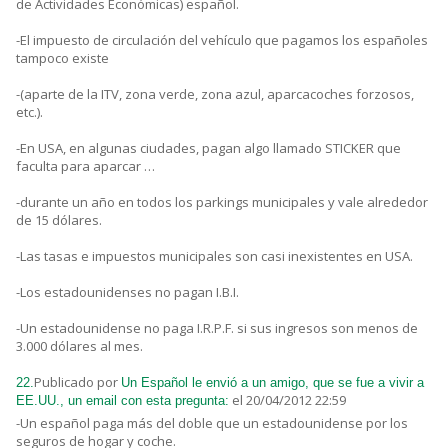
de Actividades Económicas) español.
-El impuesto de circulación del vehículo que pagamos los españoles
tampoco existe
-(aparte de la ITV, zona verde, zona azul, aparcacoches forzosos,
etc.).
-En USA, en algunas ciudades, pagan algo llamado STICKER que
faculta para aparcar …
-durante un año en todos los parkings municipales y vale alrededor
de 15 dólares.
-Las tasas e impuestos municipales son casi inexistentes en USA.
-Los estadounidenses no pagan I.B.I.
-Un estadounidense no paga I.R.P.F. si sus ingresos son menos de
3.000 dólares al mes.
Publicado por
22.
Un Español le envió a un amigo, que se fue a vivir a
el 20/04/2012 22:59
EE.UU., un email con esta pregunta:
-Un español paga más del doble que un estadounidense por los
seguros de hogar y coche.