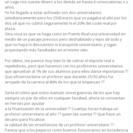
un vago nos cueste dinero a los demás en hasta 6 convocatorias o x
años.
Yo he llegado a estar asfixiado con dos universitarios
simultaneamente pero los 2500 euros que yo pagaba al año por los
dos sé que no cubría seguramente ni el 20% del coste real por
plaza.
Otra cosa es que se haga como en Puerto Real una universidad en
medio de un paisaje precioso pero deshabitado y lejos de todo y
que no haya ni descuentos ni transporte universitario, y sigan
proyectando más facultades en el mismo sitio .
Por último, me parece muy bien lo de cobrar el importe real a
repetidores, pero que hacemos con los profesores universitarios
que aprueban al 1% de sus alumnos para ellos darse importancia ??
Que eficiencia tiene un profesor que durante 25/30 años ha
arrojado de la carrera al 80% de los que la empiezan ??
Sería el colmo que estos mamuts sinverguenzas de los que hay
siempre un par de ellos en cualquier facultad, ahora se conviertan
en heroes por ayudar
a la financiación de la universidad ?? Cuantas horas trabaja un
profesor universitario al año ?? quien las cuenta ?? Que hace un
decano para fiscalizar
la calidad de las enseñanzas de un profesor universitario ??
Parece que a los peperos como buenos funcionarios en excedencia