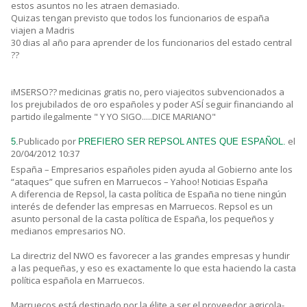
estos asuntos no les atraen demasiado.
Quizas tengan previsto que todos los funcionarios de españa
viajen a Madris
30 dias al año para aprender de los funcionarios del estado central
??
iMSERSO?? medicinas gratis no, pero viajecitos subvencionados a
los prejubilados de oro españoles y poder ASÍ seguir financiando al
partido ilegalmente " Y YO SIGO.....DICE MARIANO"
Publicado por
el
5.
PREFIERO SER REPSOL ANTES QUE ESPAÑOL.
20/04/2012 10:37
España – Empresarios españoles piden ayuda al Gobierno ante los
“ataques” que sufren en Marruecos – Yahoo! Noticias España
A diferencia de Repsol, la casta política de España no tiene ningún
interés de defender las empresas en Marruecos. Repsol es un
asunto personal de la casta política de España, los pequeños y
medianos empresarios NO.
La directriz del NWO es favorecer a las grandes empresas y hundir
a las pequeñas, y eso es exactamente lo que esta haciendo la casta
política española en Marruecos.
Marruecos está destinado por la élite a ser el proveedor agricola-