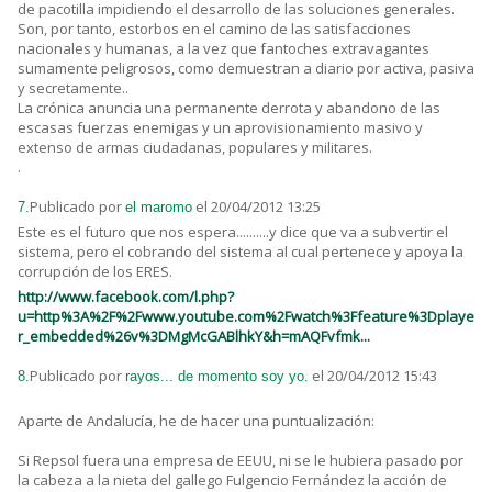
de pacotilla impidiendo el desarrollo de las soluciones generales.
Son, por tanto, estorbos en el camino de las satisfacciones
nacionales y humanas, a la vez que fantoches extravagantes
sumamente peligrosos, como demuestran a diario por activa, pasiva
y secretamente..
La crónica anuncia una permanente derrota y abandono de las
escasas fuerzas enemigas y un aprovisionamiento masivo y
extenso de armas ciudadanas, populares y militares.
.
Publicado por
el 20/04/2012 13:25
7.
el maromo
Este es el futuro que nos espera..........y dice que va a subvertir el
sistema, pero el cobrando del sistema al cual pertenece y apoya la
corrupción de los ERES.
http://www.facebook.com/l.php?
u=http%3A%2F%2Fwww.youtube.com%2Fwatch%3Ffeature%3Dplaye
r_embedded%26v%3DMgMcGABlhkY&h=mAQFvfmk...
Publicado por
el 20/04/2012 15:43
8.
rayos... de momento soy yo.
Aparte de Andalucía, he de hacer una puntualización:
Si Repsol fuera una empresa de EEUU, ni se le hubiera pasado por
la cabeza a la nieta del gallego Fulgencio Fernández la acción de