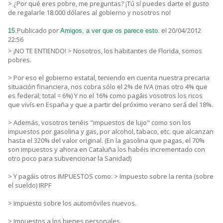
> ¿Por qué eres pobre, me preguntas? ¡Tú sí puedes darte el gusto
de regalarle 18.000 dólares al gobierno y nosotros no!
Publicado por
el 20/04/2012
15.
Amigos, a ver que os parece esto.
22:56
> ¡NO TE ENTIENDO! > Nosotros, los habitantes de Florida, somos
pobres.
> Por eso el gobierno estatal, teniendo en cuenta nuestra precaria
situación financiera, nos cobra sólo el 2% de IVA (mas otro 4% que
es federal; total = 6%) Y no el 16% como pagáis vosotros los ricos
que vivís en España y que a partir del próximo verano será del 18%.
> Además, vosotros tenéis "impuestos de lujo" como son los
impuestos por gasolina y gas, por alcohol, tabaco, etc. que alcanzan
hasta el 320% del valor original. (En la gasolina que pagas, el 70%
son impuestos y ahora en Cataluña los habéis incrementado con
otro poco para subvencionar la Sanidad)
> Y pagáis otros IMPUESTOS como: > Impuesto sobre la renta (sobre
el sueldo) IRPF
> Impuesto sobre los automóviles nuevos.
> Impuestos a los bienes personales.