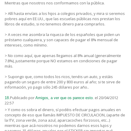
Mientras que nosotros nos conformamos con la pública.
> Allí hasta envíais a los hijos a colegios privados, y mira si seremos
pobres aquí en EE.UU., que las escuelas públicas nos prestan los
libros de estudio, si no tenemos dinero para comprarlos.
> A veces me asombra la riqueza de los españoles que piden un
préstamo cualquiera, y son capaces de pagar el 8% mensual de
intereses, como mínimo.
> No como aquí, que apenas llegamos al 8% anual (generalmente
7.8%), justamente porque NO estamos en condiciones de pagar
más.
> Supongo que, como todos los ricos, tenéis un auto, y estáis
pagando un seguro de entre 200 y 800 euros al año; si te sirve de
información, yo pago sólo 245 dólares por año..
Publicado por
el 20/04/2012
18.
Amigos, a ver que os parece esto.
22:57
> Y como os sobra el dinero, sí podéis efectuar pagos anuales en
concepto de eso que llamáis IMPUESTO DE CIRCULACION, (aparte de
la ITV, zona verde, zona azul, aparcacoches forzosos, etc...)
mientras que acá nosotros no podemos darnos esos lujos y
pagamos 15 dólares anuales por el STICKER sin importar qué