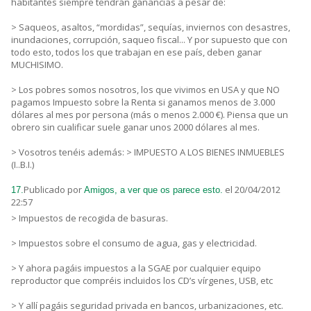
habitantes siempre tendrán ganancias a pesar de:
> Saqueos, asaltos, “mordidas”, sequías, inviernos con desastres,
inundaciones, corrupción, saqueo fiscal... Y por supuesto que con
todo esto, todos los que trabajan en ese país, deben ganar
MUCHISIMO.
> Los pobres somos nosotros, los que vivimos en USA y que NO
pagamos Impuesto sobre la Renta si ganamos menos de 3.000
dólares al mes por persona (más o menos 2.000 €). Piensa que un
obrero sin cualificar suele ganar unos 2000 dólares al mes.
> Vosotros tenéis además: > IMPUESTO A LOS BIENES INMUEBLES
(I..B.I.)
Publicado por
el 20/04/2012
17.
Amigos, a ver que os parece esto.
22:57
> Impuestos de recogida de basuras.
> Impuestos sobre el consumo de agua, gas y electricidad.
> Y ahora pagáis impuestos a la SGAE por cualquier equipo
reproductor que compréis incluidos los CD’s vírgenes, USB, etc
> Y allí pagáis seguridad privada en bancos, urbanizaciones, etc.