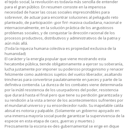
el tejido social, la revolución es todavía más sencilla de entender
para el gran público. En resumen consiste en la imperiosa
necesidad de hacer las cosas sociales imprescindibles para
sobrevivir, de actuar para encontrar soluciones al peliagudo reto
planteado, de participación -¡por fin!- masiva ciudadana, nacional e
internacionalmente, en la solución práctica de los angustiosos
problemas sociales, y de conquistar la dirección racional de los
procesos productivos, distributivos y administrativos de la patria y
aún más allá.
(Toda la riqueza humana colectiva es propiedad exclusiva de la
humanidad)
El carácter y la energía popular que viene mostrando esta
hecatombe pública, tiende obligatoriamente a ejercer su soberanía,
lucha justamente por imponer su poderoso protagonismo y renacer
felizmente como auténticos sujetos del vuelco liberador, asaltando
trincheras para convertirse paulatinamente en jueces y parte de la
definitiva contienda. La dureza de los combates viene determinada
por la inútil resistencia de los usurpadores del poder, resistencia
que durará hasta el final pero que tiene su perdición garantizada y
su rendición a la vista a tenor de los acontecimientos sufrientes por
el mundanal universo y su ensordecedor ruido. Su inapelable caída
abisal es notoria y palpable. (Solamente un gobierno apoyado en
una inmensa mayoría social puede garantizar la supervivencia de la
especie en esta etapa de caos, guerras y muertes.)
Precisamente la escoria ex-des-gubernamental se erige en dique