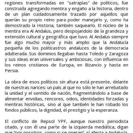
regiones transformadas en "satrapías" de políticos, fue
construida agregando mentira y engaño a la historia, dentro
de un plan cuidadosamente trazado por aquellos que
querían su propio reino para poder manejarlo y, como ha
demostrado la Historia, también saquearlo. El núcleo de la
mentira era Al Andalus, pero despojandolo de la grandeza y
extensión cultural y geográfica que tuvo. Al Andalus siempre
fue algo mucho mayor y más amplio que la Andalucía
pequeña de los politicastros andaluces de la democracia
adulterada. Sus dominios llegaban hasta Toledo y Zaragoza
y sus ideas eran universales y ambiciosas, con influencia en
los reinos cristianos de Europa, en Bizancio y hasta en
Persia.
La obra de esos políticos sin altura está presente, delante
de nuestras narices: un país al que no sólo le han arrebatado
la unidad y el sentido de nación, fragmentándolo a base de
alimentar envidias, rencores, odios, identidades forzadas y
mentiras históricas, sino al que también le han robado los
fondos públicos, la dignidad, el prestigio y la esperanza.
El conflicto de Repsol YPF, aunque nuestro periodista
citado, y con él una parte de la izquierda mediática, digan
que “por nosotros, como si se operan”, sí afecta a Andalucía,