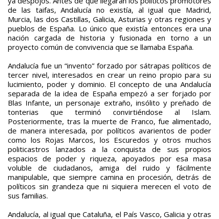
ya despojos. Antes de que llegaran los políticos promotores
de las taifas, Andalucía no existía, al igual que Madrid,
Murcia, las dos Castillas, Galicia, Asturias y otras regiones y
pueblos de España. Lo único que existía entonces era una
nación cargada de historia y fusionada en torno a un
proyecto común de convivencia que se llamaba España.
Andalucía fue un “invento” forzado por sátrapas políticos de
tercer nivel, interesados en crear un reino propio para su
lucimiento, poder y dominio. El concepto de una Andalucía
separada de la idea de España empezó a ser forjado por
Blas Infante, un personaje extraño, insólito y preñado de
tonterias que terminó convirtiéndose al Islam.
Posteriormente, tras la muerte de Franco, fue alimentado,
de manera interesada, por políticos avarientos de poder
como los Rojas Marcos, los Escuredos y otros muchos
politicastros lanzados a la conquista de sus propios
espacios de poder y riqueza, apoyados por esa masa
voluble de ciudadanos, amiga del ruido y fácilmente
manipulable, que siempre camina en procesión, detrás de
políticos sin grandeza que ni siquiera merecen el voto de
sus familias.
Andalucía, al igual que Cataluña, el País Vasco, Galicia y otras