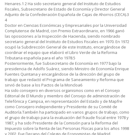
Henares.1 2 Ha sido secretario general del Instituto de Estudios
Fiscales, Subsecretario de Estado de Economía y Director General
Adjunto de la Confederación Española de Cajas de Ahorros (CECA).3
4
Doctor en Ciencias Económicas y Empresariales por la Universidad
Complutense de Madrid, con Premio Extraordinario, en 1966 ganó
las oposiciones a la Inspección de Hacienda, siendo nombrado
secretario general del Instituto de Estudios Fiscales en 1970. En 1972
ocupó la Subdirección General de este Instituto, encargándose de
coordinar el equipo que elaboró el Libro Verde de la Reforma
Tributaria española para el año 1978.5
Posteriormente, fue Subsecretario de Economía en 1977 bajo la
presidencia de Adolfo Suárez, siendo Ministro de Economía Enrique
Fuentes Quintana y encargándose de la dirección del grupo de
trabajo que redactó el Programa de Saneamiento y Reforma que
sirvió de base a los Pactos de la Moncloa6
Ha sido consejero en diversos organismos como en el Consejo
Editorial de El Mundo y miembro del Consejo de administración de
Telefónica y Campsa, en representación del Estado y de Mapfre
como Consejero independiente y Presidente de su Comité de
Auditoría.También ha participado en varios grupos de trabajo, como
el grupo de trabajo para la evaluación del fraude fiscal entre 1978 y
1987, y ha sido Presidente de la Comisión para la Reforma del
Impuesto sobre la Renta de las Personas Físicas para los años 1998
y 2002. Fue Decano del Colegio de Economistas de Madrid