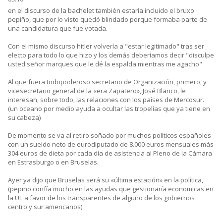
en el discurso de la bachelet también estaría incluido el bruxo
pepiño, que por lo visto quedó blindado porque formaba parte de
una candidatura que fue votada.
Con el mismo discurso hitler volvería a "estar legitimado" tras ser
electo para todo lo que hizo y los demás deberíamos decir "disculpe
usted señor marques que le dé la espalda mientras me agacho"
Al que fuera todopoderoso secretario de Organización, primero, y
vicesecretario general de la «era Zapatero», José Blanco, le
interesan, sobre todo, las relaciones con los países de Mercosur.
(un oceano por medio ayuda a ocultar las tropelías que ya tiene en
su cabeza)
De momento se va al retiro soñado por muchos políticos españoles
con un sueldo neto de eurodiputado de 8.000 euros mensuales más
304 euros de dieta por cada día de asistencia al Pleno de la Cámara
en Estrasburgo o en Bruselas.
Ayer ya dijo que Bruselas será su «última estación» en la política,
(pepiño confía mucho en las ayudas que gestionaría economicas en
la UE a favor de los transparentes de alguno de los gobiernos
centro y sur americanos)