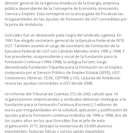
director general de la Agencia Andaluza de la Energía, empresa
pública dependiente de la Consejería de Economía, Innovación,
Ciencia y Empleo. Esta consejería es la encargada de fiscalizar las
irregularidades en las ayudas de formación de UGT concedidas por
la Junta de Andalucía.
González fue un destacado pata negra del sindicato ugetista. En
1991 fue elegido secretario general de la Ejecutiva Federal de FETE
UGT. También asumió el cargo de secretario de Formación de la
Ejecutiva Federal de UGT con Cándido Méndez entre 1995 y 1998. Y
fue presidente, vicepresidente y vocal de la Fundación para la
Formación Continua (1994-1998), la antigua Forcem, luego
denominada Fundación Tripartita para la Formación en el Empleo,
compuesta por el Servicio Público de Empleo Estatal (SEPE), UGT,
Comisiones Obreras, CEOE, CEPYME y CIG. La Junta de Andalucía
revisa las ayudas concedidas a UGT desde 2008.
Un informe del Tribunal de Cuentas (TC) de 2002 calculó que 14
organizaciones empresariales y sindicales deberían reintegrar a la
Fundación para la Formación Continua (Forcem) 2,1 millones de
euros por irregularidades en la solicitud, aplicación y justificación de
ayudas para la formación continua recibidas de 1996 a 1998, dos de
los cuatro años en los que González fue el jefe de esta
organización. El TC destapó la existencia de 59.000 alumnos
inexistentes, facturas falsas y cursos jamás impartidos.