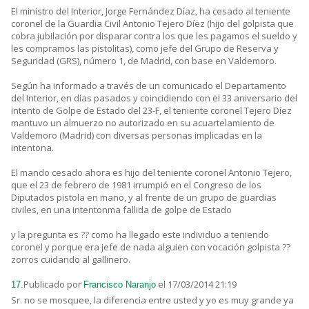
El ministro del Interior, Jorge Fernández Díaz, ha cesado al teniente
coronel de la Guardia Civil Antonio Tejero Díez (hijo del golpista que
cobra jubilación por disparar contra los que les pagamos el sueldo y
les compramos las pistolitas), como jefe del Grupo de Reserva y
Seguridad (GRS), número 1, de Madrid, con base en Valdemoro.
Según ha informado a través de un comunicado el Departamento
del Interior, en días pasados y coincidiendo con el 33 aniversario del
intento de Golpe de Estado del 23-F, el teniente coronel Tejero Díez
mantuvo un almuerzo no autorizado en su acuartelamiento de
Valdemoro (Madrid) con diversas personas implicadas en la
intentona.
El mando cesado ahora es hijo del teniente coronel Antonio Tejero,
que el 23 de febrero de 1981 irrumpió en el Congreso de los
Diputados pistola en mano, y al frente de un grupo de guardias
civiles, en una intentonma fallida de golpe de Estado
y la pregunta es ?? como ha llegado este individuo a teniendo
coronel y porque era jefe de nada alguien con vocación golpista ??
zorros cuidando al gallinero.
Publicado por
el 17/03/2014 21:19
17.
Francisco Naranjo
Sr. no se mosquee, la diferencia entre usted y yo es muy grande ya