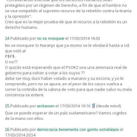
protegidos por un régimen de Derecho, a fin de que el hombre no
se vea compelido al supremo recurso de la rebelión contra la tiranía
y la opresión".
Creo que es la mejor prueba de que el recurso a la rebelión es un
derecho humano.
Publicado por
el 17/03/2014 16:03
14.
no se mosquee
No se mosquee Sr Naranjo que ya mismo se le olvidará hasta a Ud.
que votó al
P$P$.
O no??
O quizás está esperando que el PSO€Z sea una amenaza real de
gobierno para volver a votar a los suyos ??
debe ser muy duro haber votado a mariano y su escoria, y yo le
comprendo, pero no se apure, en el peor de los casos vuelva a
correr la cortinilla de la cabina de voto para que nadie salvo su mala
conciencia se entere.
Publicado por
el 17/03/2014 19:16
(desde móvil)
15.
arckanum
Que se puede esperar de un país sudamericano? Vamos cogidos
de la mano con ellos.
Publicado por
el
16.
democracia benemerita con gorrito estrafalario
17/03/2014 20:54