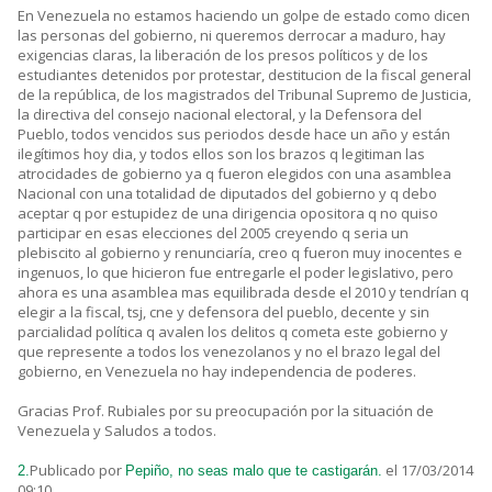
En Venezuela no estamos haciendo un golpe de estado como dicen
las personas del gobierno, ni queremos derrocar a maduro, hay
exigencias claras, la liberación de los presos políticos y de los
estudiantes detenidos por protestar, destitucion de la fiscal general
de la república, de los magistrados del Tribunal Supremo de Justicia,
la directiva del consejo nacional electoral, y la Defensora del
Pueblo, todos vencidos sus periodos desde hace un año y están
ilegítimos hoy dia, y todos ellos son los brazos q legitiman las
atrocidades de gobierno ya q fueron elegidos con una asamblea
Nacional con una totalidad de diputados del gobierno y q debo
aceptar q por estupidez de una dirigencia opositora q no quiso
participar en esas elecciones del 2005 creyendo q seria un
plebiscito al gobierno y renunciaría, creo q fueron muy inocentes e
ingenuos, lo que hicieron fue entregarle el poder legislativo, pero
ahora es una asamblea mas equilibrada desde el 2010 y tendrían q
elegir a la fiscal, tsj, cne y defensora del pueblo, decente y sin
parcialidad política q avalen los delitos q cometa este gobierno y
que represente a todos los venezolanos y no el brazo legal del
gobierno, en Venezuela no hay independencia de poderes.
Gracias Prof. Rubiales por su preocupación por la situación de
Venezuela y Saludos a todos.
Publicado por
el 17/03/2014
2.
Pepiño, no seas malo que te castigarán.
09:10