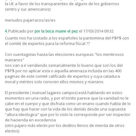
la UE a favor de los transparentes de alguno de los gobiernos
centro y sur americanos)
menudos pajarracos/as/es
Publicado por
el 17/03/2014 09:32
4.
por la boca muere el pez
Cuanto nos ha costado a los españoles la pantomima del P$P$ con
el comité de expertos para la reforma fiscal ??
Con cuentagotas hasta las elecciones europeas "los mentirosos
marianos"
nos van a ir vendiendo semanalmente lo bueno que son los del
P$P$ por no aplicar esta o aquella amenaza incluida en las 400
paginas de este comité calificado de expertos y cuya catadura
moral y méritos solo conocen ellos mismos y mariano.
El presidente ( manuel lagares campos) está hablando en estos
momentos en una radio, y por el tonito parece que la vanidad no le
cabe en el cuerpo y que disfruta como un enano cuando habla de lo
que hay que hacer con la vida de los demás desde una supuesta
"altura ideologica" que por lo visto le corresponde por ser inspector
de hacienda en excedencia
(otro pajaro más electo por los deditos llenos de mierda de otros
electos)