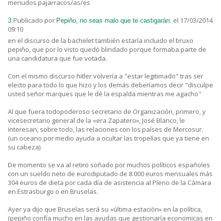
menudos pajarracos/as/es
Publicado por
el 17/03/2014
3.
Pepiño, no seas malo que te castigarán.
09:10
en el discurso de la bachelet también estaría incluido el bruxo
pepiño, que por lo visto quedó blindado porque formaba parte de
una candidatura que fue votada.
Con el mismo discurso hitler volvería a "estar legitimado" tras ser
electo para todo lo que hizo y los demás deberíamos decir "disculpe
usted señor marques que le dé la espalda mientras me agacho"
Al que fuera todopoderoso secretario de Organización, primero, y
vicesecretario general de la «era Zapatero», José Blanco, le
interesan, sobre todo, las relaciones con los países de Mercosur.
(un oceano por medio ayuda a ocultar las tropelías que ya tiene en
su cabeza)
De momento se va al retiro soñado por muchos políticos españoles
con un sueldo neto de eurodiputado de 8.000 euros mensuales más
304 euros de dieta por cada día de asistencia al Pleno de la Cámara
en Estrasburgo o en Bruselas.
Ayer ya dijo que Bruselas será su «última estación» en la política,
(pepiño confía mucho en las ayudas que gestionaría economicas en