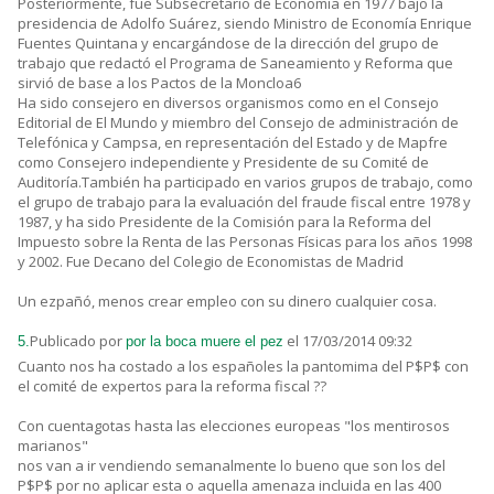
Posteriormente, fue Subsecretario de Economía en 1977 bajo la
presidencia de Adolfo Suárez, siendo Ministro de Economía Enrique
Fuentes Quintana y encargándose de la dirección del grupo de
trabajo que redactó el Programa de Saneamiento y Reforma que
sirvió de base a los Pactos de la Moncloa6
Ha sido consejero en diversos organismos como en el Consejo
Editorial de El Mundo y miembro del Consejo de administración de
Telefónica y Campsa, en representación del Estado y de Mapfre
como Consejero independiente y Presidente de su Comité de
Auditoría.También ha participado en varios grupos de trabajo, como
el grupo de trabajo para la evaluación del fraude fiscal entre 1978 y
1987, y ha sido Presidente de la Comisión para la Reforma del
Impuesto sobre la Renta de las Personas Físicas para los años 1998
y 2002. Fue Decano del Colegio de Economistas de Madrid
Un ezpañó, menos crear empleo con su dinero cualquier cosa.
Publicado por
el 17/03/2014 09:32
5.
por la boca muere el pez
Cuanto nos ha costado a los españoles la pantomima del P$P$ con
el comité de expertos para la reforma fiscal ??
Con cuentagotas hasta las elecciones europeas "los mentirosos
marianos"
nos van a ir vendiendo semanalmente lo bueno que son los del
P$P$ por no aplicar esta o aquella amenaza incluida en las 400