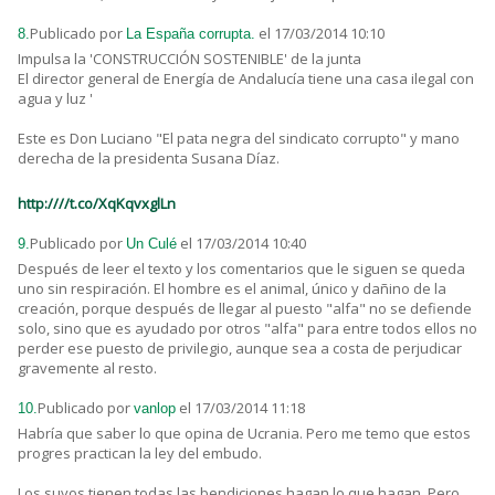
Publicado por
el 17/03/2014 10:10
8.
La España corrupta.
Impulsa la 'CONSTRUCCIÓN SOSTENIBLE' de la junta
El director general de Energía de Andalucía tiene una casa ilegal con
agua y luz '
Este es Don Luciano "El pata negra del sindicato corrupto" y mano
derecha de la presidenta Susana Díaz.
http:////t.co/XqKqvxglLn
Publicado por
el 17/03/2014 10:40
9.
Un Culé
Después de leer el texto y los comentarios que le siguen se queda
uno sin respiración. El hombre es el animal, único y dañino de la
creación, porque después de llegar al puesto "alfa" no se defiende
solo, sino que es ayudado por otros "alfa" para entre todos ellos no
perder ese puesto de privilegio, aunque sea a costa de perjudicar
gravemente al resto.
Publicado por
el 17/03/2014 11:18
10.
vanlop
Habría que saber lo que opina de Ucrania. Pero me temo que estos
progres practican la ley del embudo.
Los suyos tienen todas las bendiciones hagan lo que hagan. Pero