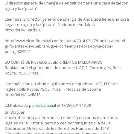
El director general de Energía de Andalucía tiene una casa ilegal con
agua y luz 'pirata'
Leer más: El director general de Energía de Andalucía tiene una casa
ilegal con agua y luz 'pirata' - Noticias de Andalucía
http://bit.ly/1eKd1T8
http://www.elconfidencial.com/espana/2014-03-17/bankia-abrio-el-
grifo-antes-de-quebrar-ugt-el-corte-ingles-rolls-royce-psoe-
prisa_102904/
SU COMITÉ DE RIESGOS avaló CRÉDITOS MILLONARIOS
Bankia abrió el grifo antes de quebrar: UGT, El Corte Inglés, Rolls
Royce, PSOE, Prisa...
Leer más: Bankia abrió el grifo antes de quebrar: UGT, El Corte
Inglés, Rolls Royce, PSOE, Prisa... - Noticias de España
http://bit.ly/1iv4M1S
Publicado por
el 17/03/2014 13:29
13.
delcarbonal
Sr. Bloguer:
Hace referencia al derecho a la rebelión en varias estructuras
legales de la Historia, pero no veo por ningún sitio la de ;la
Declaración Universal de los Derechos Humanos de 1948:
"Considerando esencial que los derechos humanos sean