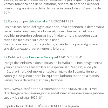
vamos, tampoco nos debe extrañar, celebró su ascenso al poder
como una gran victoria de la democracia cuando le votó menos del
30 %.
Publicado por
el 17/03/2014 11:37
11.
delcarbonal
Los políticos, sean del signo que sean, sólo entienden la democracia
para usarla como vía para llegar al poder. Una vez en él, si es
posible, pretenden gobernar indefinidamente, y si pueden usar
todos los medios a su alcance lo usan.
Y esto pasa con todos los políticos, en Andalucía pasa algo parecido
a lo de Venezuela, pero menos a lo bruto.
Publicado por
el 17/03/2014 12:41
12.
Francisco Naranjo
Pongo dos enlaces a dos noticias de la mafia que nos desgobierna
y van dedicados a los trolls y en especial al " Pespes", el de y tú
más, el primero del impresentable amiguito de Susanita tiene un
ratón, y el segundo sobre la izquierda ladrona robando a manos
llenas con la derecha mafiosa y ladrona.
http://www.elconfidencial.com/espana/andalucia/2014-03-17/el-
director-general-de-energia-de-andalucia-tiene-una-casa-ilegal-con-
agua-y-luz-pirata_102916/
impulsa la 'CONSTRUCCIÓN SOSTENIBLE' de la junta