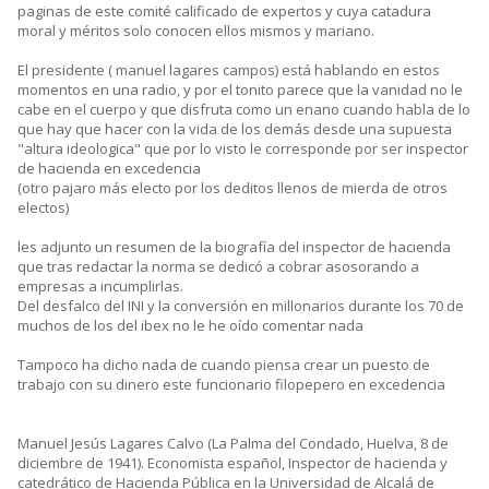
paginas de este comité calificado de expertos y cuya catadura
moral y méritos solo conocen ellos mismos y mariano.
El presidente ( manuel lagares campos) está hablando en estos
momentos en una radio, y por el tonito parece que la vanidad no le
cabe en el cuerpo y que disfruta como un enano cuando habla de lo
que hay que hacer con la vida de los demás desde una supuesta
"altura ideologica" que por lo visto le corresponde por ser inspector
de hacienda en excedencia
(otro pajaro más electo por los deditos llenos de mierda de otros
electos)
les adjunto un resumen de la biografía del inspector de hacienda
que tras redactar la norma se dedicó a cobrar asosorando a
empresas a incumplirlas.
Del desfalco del INI y la conversión en millonarios durante los 70 de
muchos de los del ibex no le he oído comentar nada
Tampoco ha dicho nada de cuando piensa crear un puesto de
trabajo con su dinero este funcionario filopepero en excedencia
Manuel Jesús Lagares Calvo (La Palma del Condado, Huelva, 8 de
diciembre de 1941). Economista español, Inspector de hacienda y
catedrático de Hacienda Pública en la Universidad de Alcalá de