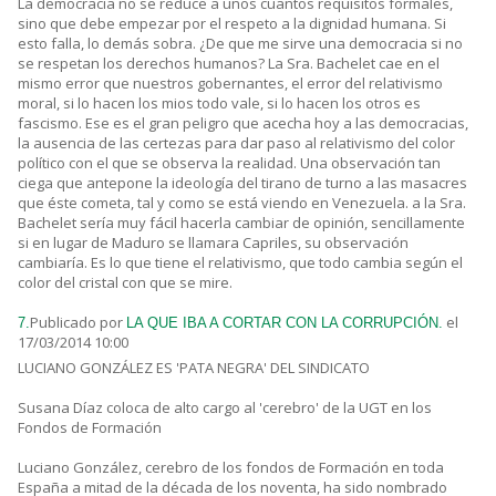
La democracia no se reduce a unos cuantos requisitos formales,
sino que debe empezar por el respeto a la dignidad humana. Si
esto falla, lo demás sobra. ¿De que me sirve una democracia si no
se respetan los derechos humanos? La Sra. Bachelet cae en el
mismo error que nuestros gobernantes, el error del relativismo
moral, si lo hacen los mios todo vale, si lo hacen los otros es
fascismo. Ese es el gran peligro que acecha hoy a las democracias,
la ausencia de las certezas para dar paso al relativismo del color
político con el que se observa la realidad. Una observación tan
ciega que antepone la ideología del tirano de turno a las masacres
que éste cometa, tal y como se está viendo en Venezuela. a la Sra.
Bachelet sería muy fácil hacerla cambiar de opinión, sencillamente
si en lugar de Maduro se llamara Capriles, su observación
cambiaría. Es lo que tiene el relativismo, que todo cambia según el
color del cristal con que se mire.
Publicado por
el
7.
LA QUE IBA A CORTAR CON LA CORRUPCIÓN.
17/03/2014 10:00
LUCIANO GONZÁLEZ ES 'PATA NEGRA' DEL SINDICATO
Susana Díaz coloca de alto cargo al 'cerebro' de la UGT en los
Fondos de Formación
Luciano González, cerebro de los fondos de Formación en toda
España a mitad de la década de los noventa, ha sido nombrado