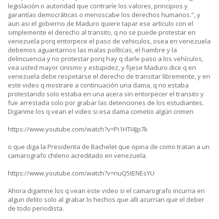
legislación o autoridad que contraríe los valores, principios y
garantías democráticas o menoscabe los derechos humanos.", y
aun asi el gobierno de Maduro quiere tapar ese articulo con el
simplemente el derecho al transito, q no se puede protestar en
venezuela porq entorpece el paso de vehiculos, osea en venezuela
debemos aguantarnos las malas políticas, el hambre y la
delincuencia y no protestar porq hay q darle paso a los vehículos,
vea usted mayor cinismo y estupidez, y fijese Maduro dice q en
venezuela debe respetarse el derecho de transitar libremente, y en
este video q mostrare a continuación una dama, q no estaba
protestando solo estaba en una acera sin entorpecer el transito y
fue arrestada solo por grabar las detenciones de los estudiantes.
Diganme los q vean el video si esa dama cometio algún crimen
https://www.youtube.com/watch?v=Pi1HTI4Jp7k
o que diga la Presidenta de Bachelet que opina de como tratan a un
camarografo chileno acreditado en venezuela.
https://www.youtube.com/watch?v=nuQ5tENEsYU
Ahora digamne los q vean este video si el camarografo incurria en
algun delito solo al grabar lo hechos que alli acurrian que el deber
de todo periodista.