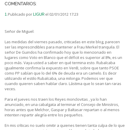
COMENTARIOS:
Publicado por
el 02/01/2012 17:23
1.
LIGUR
Señor de Miguel:
Las medidas del viernes pasado, criticadas en este blog, parecen
ser las imprescindibles para mantener a Frau Merkel tranquila. El
señor De Guindos ha confirmado hoy que lo mencionado en
lugares como Voto en Blanco que el déficit es superior al 8%, es un
poco más. Vaya usted a saber en qué termina esto. Rubalcaba
igualmente confirma la expuesto en VenB, sobre que tanto PSOE
como PP sabían que lo del 6% de deuda era un camelo. Es decir
utilizando el estilo Rubalcaba, una milonga. Podemos ver que
cuando quieren saben hablar claro. Lástima que lo sean tan raras
veces.
Para el jueves nos traen los Reyes monclovitas , ya lo han
anunciado, en una cabalgata al terminar el Consejo de Ministros,
horas antes que Melchor, Gaspar y Baltasar repartan o al menos
intenten repartir alegría entre los pequeños.
En mis críticas no suelo omitir a quienes tienen tanta culpa de lo que