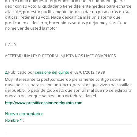
ocurre como quienes interpretan mal lo que el ciudadano quiere
decir con su voto. El ciudadano tiene diferente medios para echarse
a la calle, protestar pacíficamente pero sin dar un paso atrás en sus
críticas:. retener su voto. Nada descalifica más un sistema que
predicar en el desierto, hacer oídos sordos y dejar muy claro “que
no me vende usted la moto”
LIGUR
ACEPTAR UNA LEY ELECTORAL INJUSTA NOS HACE CÓMPLICES
Publicado por
el 03/01/2012 19:39
2.
cessione del quinto
Muy interesante tu post ,concuerdo plenamente contigo sobre la
clase politica ,para mi son una lacra ,parasitos que viven ha costillas
del pueblo, lo peor de todo esto que son un mal que no se extirpara
nunca a no ser que se cree una dictadura. daniel
http://www.prestiticessionedelquinto.com
Nuevo comentario:
Nombre * :