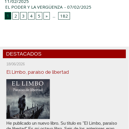
11/02/2025
EL PODER Y LA VERGÜENZA
- 07/02/2025
1
2
3
4
5
»
...
182
DESTACADOS
18/06/2026
El Limbo, paraíso de libertad
He publicado un nuevo libro. Su título es "El Limbo, paraíso
de libertad" Es mi octavo libro. Seis de los anteriores eran