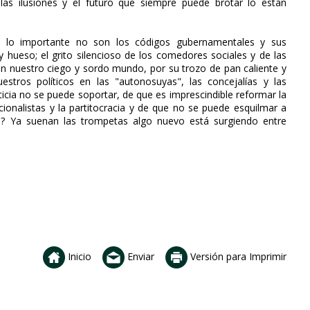
 las ilusiones y el futuro que siempre puede brotar lo están
 lo importante no son los códigos gubernamentales y sus
y hueso; el grito silencioso de los comedores sociales y de las
en nuestro ciego y sordo mundo, por su trozo de pan caliente y
tros políticos en las "autonosuyas", las concejalías y las
ticia no se puede soportar, de que es imprescindible reformar la
acionalistas y la partitocracia y de que no se puede esquilmar a
ad? Ya suenan las trompetas algo nuevo está surgiendo entre
Inicio
Enviar
Versión para Imprimir