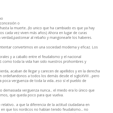
mo
-concesión o
.hasta la muerte...(lo unico que ha cambiado es que ya hay
spos cada vez viven más años) Ahora en lugar de curas
e la verdad,pastorear al rebaño y mangonearle los haberes.
intentar convertirnos en una sociedad moderna y eficaz. Los
rales y a caballo entre el feudalismo y el nacional
ES como toda la vida han sido nuestros prohombres y
uierda, acaban de llegar y carecen de apellidos y en la derecha
 ordeñandonos a todos los demás desde el sigloXVIII ...pero
poca verguenza de toda la vida...eso sí el pueblo de
demasiada verguenza nunca... el miedo era lo único que
emos, que queda poco para que vuelva.
elativo.. a que la diferencia de la actitud ciudadana en
en que los nordicos no habían tenido feudalismo... no