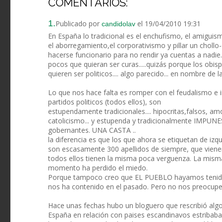
COMENTARIOS:
1.
Publicado por
el 19/04/2010 19:31
candidolav
En España lo tradicional es el enchufismo, el amiguis
el aborregamiento,el corporativismo y pillar un chollo
hacerse funcionario para no rendir ya cuentas a nadie
pocos que quieran ser curas.....quizás porque los obi
quieren ser politicos.... algo parecido... en nombre d
Lo que nos hace falta es romper con el feudalismo e 
partidos politicos (todos ellos), son
estupendamente tradicionales.... hipocritas,falsos, amo
catolicismo... y estupenda y tradicionalmente IMPUN
gobernantes. UNA CASTA ..
la diferencia es que los que ahora se etiquetan de izq
son escasamente 300 apellidos de siempre, que vienen
todos ellos tienen la misma poca verguenza. La misma 
momento ha perdido el miedo.
Porque tampoco creo que EL PUEBLO hayamos tenido 
nos ha contenido en el pasado. Pero no nos preocup
Hace unas fechas hubo un bloguero que rescribió algo r
España en relación con paises escandinavos estribaba 