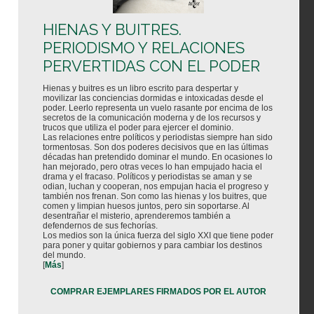
HIENAS Y BUITRES.
PERIODISMO Y RELACIONES
PERVERTIDAS CON EL PODER
Hienas y buitres es un libro escrito para despertar y
movilizar las conciencias dormidas e intoxicadas desde el
poder. Leerlo representa un vuelo rasante por encima de los
secretos de la comunicación moderna y de los recursos y
trucos que utiliza el poder para ejercer el dominio.
Las relaciones entre políticos y periodistas siempre han sido
tormentosas. Son dos poderes decisivos que en las últimas
décadas han pretendido dominar el mundo. En ocasiones lo
han mejorado, pero otras veces lo han empujado hacia el
drama y el fracaso. Políticos y periodistas se aman y se
odian, luchan y cooperan, nos empujan hacia el progreso y
también nos frenan. Son como las hienas y los buitres, que
comen y limpian huesos juntos, pero sin soportarse. Al
desentrañar el misterio, aprenderemos también a
defendernos de sus fechorías.
Los medios son la única fuerza del siglo XXI que tiene poder
para poner y quitar gobiernos y para cambiar los destinos
del mundo.
[
Más
]
COMPRAR EJEMPLARES FIRMADOS POR EL AUTOR