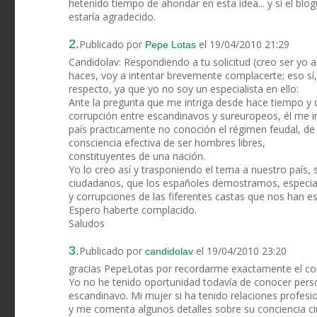
hetenido tiempo de ahondar en esta idea... y si el blog
estaría agradecido.
2.
Publicado por
el 19/04/2010 21:29
Pepe Lotas
Candidolav: Respondiendo a tu solicitud (creo ser yo
haces, voy a intentar brevemente complacerte; eso 
respecto, ya que yo no soy un especialista en ello:
Ante la pregunta que me intriga desde hace tiempo y qu
corrupción entre escandinavos y sureuropeos, él me i
país practicamente no conoción el régimen feudal, de 
consciencia efectiva de ser hombres libres,
constituyentes de una nación.
Yo lo creo así y trasponiendo el tema a nuestro país,
ciudadanos, que los españoles demostramos, especialme
y corrupciones de las fiferentes castas que nos han e
Espero haberte complacido.
Saludos
3.
Publicado por
el 19/04/2010 23:20
candidolav
gracias PepeLotas por recordarme exactamente el co
Yo no he tenido oportunidad todavía de conocer pers
escandinavo. Mi mujer si ha tenido relaciones profesi
y me comenta algunos detalles sobre su conciencia ci