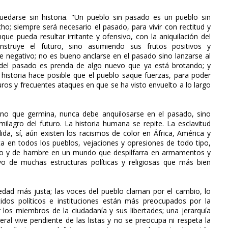
uedarse sin historia. "Un pueblo sin pasado es un pueblo sin
cho; siempre será necesario el pasado, para vivir con rectitud y
nque pueda resultar irritante y ofensivo, con la aniquilación del
struye el futuro, sino asumiendo sus frutos positivos y
e negativo; no es bueno anclarse en el pasado sino lanzarse al
o del pasado es prenda de algo nuevo que ya está brotando; y
 historia hace posible que el pueblo saque fuerzas, para poder
uros y frecuentes ataques en que se ha visto envuelto a lo largo
erno que germina, nunca debe anquilosarse en el pasado, sino
milagro del futuro. La historia humana se repite. La esclavitud
ida, sí, aún existen los racismos de color en África, América y
 en todos los pueblos, vejaciones y opresiones de todo tipo,
aro y de hambre en un mundo que despilfarra en armamentos y
vo de muchas estructuras políticas y religiosas que más bien
dad más justa; las voces del pueblo claman por el cambio, lo
tidos políticos e instituciones están más preocupados por la
r los miembros de la ciudadanía y sus libertades; una jerarquía
eral vive pendiente de las listas y no se preocupa ni respeta la