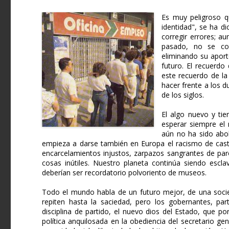
Es muy peligroso q
identidad", se ha di
corregir errores; au
pasado, no se con
eliminando su aport
futuro. El recuerd
este recuerdo de la
hacer frente a los d
de los siglos.
El algo nuevo y ti
esperar siempre el 
aún no ha sido abol
empieza a darse también en Europa el racismo de casta
encarcelamientos injustos, zarpazos sangrantes de p
cosas inútiles. Nuestro planeta continúa siendo escla
deberían ser recordatorio polvoriento de museos.
Todo el mundo habla de un futuro mejor, de una socie
repiten hasta la saciedad, pero los gobernantes, par
disciplina de partido, el nuevo dios del Estado, que po
política anquilosada en la obediencia del secretario gen