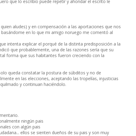
uero que lo escribío puede repetir y ahondar el escrito le
 a quien aludes) y en compensación a las aportaciones que nos
sí, basándome en lo que mi amigo noruego me comentó al
e intenta explicar el porqué de la distinta predisposición a la
ndicó que probablemente, una de las razones sería que su
tal forma que sus habitantes fueron creciendo con la
 solo queda constatar la postura de súbditos y no de
nte en las elecciones, aceptando las tropelías, injusticias
squilmado y continuan haciéndolo.
mentario.
onalmente ningún pais
onales con algún pais
udadana... ellos se sienten dueños de su pais y son muy