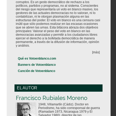
corruptos. Es un gesto democrático de rechazo a los
políticos, partidos y programas, no al sistema. Conscientes
del riesgo que representaría un voto en blanco masivo, los
gestores de las actuales democracias no lo valoran, ni lo
contabilizan, ni le otorgan plasmación alguna en las
estructuras del poder. El voto en blanco es una censura casi
inútil que sólo podemos realizar en las escasas ocasiones
que se abren las urnas. Esta bitácora abraza dos objetivos
principales: Valorar el peso del voto en blanco en las
democracias avanzadas y permitir a los ciudadanos libres
ejercer el derecho a la bofetada democrática de manera
permanente, a través de la difusión de información, opinión
y análisis.
[más]
Qué es Votoenblanco.com
Banners de Votoenblanco
Canción de Votoenblanco
EL AUTOR
Votoenblanco.com
Francisco Rubiales Moreno
1948, Villamartín (Cádiz). Doctor en
Periodismo, ha sido corresponsal de guerra
(Ramadam 1973, Nicaragua 1979 y El
Salvador 1980), director de las