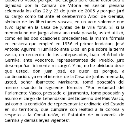
dignidad por la Cámara de Vitoria en sesión plenaria
celebrada los días 22 y 23 de junio de 2005 y porque juró
su cargo como tal ante el celebérrimo Árbol de Gernika,
símbolo de las libertades vascas, en un acto solemne que
tuvo lugar en la Casa de Juntas de la villa foral. Sí; si la
memoria no me juega ahora una mala pasada, usted utilizó,
como en las dos ocasiones precedentes, la misma fórmula
en euskera que empleó en 1936 el primer lendakari, José
Antonio Aguirre: “Humillado ante Dios, en pie sobre la tierra
vasca, en recuerdo de los antepasados, bajo el Árbol de
Gernika, ante vosotros, representantes del Pueblo, juro
desempeñar fielmente mi cargo”. Y no, no he olvidado decir
que usted, don Juan José, es quien es porque, a
continuación, ya en el interior de la Casa de Juntas mentada,
usted, señor Ibarretxe Markuartu, tomó posesión del
mismo usando la siguiente fórmula: “Por voluntad del
Parlamento Vasco, prestado el juramento, tomo posesión y
asumo el cargo de Lehendakari del Gobierno del País Vasco,
así como la condición de representante ordinario del Estado
en su territorio, que cumpliré con lealtad a la Corona y
respeto a la Constitución, el Estatuto de Autonomía de
Gernika y demás leyes vigentes”.