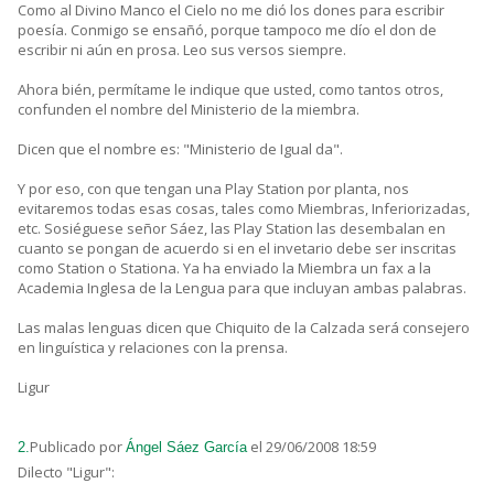
Como al Divino Manco el Cielo no me dió los dones para escribir
poesía. Conmigo se ensañó, porque tampoco me dío el don de
escribir ni aún en prosa. Leo sus versos siempre.
Ahora bién, permítame le indique que usted, como tantos otros,
confunden el nombre del Ministerio de la miembra.
Dicen que el nombre es: "Ministerio de Igual da".
Y por eso, con que tengan una Play Station por planta, nos
evitaremos todas esas cosas, tales como Miembras, Inferiorizadas,
etc. Sosiéguese señor Sáez, las Play Station las desembalan en
cuanto se pongan de acuerdo si en el invetario debe ser inscritas
como Station o Stationa. Ya ha enviado la Miembra un fax a la
Academia Inglesa de la Lengua para que incluyan ambas palabras.
Las malas lenguas dicen que Chiquito de la Calzada será consejero
en linguística y relaciones con la prensa.
Ligur
Publicado por
el 29/06/2008 18:59
2.
Ángel Sáez García
Dilecto "Ligur":