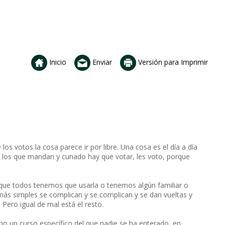
Inicio
Enviar
Versión para Imprimir
los votos la cosa parece ir por libre. Una cosa es el día a día
e los que mandan y cunado hay que votar, les voto, porque
rque todos tenemos que usarla o tenemos algún familiar o
s simples se complican y se complican y se dan vueltas y
 Pero igual de mal está el resto.
ho un curso específico del que nadie se ha enterado, en