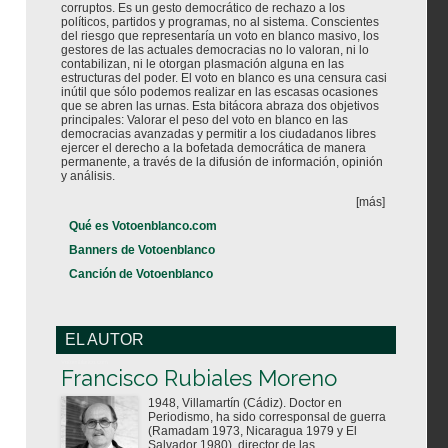
corruptos. Es un gesto democrático de rechazo a los
políticos, partidos y programas, no al sistema. Conscientes
del riesgo que representaría un voto en blanco masivo, los
gestores de las actuales democracias no lo valoran, ni lo
contabilizan, ni le otorgan plasmación alguna en las
estructuras del poder. El voto en blanco es una censura casi
inútil que sólo podemos realizar en las escasas ocasiones
que se abren las urnas. Esta bitácora abraza dos objetivos
principales: Valorar el peso del voto en blanco en las
democracias avanzadas y permitir a los ciudadanos libres
ejercer el derecho a la bofetada democrática de manera
permanente, a través de la difusión de información, opinión
y análisis.
[más]
Qué es Votoenblanco.com
Banners de Votoenblanco
Canción de Votoenblanco
EL AUTOR
Votoenblanco.com
Francisco Rubiales Moreno
1948, Villamartín (Cádiz). Doctor en
Periodismo, ha sido corresponsal de guerra
(Ramadam 1973, Nicaragua 1979 y El
Salvador 1980), director de las