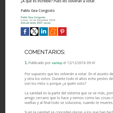
¿A que es increíble? Pues les volverán a votar.
Pablo Gea Congosto
Pablo Gea Congosto
Lunes, 12 de Diciembre 2016
Artículo leído 2937 veces
COMENTARIOS:
1.
Publicado por
el 12/12/2016 09:41
vanlop
Por supuesto que les volverán a votar. En el asunto de 
y otra los votos. Durante todo el años echo pestes d
son los míos o porque ¿a quién voto?
La sanidad es la parte del sistema que se ve más, po
amigo cercano que lo hace y vemos como las cosas má
vueltas y al final todo se soluciona, cuando te mueres.
Si en la sanidad se conceden plazas a los que han hec