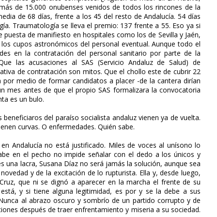
más de 15.000 onubenses venidos de todos los rincones de la
media de 68 días, frente a los 45 del resto de Andalucía. 54 días
gía. Traumatología se lleva el premio: 137 frente a 55. Eso ya si
e puesta de manifiesto en hospitales como los de Sevilla y Jaén,
o o los cupos astronómicos del personal eventual. Aunque todo el
es en la contratación del personal sanitario por parte de la
Que las acusaciones al SAS (Servicio Andaluz de Salud) de
tiva de contratación son mitos. Que el chollo este de cubrir 22
 por medio de formar candidatos a placer -de la cantera dirían
 mes antes de que el propio SAS formalizara la convocatoria
nta es un bulo.
beneficiaros del paraíso socialista andaluz vienen ya de vuelta.
vienen curvas. O enfermedades. Quién sabe.
l en Andalucía no está justificado. Miles de voces al unísono lo
 cabe en el pecho no impide señalar con el dedo a los únicos y
es una lacra, Susana Díaz no será jamás la solución, aunque sea
novedad y de la excitación de lo rupturista. Ella y, desde luego,
 Cruz, que ni se dignó a aparecer en la marcha el frente de su
tá, y si tiene alguna legitimidad, es por y se la debe a sus
Nunca al abrazo oscuro y sombrío de un partido corrupto y de
cciones después de traer enfrentamiento y miseria a su sociedad.