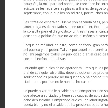
educción, la otra pata del banco, se conceden las inte
adictos se les reparten las plazas a finales de agosto
septiembre, con lo que los no adictos, por muchos año
Las cifras de espera en Huelva son escandalosas, pero
ginecología es demasiado si tiene un cáncer. Porque a
la consulta para el diagnóstico. En tres meses el cán
acusar a la población que no acude al médico al senti
Porque en realidad, en esto, como en todo, gran parte 
del público y del poder. Tal vez por aquello de servir a
no, ahí pagamos todos vía publicidad o en el caso de 
como el inefable Canal Sur.
Entiendo que le alcalde no apareciera. Creo que los po
o el de cualquier otro sitio, debe solucionar los prob
solucionado es porque no ha querido o ha podido. Y si
ciudadanos por que no le han hecho caso.
Se puede algar que le alcalde no es competente en san
que afecte a su ciudad y tiene sus cauces de actuació
debe denunciarlo. Comprendo que es una labor ingrata, 
queda bien y no el alcalde que ha presionado, pero no s