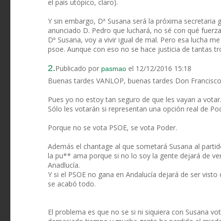
el país utópico, claro).
Y sin embargo, Dª Susana será la próxima secretaria g
anunciado D. Pedro que luchará, no sé con qué fuer
Dª Susana, voy a vivir igual de mal. Pero esa lucha m
psoe. Aunque con eso no se hace justicia de tantas t
2.
Publicado por
el 12/12/2016 15:18
pasmao
Buenas tardes VANLOP, buenas tardes Don Francisc
Pues yo no estoy tan seguro de que les vayan a votar.
Sólo les votarán si representan una opción real de Po
Porque no se vota PSOE, se vota Poder.
Además el chantage al que sometará Susana al partido
la pu** ama porque si no lo soy la gente dejará de 
Anadlucía.
Y si el PSOE no gana en Andalucía dejará de ser visto
se acabó todo.
El problema es que no se si ni siquiera con Susana 