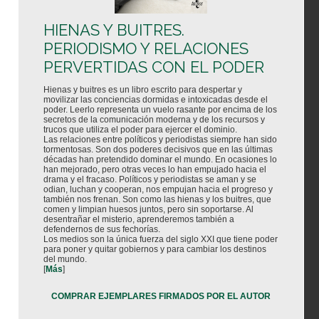
HIENAS Y BUITRES.
PERIODISMO Y RELACIONES
PERVERTIDAS CON EL PODER
Hienas y buitres es un libro escrito para despertar y
movilizar las conciencias dormidas e intoxicadas desde el
poder. Leerlo representa un vuelo rasante por encima de los
secretos de la comunicación moderna y de los recursos y
trucos que utiliza el poder para ejercer el dominio.
Las relaciones entre políticos y periodistas siempre han sido
tormentosas. Son dos poderes decisivos que en las últimas
décadas han pretendido dominar el mundo. En ocasiones lo
han mejorado, pero otras veces lo han empujado hacia el
drama y el fracaso. Políticos y periodistas se aman y se
odian, luchan y cooperan, nos empujan hacia el progreso y
también nos frenan. Son como las hienas y los buitres, que
comen y limpian huesos juntos, pero sin soportarse. Al
desentrañar el misterio, aprenderemos también a
defendernos de sus fechorías.
Los medios son la única fuerza del siglo XXI que tiene poder
para poner y quitar gobiernos y para cambiar los destinos
del mundo.
[
Más
]
COMPRAR EJEMPLARES FIRMADOS POR EL AUTOR