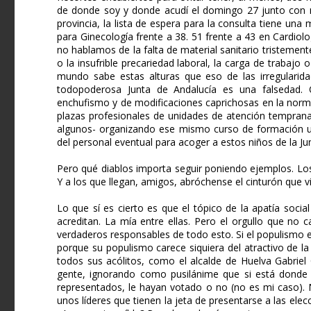
de donde soy y donde acudí el domingo 27 junto con 
provincia, la lista de espera para la consulta tiene una 
para Ginecología frente a 38. 51 frente a 43 en Cardiolo
no hablamos de la falta de material sanitario tristement
o la insufrible precariedad laboral, la carga de trabaj
mundo sabe estas alturas que eso de las irregularidad
todopoderosa Junta de Andalucía es una falsedad. 
enchufismo y de modificaciones caprichosas en la norma
plazas profesionales de unidades de atención temprana
algunos- organizando ese mismo curso de formación un
del personal eventual para acoger a estos niños de la Ju
Pero qué diablos importa seguir poniendo ejemplos. Los 
Y a los que llegan, amigos, abróchense el cinturón que 
Lo que sí es cierto es que el tópico de la apatía socia
acreditan. La mía entre ellas. Pero el orgullo que no
verdaderos responsables de todo esto. Si el populismo 
porque su populismo carece siquiera del atractivo de la 
todos sus acólitos, como el alcalde de Huelva Gabriel
gente, ignorando como pusilánime que si está donde es
representados, le hayan votado o no (no es mi caso). 
unos líderes que tienen la jeta de presentarse a las ele