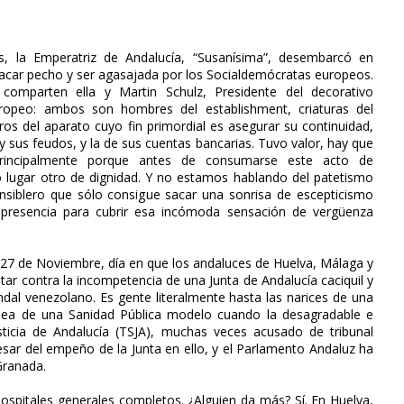
, la Emperatriz de Andalucía, “Susanísima”, desembarcó en
acar pecho y ser agasajada por los Socialdemócratas europeos.
comparten ella y Martin Schulz, Presidente del decorativo
ropeo: ambos son hombres del establishment, criaturas del
os del aparato cuyo fin primordial es asegurar su continuidad,
 y sus feudos, y la de sus cuentas bancarias. Tuvo valor, hay que
Principalmente porque antes de consumarse este acto de
o lugar otro de dignidad. Y no estamos hablando del patetismo
nsiblero que sólo consigue sacar una sonrisa de escepticismo
 presencia para cubrir esa incómoda sensación de vergüenza
l 27 de Noviembre, día en que los andaluces de Huelva, Málaga y
tar contra la incompetencia de una Junta de Andalucía caciquil y
dal venezolano. Es gente literalmente hasta las narices de una
onea de una Sanidad Pública modelo cuando la desagradable e
sticia de Andalucía (TSJA), muchas veces acusado de tribunal
pesar del empeño de la Junta en ello, y el Parlamento Andaluz ha
Granada.
hospitales generales completos. ¿Alguien da más? Sí. En Huelva,