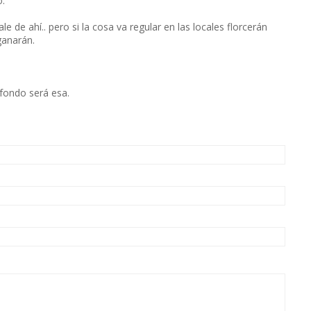
.
e de ahí.. pero si la cosa va regular en las locales florcerán
ganarán.
 fondo será esa.