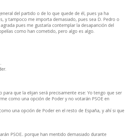
eneral del partido o de lo que quede de él, pues ya ha
zas, y tampoco me importa demasiado, pues sea D. Pedro o
e agrada pues me gustaría contemplar la desaparición del
ropelías como han cometido, pero algo es algo.
o
.
der.
 para que la elijan será precisamente ese: Yo tengo que ser
verme como una opción de Poder y no votarán PSOE en
 como una opción de Poder en el resto de España, y ahí si que
votarán PSOE.. porque han mentido demasiado durante