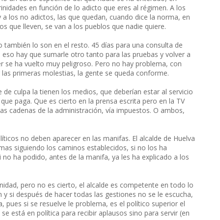
rinidades en función de lo adicto que eres al régimen. A los
 y a los no adictos, las que quedan, cuando dice la norma, en
s que lleven, se van a los pueblos que nadie quiere.
 también lo son en el resto. 45 días para una consulta de
 eso hay que sumarle otro tanto para las pruebas y volver a
cer se ha vuelto muy peligroso. Pero no hay problema, con
r las primeras molestias, la gente se queda conforme.
de culpa la tienen los medios, que deberían estar al servicio
l que paga. Que es cierto en la prensa escrita pero en la TV
las cadenas de la administración, vía impuestos. O ambos,
líticos no deben aparecer en las manifas. El alcalde de Huelva
lemas siguiendo los caminos establecidos, si no los ha
 no ha podido, antes de la manifa, ya les ha explicado a los
idad, pero no es cierto, el alcalde es competente en todo lo
n y si después de hacer todas las gestiones no se le escucha,
pues si se resuelve le problema, es el político superior el
e está en política para recibir aplausos sino para servir (en