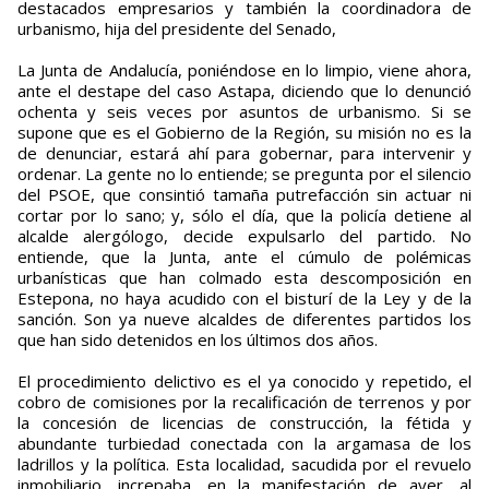
destacados empresarios y también la coordinadora de
urbanismo, hija del presidente del Senado,
La Junta de Andalucía, poniéndose en lo limpio, viene ahora,
ante el destape del caso Astapa, diciendo que lo denunció
ochenta y seis veces por asuntos de urbanismo. Si se
supone que es el Gobierno de la Región, su misión no es la
de denunciar, estará ahí para gobernar, para intervenir y
ordenar. La gente no lo entiende; se pregunta por el silencio
del PSOE, que con­sintió tamaña putrefacción sin actuar ni
cortar por lo sano; y, sólo el día, que la policía detiene al
alcalde alergólogo, decide expulsarlo del partido. No
entiende, que la Junta, ante el cúmulo de polémi­cas
urbanísticas que han colmado esta descomposición en
Estepona, no haya acudido con el bisturí de la Ley y de la
sanción. Son ya nueve alcaldes de diferentes parti­dos los
que han sido detenidos en los últimos dos años.
El procedimiento delictivo es el ya conocido y repetido, el
cobro de co­misiones por la recalificación de terrenos y por
la concesión de licencias de construc­ción, la fétida y
abundante turbiedad conectada con la argamasa de los
ladrillos y la política. Esta localidad, sacudida por el revuelo
inmobi­liario, increpaba, en la manifestación de ayer, al