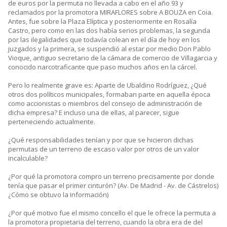
de euros por la permuta no llevada a cabo en el año 93 y
reclamados por la promotora MIRAFLORES sobre A BOUZA en Coia.
Antes, fue sobre la Plaza Elíptica y posteriormente en Rosalía
Castro, pero como en las dos había serios problemas, la segunda
por las ilegalidades que todavía colean en el día de hoy en los
juzgados y la primera, se suspendió al estar por medio Don Pablo
Vioque, antiguo secretario de la cámara de comercio de Villagarcia y
conocido narcotraficante que paso muchos años en la cárcel.
Pero lo realmente grave es: Aparte de Ubaldino Rodríguez, ¿Qué
otros dos políticos municipales, formaban parte en aquella época
como accionistas o miembros del consejo de administración de
dicha empresa? E incluso una de ellas, al parecer, sigue
perteneciendo actualmente.
¿Qué responsabilidades tenían y por que se hicieron dichas
permutas de un terreno de escaso valor por otros de un valor
incalculable?
¿Por qué la promotora compro un terreno precisamente por donde
tenía que pasar el primer cinturón? (Av. De Madrid - Av. de Cástrelos)
¿Cómo se obtuvo la información)
¿Por qué motivo fue el mismo concello el que le ofrece la permuta a
la promotora propietaria del terreno, cuando la obra era de del