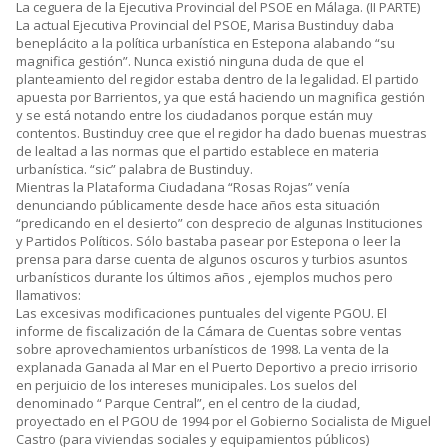
La ceguera de la Ejecutiva Provincial del PSOE en Málaga. (II PARTE)
La actual Ejecutiva Provincial del PSOE, Marisa Bustinduy daba
beneplácito a la política urbanística en Estepona alabando “su
magnifica gestión”. Nunca existió ninguna duda de que el
planteamiento del regidor estaba dentro de la legalidad. El partido
apuesta por Barrientos, ya que está haciendo un magnifica gestión
y se está notando entre los ciudadanos porque están muy
contentos. Bustinduy cree que el regidor ha dado buenas muestras
de lealtad a las normas que el partido establece en materia
urbanística. “sic” palabra de Bustinduy.
Mientras la Plataforma Ciudadana “Rosas Rojas” venía
denunciando públicamente desde hace años esta situación
“predicando en el desierto” con desprecio de algunas Instituciones
y Partidos Políticos. Sólo bastaba pasear por Estepona o leer la
prensa para darse cuenta de algunos oscuros y turbios asuntos
urbanísticos durante los últimos años , ejemplos muchos pero
llamativos:
Las excesivas modificaciones puntuales del vigente PGOU. El
informe de fiscalización de la Cámara de Cuentas sobre ventas
sobre aprovechamientos urbanísticos de 1998. La venta de la
explanada Ganada al Mar en el Puerto Deportivo a precio irrisorio
en perjuicio de los intereses municipales. Los suelos del
denominado “ Parque Central”, en el centro de la ciudad,
proyectado en el PGOU de 1994 por el Gobierno Socialista de Miguel
Castro (para viviendas sociales y equipamientos públicos)