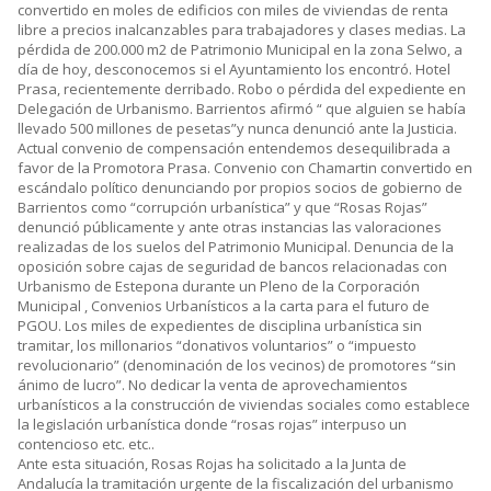
convertido en moles de edificios con miles de viviendas de renta
libre a precios inalcanzables para trabajadores y clases medias. La
pérdida de 200.000 m2 de Patrimonio Municipal en la zona Selwo, a
día de hoy, desconocemos si el Ayuntamiento los encontró. Hotel
Prasa, recientemente derribado. Robo o pérdida del expediente en
Delegación de Urbanismo. Barrientos afirmó “ que alguien se había
llevado 500 millones de pesetas”y nunca denunció ante la Justicia.
Actual convenio de compensación entendemos desequilibrada a
favor de la Promotora Prasa. Convenio con Chamartin convertido en
escándalo político denunciando por propios socios de gobierno de
Barrientos como “corrupción urbanística” y que “Rosas Rojas”
denunció públicamente y ante otras instancias las valoraciones
realizadas de los suelos del Patrimonio Municipal. Denuncia de la
oposición sobre cajas de seguridad de bancos relacionadas con
Urbanismo de Estepona durante un Pleno de la Corporación
Municipal , Convenios Urbanísticos a la carta para el futuro de
PGOU. Los miles de expedientes de disciplina urbanística sin
tramitar, los millonarios “donativos voluntarios” o “impuesto
revolucionario” (denominación de los vecinos) de promotores “sin
ánimo de lucro”. No dedicar la venta de aprovechamientos
urbanísticos a la construcción de viviendas sociales como establece
la legislación urbanística donde “rosas rojas” interpuso un
contencioso etc. etc..
Ante esta situación, Rosas Rojas ha solicitado a la Junta de
Andalucía la tramitación urgente de la fiscalización del urbanismo