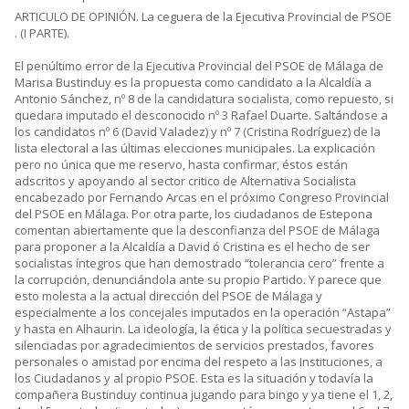
ARTICULO DE OPINIÓN. La ceguera de la Ejecutiva Provincial de PSOE
. (I PARTE).
El penúltimo error de la Ejecutiva Provincial del PSOE de Málaga de
Marisa Bustinduy es la propuesta como candidato a la Alcaldía a
Antonio Sánchez, nº 8 de la candidatura socialista, como repuesto, si
quedara imputado el desconocido nº 3 Rafael Duarte. Saltándose a
los candidatos nº 6 (David Valadez) y nº 7 (Cristina Rodríguez) de la
lista electoral a las últimas elecciones municipales. La explicación
pero no única que me reservo, hasta confirmar, éstos están
adscritos y apoyando al sector critico de Alternativa Socialista
encabezado por Fernando Arcas en el próximo Congreso Provincial
del PSOE en Málaga. Por otra parte, los ciudadanos de Estepona
comentan abiertamente que la desconfianza del PSOE de Málaga
para proponer a la Alcaldía a David ó Cristina es el hecho de ser
socialistas íntegros que han demostrado “tolerancia cero” frente a
la corrupción, denunciándola ante su propio Partido. Y parece que
esto molesta a la actual dirección del PSOE de Málaga y
especialmente a los concejales imputados en la operación “Astapa”
y hasta en Alhaurin. La ideología, la ética y la política secuestradas y
silenciadas por agradecimientos de servicios prestados, favores
personales o amistad por encima del respeto a las Instituciones, a
los Ciudadanos y al propio PSOE. Esta es la situación y todavía la
compañera Bustinduy continua jugando para bingo y ya tiene el 1, 2,