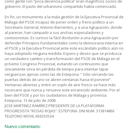
como gente con “poca decencia política” eran magníficos socios de
gobierno. El pacto del urbanismo compartido había comenzado.
En fin, un monumento a la mala gestión de la Ejecutiva Provincial de
Málaga del PSOE incapaz de poner orden y freno político a un
Secretario General, Antonio Barrientos, y a una Agrupación, donde
al parecer, han campado a sus anchas especuladores y
comisionistas. Es curioso la fácil disolución a una Agrupación por
defender Principios Fundamentales como la democracia interna en
el PSOE y la Ejecutiva Provincial ante este escándalo político aún no
haya adoptado ninguna medida. Espero y deseo que se produzca
un verdadero cambio y transformación del PSOE de Málaga en el
próximo Congreso Provincial, evitando un continuismo que
únicamente sirva en pérdida de tiempo para intentar tapar
vergüenzas ajenas como las de Estepona. “ Sólo cerrando las
puertas detrás de uno se abren ventanas hacia el porvenir”.
Ventanas abiertas y entre un soplo de aire fresco se hace más
necesario que nunca y renueve este enrarecido ambiente. Por el
bien del PSOE y por los ciudadanos de Málaga y provincia.
Estepona, 13 de julio de 2008.
JOSE MARTINEZ RAMÍREZ.PRESIDENTE DE LA PLATAFORMA
PROGRESISTA “ROSAS ROJAS”. ESTEPONA. DNI NUM. 31381486X
TELEFONO MOVIL 656333534.
Nuevo comentario: