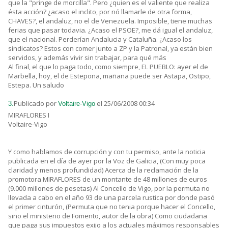
que la "pringe de morcilla". Pero ¿quien es el valiente que realiza
ésta acción? ¿acaso el inclito, por nó llamarle de otra forma,
CHAVES?, el andaluz, no el de Venezuela. Imposible, tiene muchas
ferias que pasar todavia. ¿Acaso el PSOE?, me dá igual el andaluz,
que el nacional. Perderían Andalucia y Cataluña. ¿Acaso los
sindicatos? Estos con comer junto a ZP y la Patronal, ya están bien
servidos, y además vivir sin trabajar, para qué más
Al final, el que lo paga todo, como siempre, EL PUEBLO: ayer el de
Marbella, hoy, el de Estepona, mañana puede ser Astapa, Ostipo,
Estepa. Un saludo
Publicado por
el 25/06/2008 00:34
3.
Voltaire-Vigo
MIRAFLORES I
Voltaire-Vigo
Y como hablamos de corrupción y con tu permiso, ante la noticia
publicada en el día de ayer por la Voz de Galicia, (Con muy poca
claridad y menos profundidad) Acerca de la reclamación de la
promotora MIRAFLORES de un montante de 48 millones de euros
(9.000 millones de pesetas) Al Concello de Vigo, por la permuta no
llevada a cabo en el año 93 de una parcela rustica por donde pasó
el primer cinturón, (Permuta que no tenia porque hacer el Concello,
sino el ministerio de Fomento, autor de la obra) Como ciudadana
que paga sus impuestos exijo a los actuales máximos responsables