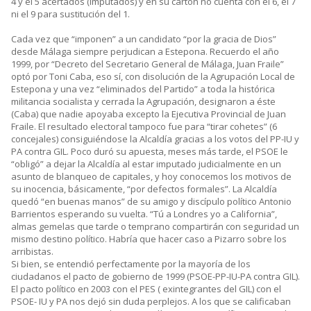
4 y el 5 acertados (imputados) y en su cartón no cuenta con el 6, el 7
ni el 9 para sustitución del 1.
Cada vez que “imponen” a un candidato “por la gracia de Dios”
desde Málaga siempre perjudican a Estepona. Recuerdo el año
1999, por “Decreto del Secretario General de Málaga, Juan Fraile”
optó por Toni Caba, eso sí, con disolución de la Agrupación Local de
Estepona y una vez “eliminados del Partido” a toda la histórica
militancia socialista y cerrada la Agrupación, designaron a éste
(Caba) que nadie apoyaba excepto la Ejecutiva Provincial de Juan
Fraile. El resultado electoral tampoco fue para “tirar cohetes” (6
concejales) consiguiéndose la Alcaldía gracias a los votos del PP-IU y
PA contra GIL. Poco duró su apuesta, meses más tarde, el PSOE le
“obligó” a dejar la Alcaldía al estar imputado judicialmente en un
asunto de blanqueo de capitales, y hoy conocemos los motivos de
su inocencia, básicamente, “por defectos formales”. La Alcaldía
quedó “en buenas manos” de su amigo y discípulo político Antonio
Barrientos esperando su vuelta. “Tú a Londres yo a California”,
almas gemelas que tarde o temprano compartirán con seguridad un
mismo destino político. Habría que hacer caso a Pizarro sobre los
arribistas.
Si bien, se entendió perfectamente por la mayoría de los
ciudadanos el pacto de gobierno de 1999 (PSOE-PP-IU-PA contra GIL).
El pacto político en 2003 con el PES ( exintegrantes del GIL) con el
PSOE- IU y PA nos dejó sin duda perplejos. A los que se calificaban