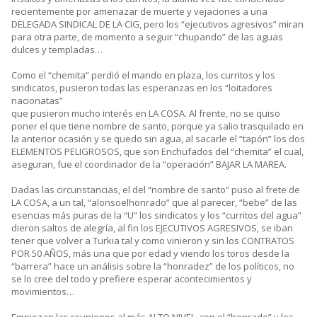
recientemente por amenazar de muerte y vejaciones a una
DELEGADA SINDICAL DE LA CIG, pero los “ejecutivos agresivos” miran
para otra parte, de momento a seguir “chupando” de las aguas
dulces y templadas…
Como el “chemita” perdió el mando en plaza, los curritos y los
sindicatos, pusieron todas las esperanzas en los “loitadores
nacionatas”
que pusieron mucho interés en LA COSA. Al frente, no se quiso
poner el que tiene nombre de santo, porque ya salio trasquilado en
la anterior ocasión y se quedo sin agua, al sacarle el “tapón” los dos
ELEMENTOS PELIGROSOS, que son Enchufados del “chemita” el cual,
aseguran, fue el coordinador de la “operación” BAJAR LA MAREA.
Dadas las circunstancias, el del “nombre de santo” puso al frete de
LA COSA, a un tal, “alonsoelhonrado” que al parecer, “bebe” de las
esencias más puras de la “U” los sindicatos y los “curritos del agua”
dieron saltos de alegría, al fin los EJECUTIVOS AGRESIVOS, se iban
tener que volver a Turkia tal y como vinieron y sin los CONTRATOS
POR 50 AÑOS, más una que por edad y viendo los toros desde la
“barrera” hace un análisis sobre la “honradez” de los políticos, no
se lo cree del todo y prefiere esperar acontecimientos y
movimientos…