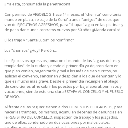
¡¡ Ya esta, consumada la penetración!!
Con permiso de VIGOBLOG, hace 14 meses, el “chemita” como tenia
mando en plaza, se trajo de la Coruña unos “amigos” de esos que
van de EJECUTIVOS AGRESIVOS, para “chupar” agua en las piscinas y
de paso darle unos contratos nuevos por 50 años ¡¡Manda carallo!!
El los trajo y “Santa Lucia” los “confirmo”
Los “chorizos” ¡¡Huy!! Perdón…
Los Ejecutivos agresivos, tomaron el mando de las “aguas dulces y
templadas” de la ciudad y desde el primer día ya dejaron claro en
que plan venían, pagan tarde y mal a los más de cien curritos, no
aplican el convenio, sancionan y despiden a los que denuncian y lo
que es mucho más grave. Desde el primer día incumplen el pliego
de condiciones al no cubrir los puestos por baja laboral, permisos y
vacaciones, siendo esto una clara ESTAFA AL CONCELLO Y AL PUEBLO
DE VIGO.
Al frente de las “aguas” tienen a dos ELEMENTOS PELIGROSOS, para
hacer las trampas, los mismos, acumulan decenas de denuncias en
le REGISTRO DEL CONCELLO, inspección de trabajo y los juzgados,
uno de ellos, condenado en dos ocasiones por malos tratos,
insultos y amenazas a los curritos, la ultima vez fue condenado