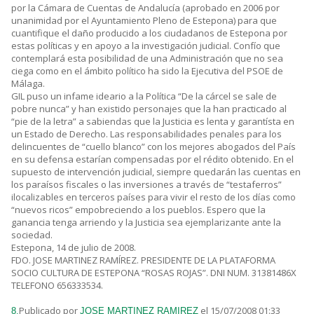
por la Cámara de Cuentas de Andalucía (aprobado en 2006 por
unanimidad por el Ayuntamiento Pleno de Estepona) para que
cuantifique el daño producido a los ciudadanos de Estepona por
estas políticas y en apoyo a la investigación judicial. Confío que
contemplará esta posibilidad de una Administración que no sea
ciega como en el ámbito político ha sido la Ejecutiva del PSOE de
Málaga.
GIL puso un infame ideario a la Política “De la cárcel se sale de
pobre nunca” y han existido personajes que la han practicado al
“pie de la letra” a sabiendas que la Justicia es lenta y garantísta en
un Estado de Derecho. Las responsabilidades penales para los
delincuentes de “cuello blanco” con los mejores abogados del País
en su defensa estarían compensadas por el rédito obtenido. En el
supuesto de intervención judicial, siempre quedarán las cuentas en
los paraísos fiscales o las inversiones a través de “testaferros”
ilocalizables en terceros países para vivir el resto de los días como
“nuevos ricos” empobreciendo a los pueblos. Espero que la
ganancia tenga arriendo y la Justicia sea ejemplarizante ante la
sociedad.
Estepona, 14 de julio de 2008.
FDO. JOSE MARTINEZ RAMÍREZ. PRESIDENTE DE LA PLATAFORMA
SOCIO CULTURA DE ESTEPONA “ROSAS ROJAS”. DNI NUM. 31381486X
TELEFONO 656333534.
Publicado por
el 15/07/2008 01:33
8.
JOSE MARTINEZ RAMIREZ