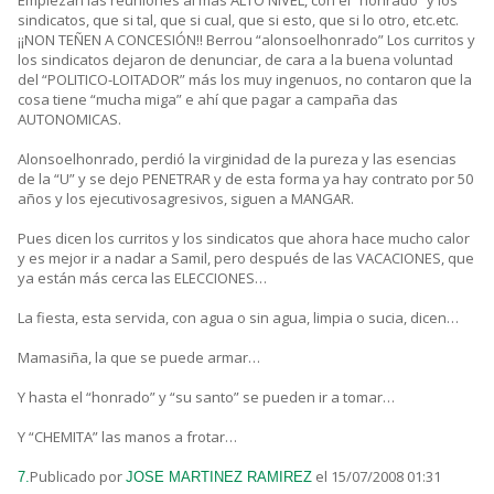
Empiezan las reuniones al más ALTO NIVEL, con el “honrado” y los
sindicatos, que si tal, que si cual, que si esto, que si lo otro, etc.etc.
¡¡NON TEÑEN A CONCESIÓN!! Berrou “alonsoelhonrado” Los curritos y
los sindicatos dejaron de denunciar, de cara a la buena voluntad
del “POLITICO-LOITADOR” más los muy ingenuos, no contaron que la
cosa tiene “mucha miga” e ahí que pagar a campaña das
AUTONOMICAS.
Alonsoelhonrado, perdió la virginidad de la pureza y las esencias
de la “U” y se dejo PENETRAR y de esta forma ya hay contrato por 50
años y los ejecutivosagresivos, siguen a MANGAR.
Pues dicen los curritos y los sindicatos que ahora hace mucho calor
y es mejor ir a nadar a Samil, pero después de las VACACIONES, que
ya están más cerca las ELECCIONES…
La fiesta, esta servida, con agua o sin agua, limpia o sucia, dicen…
Mamasiña, la que se puede armar…
Y hasta el “honrado” y “su santo” se pueden ir a tomar…
Y “CHEMITA” las manos a frotar…
Publicado por
el 15/07/2008 01:31
7.
JOSE MARTINEZ RAMIREZ