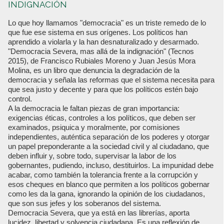
INDIGNACIÓN
Lo que hoy llamamos "democracia" es un triste remedo de lo
que fue ese sistema en sus orígenes. Los políticos han
aprendido a violarla y la han desnaturalizado y desarmado.
"Democracia Severa, mas allá de la indignación" (Tecnos
2015), de Francisco Rubiales Moreno y Juan Jesús Mora
Molina, es un libro que denuncia la degradación de la
democracia y señala las reformas que el sistema necesita para
que sea justo y decente y para que los políticos estén bajo
control.
A la democracia le faltan piezas de gran importancia:
exigencias éticas, controles a los políticos, que deben ser
examinados, psiquica y moralmente, por comisiones
independientes, auténtica separación de los poderes y otorgar
un papel preponderante a la sociedad civil y al ciudadano, que
deben influir y, sobre todo, supervisar la labor de los
gobernantes, pudiendo, incluso, destituirlos. La impunidad debe
acabar, como también la tolerancia frente a la corrupción y
esos cheques en blanco que permiten a los políticos gobernar
como les da la gana, ignorando la opinión de los ciudadanos,
que son sus jefes y los soberanos del sistema.
Democracia Severa, que ya está en las librerías, aporta
lucidez, libertad y solvencia ciudadana. Es una reflexión de