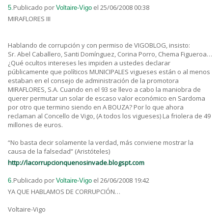
Publicado por
el 25/06/2008 00:38
5.
Voltaire-Vigo
MIRAFLORES III
Hablando de corrupción y con permiso de VIGOBLOG, insisto:
Sr. Abel Caballero, Santi Domínguez, Corina Porro, Chema Figueroa…
¿Qué ocultos intereses les impiden a ustedes declarar
públicamente que políticos MUNICIPALES vigueses están o al menos
estaban en el consejo de administración de la promotora
MIRAFLORES, S.A. Cuando en el 93 se llevo a cabo la maniobra de
querer permutar un solar de escaso valor económico en Sardoma
por otro que termino siendo en A BOUZA? Por lo que ahora
reclaman al Concello de Vigo, (A todos los vigueses) La friolera de 49
millones de euros.
“No basta decir solamente la verdad, más conviene mostrar la
causa de la falsedad” (Aristóteles)
http://lacorrupcionquenosinvade.blogspt.com
Publicado por
el 26/06/2008 19:42
6.
Voltaire-Vigo
YA QUE HABLAMOS DE CORRUPCIÓN…
Voltaire-Vigo