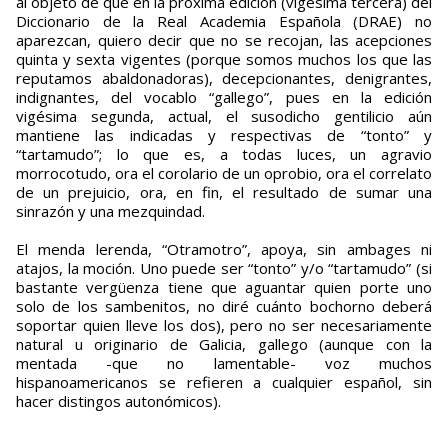
al objeto de que en la próxima edición (vigésima tercera) del
Diccionario de la Real Academia Española (DRAE) no
aparezcan, quiero decir que no se recojan, las acepciones
quinta y sexta vigentes (porque somos muchos los que las
reputamos abaldonadoras), decepcionantes, denigrantes,
indignantes, del vocablo “gallego”, pues en la edición
vigésima segunda, actual, el susodicho gentilicio aún
mantiene las indicadas y respectivas de “tonto” y
“tartamudo”; lo que es, a todas luces, un agravio
morrocotudo, ora el corolario de un oprobio, ora el correlato
de un prejuicio, ora, en fin, el resultado de sumar una
sinrazón y una mezquindad.
El menda lerenda, “Otramotro”, apoya, sin ambages ni
atajos, la moción. Uno puede ser “tonto” y/o “tartamudo” (si
bastante vergüenza tiene que aguantar quien porte uno
solo de los sambenitos, no diré cuánto bochorno deberá
soportar quien lleve los dos), pero no ser necesariamente
natural u originario de Galicia, gallego (aunque con la
mentada -que no lamentable- voz muchos
hispanoamericanos se refieren a cualquier español, sin
hacer distingos autonómicos).