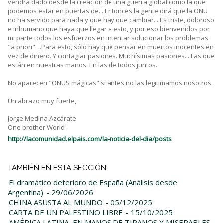
vendrá dado desde la creación de una guerra global como la que
podemos estar en puertas de. ..Entonces la gente dirá que la ONU
no ha servido para nada y que hay que cambiar. ..Es triste, doloroso
e inhumano que haya que llegar a esto, y por eso bienvenidos por
mi parte todos los esfuerzos en intentar solucionar los problemas
"a priori". ..Para esto, sólo hay que pensar en muertos inocentes en
vez de dinero. Y contagiar pasiones. Muchísimas pasiones. ..Las que
están en nuestras manos. En las de todos juntos.
No aparecen "ONUS mágicas" si antes no las legitimamos nosotros.
Un abrazo muy fuerte,
Jorge Medina Azcárate
One brother World
http://lacomunidad.elpais.com/la-noticia-del-dia/posts
TAMBIÉN EN ESTA SECCIÓN:
El dramático deterioro de España (Análisis desde
Argentina)
- 29/06/2026
CHINA ASUSTA AL MUNDO
- 05/12/2025
CARTA DE UN PALESTINO LIBRE
- 15/10/2025
AMÉRICA LATINA, EN MANOS DE TIRANOS Y MISERABLES