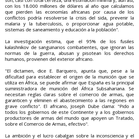
son, casi con total certeza, una estimación mínima y, aún así,
con los 18.000 millones de dólares al año que calculamos
que pierden las economías africanas por causa de los
conflictos podría resolverse la crisis del sida, prevenir la
malaria y la tuberculosis, o proporcionar agua potable,
sistemas de saneamiento y educación a la población".
La investigación estima, que el 95% de los fusiles
kalashnikov de sanguinarios combatientes, que ignoran las
normas de la guerra, abusan y pisotean los derechos
humanos, provienen del exterior africano.
"El dictamen, dice E. Barquero, apunta que, pese a la
dificultad para establecer el origen de la munición que se
utiliza en África, se puede afirmar que España es la principal
suministradora de munición del África Subsahariana. Se
necesitan reglas claras sobre el comercio de armas, que
garanticen y eliminen el abastecimiento a las regiones en
grave conflicto". El africano, Joseph Dube clama: "Pido a
todos los gobiernos de este Continente y a los gobiernos
productores de armas del mundo que apoyen un Tratado,
sobre el Comercio de Armas, efectivo".
La ambición y el lucro cabalgan sobre la inconsciencia y el