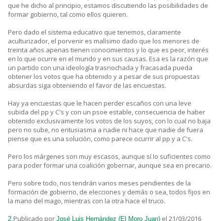
que he dicho al principio, estamos discutiendo las posibilidades de
formar gobierno, tal como ellos quieren.
Pero dado el sistema educativo que tenemos, claramente
aculturizador, el porvenir es malísimo dado que los menores de
treinta años apenas tienen conocimientos y lo que es peor, interés
en lo que ocurre en el mundo y en sus causas. Esa es la razón que
un partido con una ideología trasnochada y fracasada pueda
obtener los votos que ha obtenido y a pesar de sus propuestas
absurdas siga obteniendo el favor de las encuestas.
Hay ya encuestas que le hacen perder escaños con una leve
subida del pp y C's y con un psoe estable, consecuencia de haber
obtenido exclusivamente los votos de los suyos, con lo cual no baja
pero no sube, no entusiasma a nadie ni hace que nadie de fuera
piense que es una solución, como parece ocurrir al pp y a C's.
Pero los márgenes son muy escasos, aunque sí lo suficientes como
para poder formar una coalición gobernar, aunque sea en precario.
Pero sobre todo, nos tendrán varios meses pendientes de la
formación de gobierno, de elecciones y demás o sea, todos fijos en
la mano del mago, mientras con la otra hace el truco.
Publicado por
el 21/03/2016
2.
José Luis Hernández (El Moro Juan)