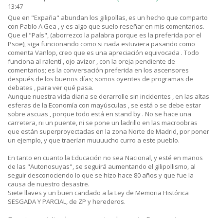
13:47
Que en "Expaña" abundan los gilipollas, es un hecho que comparto
con Pablo A Gea , y es algo que suelo reseñar en mis comentarios.
Que el "País", (aborrezco la palabra porque es la preferida por el
Psoe), siga funcionando como si nada estuviera pasando como
comenta Vanlop, creo que es una apreciación equivocada . Todo
funciona al ralentí , ojo avizor , con la oreja pendiente de
comentarios; es la conversación preferida en los ascensores
después de los buenos días; somos oyentes de programas de
debates , para ver qué pasa.
Aunque nuestra vida diaria se derarrolle sin incidentes , en las altas
esferas de la Economía con mayúsculas , se está o se debe estar
sobre ascuas , porque todo está en stand by . No se hace una
carretera, ni un puente, ni se pone un ladrillo en las macroobras
que están superproyectadas en la zona Norte de Madrid, por poner
un ejemplo, y que traerían muuuucho curro a este pueblo.
En tanto en cuanto la Educación no sea Nacional, y esté en manos
de las "Autonosuyas", se seguirá aumentando el gilipollismo, al
seguir desconociendo lo que se hizo hace 80 años y que fue la
causa de nuestro desastre.
Siete llaves y un buen candado a la Ley de Memoria Histórica
SESGADA Y PARCIAL, de ZP y herederos.