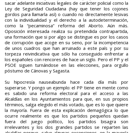
sacar adelante iniciativas legales de carácter policial como la
Ley de Seguridad Ciudadana (hay que tener los cojones
gordos para llamarla así) o cuando no directamente lesivas
con la individualidad y el derecho a la autodeterminación,
como la “pecaminosa” reforma del Aborto. Aún más.
Oposición interesada realiza su pretendida contrapartida,
una formación que si por algo se distingue es por los casos
de corrupción que acoge en su seno, por la incompetencia
de unos cuadros que han arruinado a este país y por su
torpeza reivindicativa que sólo ha conseguido enfrentar a
los españoles con rencores de hace un siglo. Pero el PP y el
PSOE siguen turnándose en las elecciones, para orgullo
póstumo de Cánovas y Sagasta.
Su hipocresía nauseabunda hace cada día más por
superarse. Y pongo un ejemplo: el PP tiene en mente como
es sabido una reforma electoral para el acceso a las
Alcaldías en los Ayuntamientos para que, en sus propios
términos, salga elegido el más votado, que es lo que quiere
la mayoría. Fuera de esta explicación demagógica lo que
ocurre realmente es que los partidos pequeños quedan
fuera del juego político, los partidos bisagra son
irrelevantes y los dos grandes partidos se reparten las
alcaldías porque, salvo algunas excepciones, en la mayoría