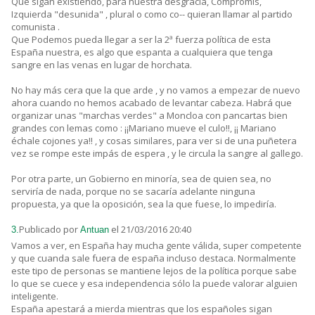
Que sigan existiendo, para nuestra desgracia, Compromis,
Izquierda "desunida" , plural o como co-- quieran llamar al partido
comunista .
Que Podemos pueda llegar a ser la 2ª fuerza política de esta
España nuestra, es algo que espanta a cualquiera que tenga
sangre en las venas en lugar de horchata.
No hay más cera que la que arde , y no vamos a empezar de nuevo
ahora cuando no hemos acabado de levantar cabeza. Habrá que
organizar unas "marchas verdes" a Moncloa con pancartas bien
grandes con lemas como : ¡¡Mariano mueve el culo!!, ¡¡ Mariano
échale cojones ya!! , y cosas similares, para ver si de una puñetera
vez se rompe este impás de espera , y le circula la sangre al gallego.
Por otra parte, un Gobierno en minoría, sea de quien sea, no
serviría de nada, porque no se sacaría adelante ninguna
propuesta, ya que la oposición, sea la que fuese, lo impediría.
Publicado por
el 21/03/2016 20:40
3.
Antuan
Vamos a ver, en España hay mucha gente válida, super competente
y que cuanda sale fuera de españa incluso destaca. Normalmente
este tipo de personas se mantiene lejos de la política porque sabe
lo que se cuece y esa independencia sólo la puede valorar alguien
inteligente.
España apestará a mierda mientras que los españoles sigan