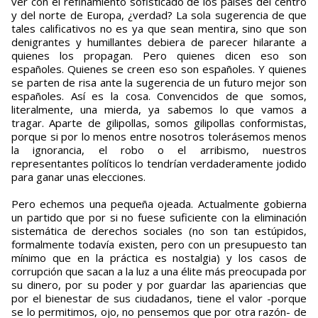
ver con el refinamiento sofisticado de los países del centro
y del norte de Europa, ¿verdad? La sola sugerencia de que
tales calificativos no es ya que sean mentira, sino que son
denigrantes y humillantes debiera de parecer hilarante a
quienes los propagan. Pero quienes dicen eso son
españoles. Quienes se creen eso son españoles. Y quienes
se parten de risa ante la sugerencia de un futuro mejor son
españoles. Así es la cosa. Convencidos de que somos,
literalmente, una mierda, ya sabemos lo que vamos a
tragar. Aparte de gilipollas, somos gilipollas conformistas,
porque si por lo menos entre nosotros tolerásemos menos
la ignorancia, el robo o el arribismo, nuestros
representantes políticos lo tendrían verdaderamente jodido
para ganar unas elecciones.
Pero echemos una pequeña ojeada. Actualmente gobierna
un partido que por si no fuese suficiente con la eliminación
sistemática de derechos sociales (no son tan estúpidos,
formalmente todavía existen, pero con un presupuesto tan
mínimo que en la práctica es nostalgia) y los casos de
corrupción que sacan a la luz a una élite más preocupada por
su dinero, por su poder y por guardar las apariencias que
por el bienestar de sus ciudadanos, tiene el valor -porque
se lo permitimos, ojo, no pensemos que por otra razón- de