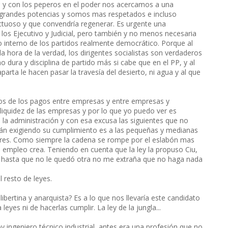
e, y con los peperos en el poder nos acercamos a una
grandes potencias y somos mas respetados e incluso
ctuoso y que convendría regenerar. Es urgente una
e los Ejecutivo y Judicial, pero también y no menos necesaria
to interno de los partidos realmente democrático. Porque al
la hora de la verdad, los dirigentes socialistas son verdaderos
dura y disciplina de partido más si cabe que en el PP, y al
arta le hacen pasar la travesía del desierto, ni agua y al que
azos de los pagos entre empresas y entre empresas y
 liquidez de las empresas y por lo que yo puedo ver es
la administración y con esa excusa las siguientes que no
tán exigiendo su cumplimiento es a las pequeñas y medianas
res. Como siempre la cadena se rompe por el eslabón mas
s empleo crea. Teniendo en cuenta que la ley la propuso Ciu,
ndó hasta que no le quedó otra no me extraña que no haga nada
 resto de leyes.
bertina y anarquista? Es a lo que nos llevaría este candidato
yes ni de hacerlas cumplir. La ley de la jungla...
oy ingeniero técnico industrial, antes era una profesión que no