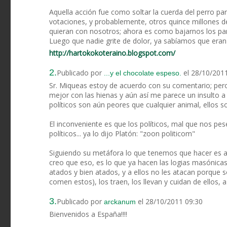
Aquella acción fue como soltar la cuerda del perro 
votaciones, y probablemente, otros quince millones de
quieran con nosotros; ahora es como bajarnos los pan
Luego que nadie grite de dolor, ya sabíamos que eran 
http://hartokokoteraino.blogspot.com/
2.
Publicado por
el 28/10/201
...y el chocolate espeso.
Sr. Miqueas estoy de acuerdo con su comentario; pero,
mejor con las hienas y aún así me parece un insulto a la
políticos son aún peores que cualquier animal, ellos s
El inconveniente es que los políticos, mal que nos p
políticos... ya lo dijo Platón: "zoon politicom"
Siguiendo su metáfora lo que tenemos que hacer es at
creo que eso, es lo que ya hacen las logias masónicas,
atados y bien atados, y a ellos no les atacan porque 
comen estos), los traen, los llevan y cuidan de ellos, 
3.
Publicado por
el 28/10/2011 09:30
arckanum
Bienvenidos a España!!!!