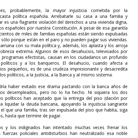
es, probablemente, la mayor injusticia cometida por la
casta política española. Arrebatarle su casa a una familia y
ar es una flagrante violación del derechos a una vivienda digna,
os españoles por nuestra Constitución. A pesar de esa garantía
 cientos de miles de familias españolas están siendo expulsadas
 sólo porque están en el paro y no pueden pagar sus viviendas.
 arruina con su mala política y, además, los aplasta y los arroja
pobreza extrema. Algunos de esos desahucios, televisados por
 y programas efectistas, causan en los ciudadanos un profundo
políticos y a los banqueros. El desahucio, cuando afecta a
iños pequeños, es de una crudeza impresionante y desacredita
os políticos, a la Justicia, a la Banca y al mismo sistema.
dría haber evitado ese drama pactando con la banca años de
los desempleados, pero no lo ha hecho. Ni siquiera los dos
os políticos han aceptado que la entrega del piso (dación por
a liquidar la deuda bancaria, apoyando la injusticia sangrante
el que una familia, tras ser expulsada del piso que habita, siga
s, hasta que termine de pagar.
os y los indignados han intentado muchas veces frenar los
fuerzas policiales antidisturbios han neutralizado esa noble