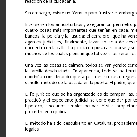
reacción de la ciudadanía.
Sin embargo, existe un fórmula para frustrar el embargo 
Intervienen los antidisturbios y aseguran un perímetro p
cuatro cosas más importantes que tenían en casa, mien
bancos, la policía y la justicia; el cerrajero, que ha ve
agentes judiciales, finalmente, levantan acta de desa
encuentra en la calle. La policía empieza a retirarse y s
muchos de los cuales piensan que tal vez ellos serán los
Una vez las cosas se calman, todos se van yendo: cerraje
la familia desahuciada. En apariencia, todo se ha term
continúa considerando que aquella es su casa, regresa
sencillo método de la patada en la puerta. El padre, que
El lío jurídico que se ha organizado es de campanillas,
practicó y el expediente judicial se tiene que dar po
hipoteca, sino unos simples ocupas. Y si el propietar
procedimiento judicial.
El método ha sido descubierto en Cataluña, probableme
legales.