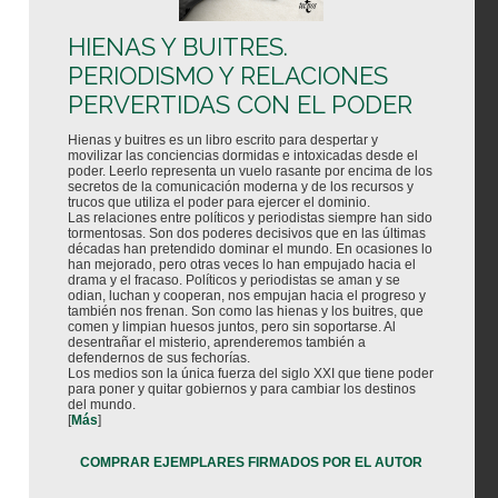
HIENAS Y BUITRES.
PERIODISMO Y RELACIONES
PERVERTIDAS CON EL PODER
Hienas y buitres es un libro escrito para despertar y
movilizar las conciencias dormidas e intoxicadas desde el
poder. Leerlo representa un vuelo rasante por encima de los
secretos de la comunicación moderna y de los recursos y
trucos que utiliza el poder para ejercer el dominio.
Las relaciones entre políticos y periodistas siempre han sido
tormentosas. Son dos poderes decisivos que en las últimas
décadas han pretendido dominar el mundo. En ocasiones lo
han mejorado, pero otras veces lo han empujado hacia el
drama y el fracaso. Políticos y periodistas se aman y se
odian, luchan y cooperan, nos empujan hacia el progreso y
también nos frenan. Son como las hienas y los buitres, que
comen y limpian huesos juntos, pero sin soportarse. Al
desentrañar el misterio, aprenderemos también a
defendernos de sus fechorías.
Los medios son la única fuerza del siglo XXI que tiene poder
para poner y quitar gobiernos y para cambiar los destinos
del mundo.
[
Más
]
COMPRAR EJEMPLARES FIRMADOS POR EL AUTOR