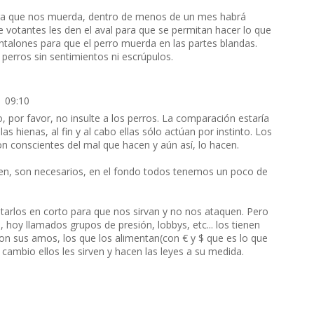
para que nos muerda, dentro de menos de un mes habrá
 votantes les den el aval para que se permitan hacer lo que
talones para que el perro muerda en las partes blandas.
perros sin sentimientos ni escrúpulos.
1 09:10
 por favor, no insulte a los perros. La comparación estaría
s hienas, al fin y al cabo ellas sólo actúan por instinto. Los
on conscientes del mal que hacen y aún así, lo hacen.
esen, son necesarios, en el fondo todos tenemos un poco de
arlos en corto para que nos sirvan y no nos ataquen. Pero
 hoy llamados grupos de presión, lobbys, etc... los tienen
son sus amos, los que los alimentan(con € y $ que es lo que
a cambio ellos les sirven y hacen las leyes a su medida.