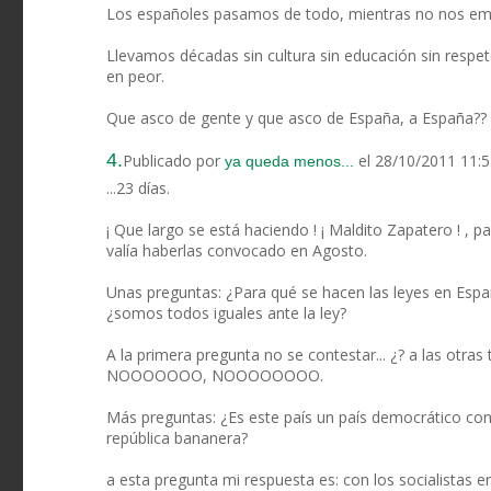
Los españoles pasamos de todo, mientras no nos em
Llevamos décadas sin cultura sin educación sin respet
en peor.
Que asco de gente y que asco de España, a España?? S
4.
Publicado por
el 28/10/2011 11:
ya queda menos...
...23 días.
¡ Que largo se está haciendo ! ¡ Maldito Zapatero ! , 
valía haberlas convocado en Agosto.
Unas preguntas: ¿Para qué se hacen las leyes en Espa
¿somos todos iguales ante la ley?
A la primera pregunta no se contestar... ¿? a las otr
NOOOOOOO, NOOOOOOOO.
Más preguntas: ¿Es este país un país democrático c
república bananera?
a esta pregunta mi respuesta es: con los socialistas 