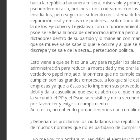
hacia la república bananera mísera, miserable y pobr
pseudodemocracía, próspera, nos codeamos con las 
envidiados, pero seguimos sufriendo un sistema defe
separación real y efectiva de poderes.... sobre todo d
la de los Ejecutivo y Legislativo con un funcionamien
psoe se le llena la boca de democracia interna pero a 
dictadores dentro de su partido y lo manejan con mano 
que se mueve ya se sabe lo que le ocurre y al que se ap
discrepa y se sale de la secta... persecución política.
Esto viene a que se hizo una Ley para regular los pl
administración para reducir la morosidad y mejorar la
verdadero papel mojado, la primera que no cumple es 
cumplen son las grandes empresas, a los que si le es
empresas ya que a éstas se lo imponen sus proveedo
débil y da la casualidad que ese eslabón es el que ma
la secundó el PP y el Psoe se resisitió y no la secu
por favorecer y exigir su cumplimiento.
Ante esto, no entiendo porque tenemos que cumplir el
¿Deberíamos proclamar los ciudadanos una república li
de muchos nombres que no es partidario de cumplir la le
...yo me voy con Arckanum, ¿es difícil el alemán? yo s