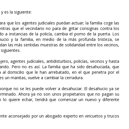
y es la siguiente:
ara que los agentes judiciales puedan actuar; la familia coge las
tras que el vecindario no para de gritar consignas contra los
nido a instancias de la policía, cambia el pomo de la puerta. Los
hucio y la familia, en medio de la más profunda tristeza, se
e dan las más sentidas muestras de solidaridad entre los vecinos,
 siguientes.
ro, agentes judiciales, antidisturbios, policías, vecinos y hasta
iando. Pero no es así. La familia que ha sido desahuciada, que
 al domicilio que le han arrebatado, en el que penetra por el
 es un manitas, vuelve a cambiar la cerradura.
 porque no se les puede volver a desahuciar. El desahucio ya se
r terminado. Ahora ya no son unos propietarios que no pagan su
io lo quiere echar, tendrá que comenzar un nuevo y diferente
nte aconsejado por un abogado experto en viricuetos y trucos