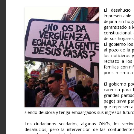
El desahucio 
impresentable 
dejarla sin hog
garantizado a l
constitucional,
de sus hogares
El gobierno los
al pozo de la 
los noticieros
rechazo a los 
familias con n
por si mismo a l
El gobierno po
carencia para 
grandes partid
pago) sirva par
que representa 
siendo deudora y tenga embargados sus ingresos futuro
Los ciudadanos solidarios, algunas ONGs, los vecin
desahucios, pero la intervención de las contundentes 