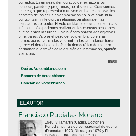
corruptos. Es un gesto democrático de rechazo a los
políticos, partidos y programas, no al sistema. Conscientes
del riesgo que representaría un voto en blanco masivo, los
gestores de las actuales democracias no lo valoran, ni lo
contabilizan, ni le otorgan plasmación alguna en las
estructuras del poder. El voto en blanco es una censura casi
inútil que sólo podemos realizar en las escasas ocasiones
que se abren las urnas. Esta bitácora abraza dos objetivos
principales: Valorar el peso del voto en blanco en las
democracias avanzadas y permitir a los ciudadanos libres
ejercer el derecho a la bofetada democrática de manera
permanente, a través de la difusión de información, opinión
y análisis.
[más]
Qué es Votoenblanco.com
Banners de Votoenblanco
Canción de Votoenblanco
EL AUTOR
Votoenblanco.com
Francisco Rubiales Moreno
1948, Villamartín (Cádiz). Doctor en
Periodismo, ha sido corresponsal de guerra
(Ramadam 1973, Nicaragua 1979 y El
Salvador 1980), director de las