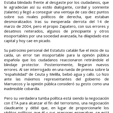
Estaba blindado frente al desgaste por los ciudadanos, que
le agradecían así su estilo dialogante, cordial y sonriente
(talante) y llegó a conseguir una ventaja de casi diez puntos
sobre sus rivales políticos de derecha, que estaban
desmoralizados tras su inesperada derrota del 14 de
marzo de 2004, pero el propio Zapatero, con sus errores y
desatinos reiterados, algunos de principiante y otros
insoportables por una sociedad avanzada, ha dilapidado ese
capital y hoy cae en picado.
Su patrocinio personal del Estatuto catalán fue el inicio de su
caída, un error tan insoportable para la opinión pública
española que los ciudadanos reaccionaron retirándole el
blindaje protector. Posteriormente, llegaron nuevos
errores. Al ser interrogado en una rueda de prensa sobre la
“españolidad” de Ceuta y Melilla, bebió agua y callo. Lo hizo
ante las máximos representantes del gobierno de
Marruecos y la opinión pública consideró su gesto como una
inadmisible cobardía.
Pero su verdadera tumba política está siendo la negociación
con ETA para alcanzar el fin del terrorismo, una negociación
claudicante y débil que, en lugar de proporcionarle los
réditos políticos que él y sus asesores esperaban, se está