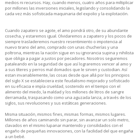
medios ni recursos. Hay, cuando menos, cuatro años para miltiplicar
por millones las inversiones iniciales, legislando y consolidando la
cada vez más sofisticada maquinaria del expolio y la explotación.
Cuando zapatero se agote, el amo pondrá otro, de su abundante
cosecha, y estaremos igual. Olvidaremos a zapatero y los pocos de
siempre trasladeremos nuestro resentimiento o impotencia al
nuevo tirano del amo, comprado con unas chucherías y una
poltrona, mientras la nación sigue en su ignorancia supina y nihilista
que obliga a pagar a justos por pecadores. Nosotros seguiremos
pataleando en la seguridad de que así lograremos vencer al amo y
a sus títeres y perros mal domados que le sirven y custodian. Así
estan invariablemente, las cosas desde que allá por los principios
del siglo X se estableciera este feudalismo mejorado y sofisticado
en su eficacia e impía crueldad, sostenido en el tiempo con el
alimento del miedo, la maldad y los millones de litros de sangre
derramada, traspasando como una aguzada lanza, a través de los
siglos, sus revoluciones y sus estáticas generaciones.
Misma situación, mismos fines, mismas formas, mismos lugares.
Millones de años caminando sin parar, sin avanzar un solo metro,
clavados en el mismo lupanar mantenido y consilidados con el
engaño de pequeñas innovaciones, con la facilidad del que engaña
a un bebé.