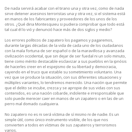
De nada servirá acabar con el tirano una y otra vez, como de nada
sirve detener asesinos terroristas una y otra vez, si el sistema está
en manos de los fabricantes y proveedores de los unos de los
otros. ¿Qué diria Montesquieu si pudiera comprobar que todo está
tal cual él lo vió y denunció hace más de dos siglos y medio?
Los errores políticos de zapatero los pagamos y pagaremos,
durante largas décadas de la vida de cada uno de los ciudadanos
con la mala fortuna de ser español o de la maravillosa y avanzada
civilización occidental, que sin dejar de ser fuedal ni un solo minuto,
tiene como mérito destacable esclavizar a sus pueblos en la ipnósis
de hacerles creer en el espejismo de su libertad y democracia,
cayendo en el truco que estable su sometimiento voluntario. Una
vez que se produce la situación, con sus diferentes situaciones y
múltiples variantes, lo tendremos merecido. Una nación que permite
que el delito se incube, crezca y se apropie de sus vidas con sus
contenidos, es una nación cobarde, indolente e irresponsable que
solo puede merecer caer en manos de un zapatero o en las de un
perro mal domado cualquiera.
No zapatero no es ni será víctima de sí mismo ni de nadie. Es un
simple útil, como único instrumento visible, de los que nos
convierten a todos en víctimas de sus zapateros y terrorismos
varios.