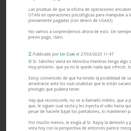
Las pruebas de que la oficina de operaciones encubi
OTAN en operaciones psicológicas para manipular a la 
previamente pagadas (con dinero de USAID).
No vamos a sorprendernos ahora de esto. De siempre s
previo pago, claro.
2.
Publicado por
el 27/03/2025 11:47
Un Culé
El Sr. Sánchez vivirá en Moncloa mientras tenga algo q
muy próximo- que ya no le quede nada que ofrecer, l
Estoy convencido de que ha tenido la posibilidad de sa
arrastrarse ante los nazi-onalistas que le están sacan
prestigio que pudiera tener.
Hay que reconocerle, no se si llamarlo mérito, que a p
que, le siguen cual secta y les inyecta el odio hacia 
pesar de hacerle bajar los pantalones, lo mantienen p
Por mucho menos, le exigía al Sr. Rajoy la dimisión
vista hoy con la perspectiva de entonces parece mezq