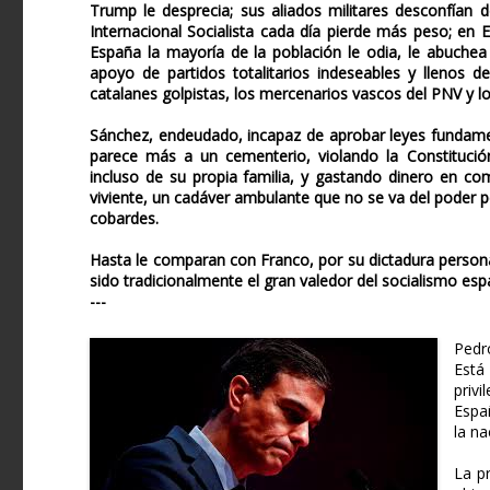
Trump le desprecia; sus aliados militares desconfían de
Internacional Socialista cada día pierde más peso; en
España la mayoría de la población le odia, le abuchea y
apoyo de partidos totalitarios indeseables y llenos 
catalanes golpistas, los mercenarios vascos del PNV y los
Sánchez, endeudado, incapaz de aprobar leyes fundamen
parece más a un cementerio, violando la Constitució
incluso de su propia familia, y gastando dinero en c
viviente, un cadáver ambulante que no se va del poder 
cobardes.
Hasta le comparan con Franco, por su dictadura person
sido tradicionalmente el gran valedor del socialismo esp
---
Pedr
Está
privi
Espa
la na
La p