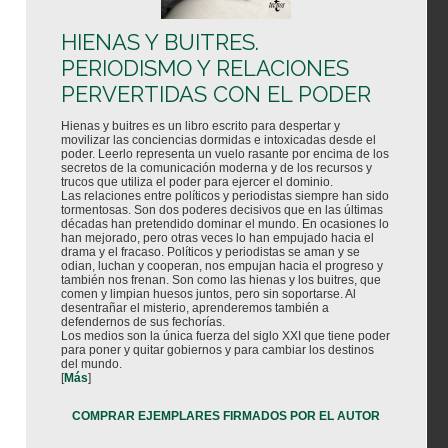
HIENAS Y BUITRES.
PERIODISMO Y RELACIONES
PERVERTIDAS CON EL PODER
Hienas y buitres es un libro escrito para despertar y
movilizar las conciencias dormidas e intoxicadas desde el
poder. Leerlo representa un vuelo rasante por encima de los
secretos de la comunicación moderna y de los recursos y
trucos que utiliza el poder para ejercer el dominio.
Las relaciones entre políticos y periodistas siempre han sido
tormentosas. Son dos poderes decisivos que en las últimas
décadas han pretendido dominar el mundo. En ocasiones lo
han mejorado, pero otras veces lo han empujado hacia el
drama y el fracaso. Políticos y periodistas se aman y se
odian, luchan y cooperan, nos empujan hacia el progreso y
también nos frenan. Son como las hienas y los buitres, que
comen y limpian huesos juntos, pero sin soportarse. Al
desentrañar el misterio, aprenderemos también a
defendernos de sus fechorías.
Los medios son la única fuerza del siglo XXI que tiene poder
para poner y quitar gobiernos y para cambiar los destinos
del mundo.
[
Más
]
COMPRAR EJEMPLARES FIRMADOS POR EL AUTOR