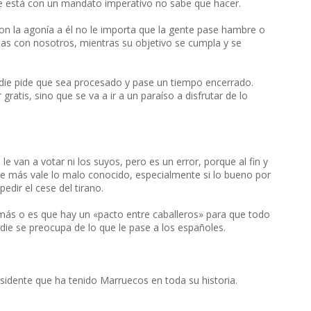
que está con un mandato imperativo no sabe que hacer.
n la agonía a él no le importa que la gente pase hambre o
ntas con nosotros, mientras su objetivo se cumpla y se
adie pide que sea procesado y pase un tiempo encerrado.
ratis, sino que se va a ir a un paraíso a disfrutar de lo
e van a votar ni los suyos, pero es un error, porque al fin y
ue más vale lo malo conocido, especialmente si lo bueno por
edir el cese del tirano.
 más o es que hay un «pacto entre caballeros» para que todo
nadie se preocupa de lo que le pase a los españoles.
esidente que ha tenido Marruecos en toda su historia.