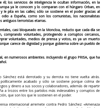
 él; los servicios de inteligencia le ocultan información, en la
 Europa ya le conocen y lo comparan con el húngaro Orban, en
 le pita en las calles; sólo se sostiene en el poder gracias al
de odio a España, como son los comunistas, los nacionalistas
 antiguos terroristas etarras.
tales, casi bloqueado en la Moncloa, reducto que cada día se
n, comprando voluntades, protegiendo a corruptos cercanos,
omprar voluntades, medios de prensa y votos, es ya un muerto
porque carece de dignidad y porque gobierna sobre un pueblo de
al, en numerosos ambientes. incluyendo el grupo PRISA, que ha
añol.
o Sánchez está derrotado y su derrota no tiene vuelta atrás.
 políticamente acabado y sólo se sostiene porque colma de
legios y dinero a sus socios y colaboradores, además de repartir
ña a trozos entre los partidos más indeseables y corruptos de
ción, que son los que le sostienen en el poder.
rensa internacional arremete contra Pedro Sánchez: «Amenaza