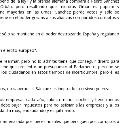
mperio de la ley» y la prensa alemana compara a Pedro Sánchez
Orbán, pero resaltando que mientras Orbán es popular y
ene mayorías en las urnas, Sánchez pierde votos y sólo se
ene en el poder gracias a sus alianzas con partidos corruptos y
ue sólo se mantiene en el poder destrozando España y regalando
n ejército europeo".
e rearmar, pero no lo admite; tiene que conseguir dinero para
tiene que presentar un presupuesto al Parlamento, pero no se
a los ciudadanos en estos tiempos de incertidumbre, pero él es
os, no sabemos si Sánchez es inepto, loco o sinvergüenza.
os empresas cada año, fabrica menos coches y tiene menos
e debe bajar impuestos para no asfixiar a las empresas y a los
cada día más, endeudando y esquilmando.
tá amenazada por jueces hostiles que persiguen por corruptos a