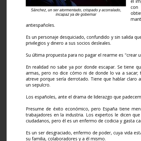
el i
con 
Sánchez, un ser atormentado, crispado y acorralado,
obti
incapaz ya de gobernar
manti
antiespañoles.
Es un personaje desquiciado, confundido y sin salida q
privilegios y dinero a sus socios desleales.
Su última propuesta para no pagar el rearme es "crear u
En realidad no sabe ya por donde escapar. Se tiene qu
armas, pero no dice cómo ni de donde lo va a sacar; 
atreve porque sería derrotado. Tiene que hablar claro 
un sepulcro.
Los españoles, ante el drama de liderazgo que padecem
Presume de éxito económico, pero España tiene men
trabajadores en la industria. Los expertos le dicen qu
ciudadanos, pero él es un enfermo de codicia y gasta 
Es un ser desgraciado, enfermo de poder, cuya vida es
su familia, colaboradores y a él mismo.