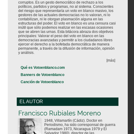
corruptos. Es un gesto democrático de rechazo a los
políticos, partidos y programas, no al sistema. Conscientes
del riesgo que representaría un voto en blanco masivo, los
gestores de las actuales democracias no lo valoran, ni lo
contabilizan, ni le otorgan plasmación alguna en las
estructuras del poder. El voto en blanco es una censura casi
inútil que sólo podemos realizar en las escasas ocasiones
que se abren las urnas. Esta bitácora abraza dos objetivos
principales: Valorar el peso del voto en blanco en las
democracias avanzadas y permitir a los ciudadanos libres
ejercer el derecho a la bofetada democrática de manera
permanente, a través de la difusión de información, opinión
y análisis.
[más]
Qué es Votoenblanco.com
Banners de Votoenblanco
Canción de Votoenblanco
EL AUTOR
Votoenblanco.com
Francisco Rubiales Moreno
1948, Villamartín (Cádiz). Doctor en
Periodismo, ha sido corresponsal de guerra
(Ramadam 1973, Nicaragua 1979 y El
Salvador 1980), director de las