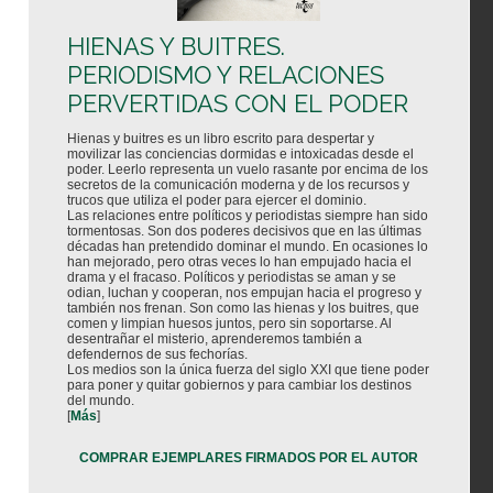
HIENAS Y BUITRES.
PERIODISMO Y RELACIONES
PERVERTIDAS CON EL PODER
Hienas y buitres es un libro escrito para despertar y
movilizar las conciencias dormidas e intoxicadas desde el
poder. Leerlo representa un vuelo rasante por encima de los
secretos de la comunicación moderna y de los recursos y
trucos que utiliza el poder para ejercer el dominio.
Las relaciones entre políticos y periodistas siempre han sido
tormentosas. Son dos poderes decisivos que en las últimas
décadas han pretendido dominar el mundo. En ocasiones lo
han mejorado, pero otras veces lo han empujado hacia el
drama y el fracaso. Políticos y periodistas se aman y se
odian, luchan y cooperan, nos empujan hacia el progreso y
también nos frenan. Son como las hienas y los buitres, que
comen y limpian huesos juntos, pero sin soportarse. Al
desentrañar el misterio, aprenderemos también a
defendernos de sus fechorías.
Los medios son la única fuerza del siglo XXI que tiene poder
para poner y quitar gobiernos y para cambiar los destinos
del mundo.
[
Más
]
COMPRAR EJEMPLARES FIRMADOS POR EL AUTOR