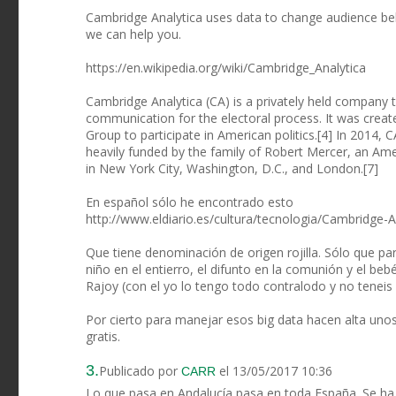
Cambridge Analytica uses data to change audience beha
we can help you.
https://en.wikipedia.org/wiki/Cambridge_Analytica
Cambridge Analytica (CA) is a privately held company 
communication for the electoral process. It was creat
Group to participate in American politics.[4] In 2014, C
heavily funded by the family of Robert Mercer, an Amer
in New York City, Washington, D.C., and London.[7]
En español sólo he encontrado esto
http://www.eldiario.es/cultura/tecnologia/Cambridg
Que tiene denominación de origen rojilla. Sólo que 
niño en el entierro, el difunto en la comunión y el be
Rajoy (con el yo lo tengo todo contralodo y no teneis 
Por cierto para manejar esos big data hacen alta un
gratis.
3.
Publicado por
el 13/05/2017 10:36
CARR
Lo que pasa en Andalucía pasa en toda España. Se ha c