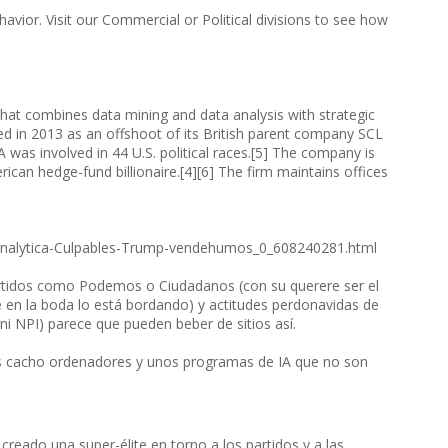
vior. Visit our Commercial or Political divisions to see how
that combines data mining and data analysis with strategic
ed in 2013 as an offshoot of its British parent company SCL
A was involved in 44 U.S. political races.[5] The company is
ican hedge-fund billionaire.[4][6] The firm maintains offices
e-Analytica-Culpables-Trump-vendehumos_0_608240281.html
partidos como Podemos o Ciudadanos (con su querere ser el
bé en la boda lo está bordando) y actitudes perdonavidas de
ni NPI) parece que pueden beber de sitios así.
os cacho ordenadores y unos programas de IA que no son
reado una super-élite en torno a los partidos y a las