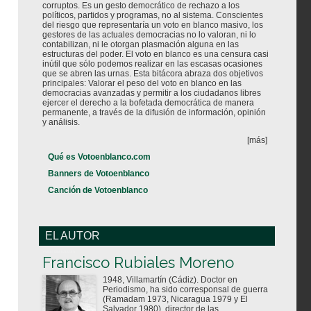
corruptos. Es un gesto democrático de rechazo a los
políticos, partidos y programas, no al sistema. Conscientes
del riesgo que representaría un voto en blanco masivo, los
gestores de las actuales democracias no lo valoran, ni lo
contabilizan, ni le otorgan plasmación alguna en las
estructuras del poder. El voto en blanco es una censura casi
inútil que sólo podemos realizar en las escasas ocasiones
que se abren las urnas. Esta bitácora abraza dos objetivos
principales: Valorar el peso del voto en blanco en las
democracias avanzadas y permitir a los ciudadanos libres
ejercer el derecho a la bofetada democrática de manera
permanente, a través de la difusión de información, opinión
y análisis.
[más]
Qué es Votoenblanco.com
Banners de Votoenblanco
Canción de Votoenblanco
EL AUTOR
Votoenblanco.com
Francisco Rubiales Moreno
1948, Villamartín (Cádiz). Doctor en
Periodismo, ha sido corresponsal de guerra
(Ramadam 1973, Nicaragua 1979 y El
Salvador 1980), director de las