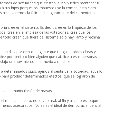
 formas de sexualidad que existen, si no puedes mantener tu
a a tus hijos porque los impuestos se la comen, está claro
es alcanzaremos la felicidad, seguramente del cementerio,
ría cree en el sistema. Es decir, cree en la limpieza de los
dos, cree en la limpieza de las votaciones, cree que los
re todo creen que fuera del sistema sólo hay llanto y rechinar
a un diez por ciento de gente que tenga las ideas claras y las
diez por ciento o bien alguien que catalice a esas personas
produjo un movimiento que movió a muchos.
a determinados sitios ajenos al sentir de la sociedad, aquello
eó para producir determinados efectos, que se lograron de
resa de manipulación de masas.
 el mensaje a esto, no lo veo mal, al fin y al cabo es lo que
o menos asesorados. No es es el ideal de democracia, pero al