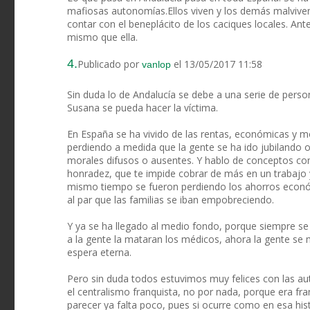
mafiosas autonomías.Ellos viven y los demás malvive
contar con el beneplácito de los caciques locales. An
mismo que ella.
4.
Publicado por
el 13/05/2017 11:58
vanlop
Sin duda lo de Andalucía se debe a una serie de pers
Susana se pueda hacer la víctima.
En España se ha vivido de las rentas, económicas y mo
perdiendo a medida que la gente se ha ido jubilando 
morales difusos o ausentes. Y hablo de conceptos com
honradez, que te impide cobrar de más en un trabajo
mismo tiempo se fueron perdiendo los ahorros econó
al par que las familias se iban empobreciendo.
Y ya se ha llegado al medio fondo, porque siempre s
a la gente la mataran los médicos, ahora la gente se 
espera eterna.
Pero sin duda todos estuvimos muy felices con las au
el centralismo franquista, no por nada, porque era fr
parecer ya falta poco, pues si ocurre como en esa histo