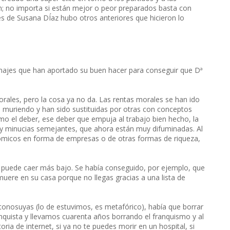
n; no importa si están mejor o peor preparados basta con
tes de Susana DÍaz hubo otros anteriores que hicieron lo
onajes que han aportado su buen hacer para conseguir que Dª
rales, pero la cosa ya no da. Las rentas morales se han ido
o muriendo y han sido sustituidas por otras con conceptos
o el deber, ese deber que empuja al trabajo bien hecho, la
 y minucias semejantes, que ahora están muy difuminadas. Al
micos en forma de empresas o de otras formas de riqueza,
e puede caer más bajo. Se había conseguido, por ejemplo, que
muere en su casa porque no llegas gracias a una lista de
tonosuyas (lo de estuvimos, es metafórico), había que borrar
anquista y llevamos cuarenta años borrando el franquismo y al
ria de internet, si ya no te puedes morir en un hospital, si