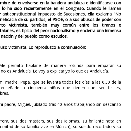
umbre de envolverse en la bandera andaluza e identificarse con
 lo ha sido recientemente en el Congreso. Cuando le llaman
y anticonstitucional Impuesto de Sucesiones, ella exclama "No
 ineficacia de su partidos, el PSOE, o a sus abusos de poder son
nto victimista, también muy común entre los tiranos e
talanes, es típico del peor nacionalismo y encierra una inmensa
e la nación y del pueblo como escudos.
 uso victimista. Lo reproduzco a continuación:
Me permito hablarle de manera rotunda para empatar su
 no es Andalucía. Le voy a explicar yo lo que es Andalucía.
mi madre, Pepa, que se levanta todos los días a las 6.30 de la
nseñarle a cincuenta niños que tienen que ser felices,
bres.
mi padre, Miguel. Jubilado tras 40 años trabajando sin descanso
rera, sus dos masters, sus dos idiomas, su brillante nota en
a mitad de su familia vive en Münich), su sueldo recortado y su