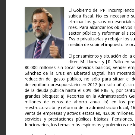
El Gobierno del PP, incumpliendo
subida fiscal. No es necesario su
eliminar los gastos no esenciale
mes. Para alcanzar los objetivos 
sector público y reformar el sist
Tvs o privatizarlas y rebajar los 
medida de subir el impuesto le oc
El pensamiento y situación de la 
dicen M. Llamas y J.R. Rallo en s
80.000 millones sin tocar servicios básicos; vender e
Sánchez de la Cruz en Libertad Digital, han mostrad
reducción del gasto público, no sólo para situar el d
desequilibrio presupuestario en 2012 (un solo año), si
de la deuda pública hasta el 60% del PIB -y, por tanto
grandes bloques: a) Recortes en la Administración Ge
millones de euros de ahorro anual; b) en los pr
reestructuración y reforma de la administración local, 16
venta de empresas y activos estatales, 43.000 millones
servicios y prestaciones públicas básicas: Pensiones,
funcionarios, los temas más espinosos y polémicos de los