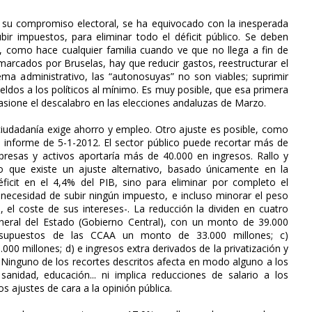
 su compromiso electoral, se ha equivocado con la inesperada
bir impuestos, para eliminar todo el déficit público. Se deben
s, como hace cualquier familia cuando ve que no llega a fin de
marcados por Bruselas, hay que reducir gastos, reestructurar el
ema administrativo, las “autonosuyas” no son viables; suprimir
sueldos a los políticos al mínimo. Es muy posible, que esa primera
asione el descalabro en las elecciones andaluzas de Marzo.
ciudadanía exige ahorro y empleo. Otro ajuste es posible, como
u informe de 5-1-2012. El sector público puede recortar más de
mpresas y activos aportaría más de 40.000 en ingresos. Rallo y
o que existe un ajuste alternativo, basado únicamente en la
éficit en el 4,4% del PIB, sino para eliminar por completo el
n necesidad de subir ningún impuesto, e incluso minorar el peso
, el coste de sus intereses-. La reducción la dividen en cuatro
neral del Estado (Gobierno Central), con un monto de 39.000
esupuestos de las CCAA un monto de 33.000 millones; c)
.000 millones; d) e ingresos extra derivados de la privatización y
. Ninguno de los recortes descritos afecta en modo alguno a los
 sanidad, educación... ni implica reducciones de salario a los
 ajustes de cara a la opinión pública.