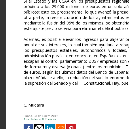
Si el Estado y las CCAA en los presupuestos regional
próximo a los 29.000 millones de euros en un solo año
públicos; esto es, precisamente, lo que avanzó la presid
otra parte, la reestructuración de los ayuntamientos 
mediante la fusión del 95% de los mismos, se obtendrí
este ajuste previo serviría para eliminar el déficit público
Además, es posible elevar los ingresos para aligerar p
anual de sus intereses, lo cual también ayudaría a reb
los presupuestos estatales, autonómicos y locales,
administración paralela; en concreto, en España existe
escapan al control parlamentario: 2.357 empresas son d
de forma muy diversa (y opaca) entre los municipios. 
de euros, según los últimos datos del Banco de España;
plazo. Añádase a ello, la reducción del sueldo enorme de
la supresión del Senado y del T. Constitucional. Hay, pues
C. Mudarra
- -
Lunes, 23 de Enero 2012
Artículo leído 953 veces