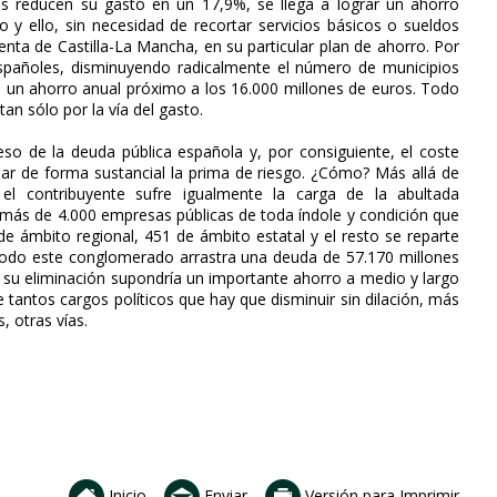
es reducen su gasto en un 17,9%, se llega a lograr un ahorro
 y ello, sin necesidad de recortar servicios básicos o sueldos
enta de Castilla-La Mancha, en su particular plan de ahorro. Por
españoles, disminuyendo radicalmente el número de municipios
a un ahorro anual próximo a los 16.000 millones de euros. Todo
 tan sólo por la vía del gasto.
eso de la deuda pública española y, por consiguiente, el coste
ajar de forma sustancial la prima de riesgo. ¿Cómo? Más allá de
 el contribuyente sufre igualmente la carga de la abultada
n más de 4.000 empresas públicas de toda índole y condición que
e ámbito regional, 451 de ámbito estatal y el resto se reparte
Todo este conglomerado arrastra una deuda de 57.170 millones
 su eliminación supondría un importante ahorro a medio y largo
 tantos cargos políticos que hay que disminuir sin dilación, más
, otras vías.
Inicio
Enviar
Versión para Imprimir