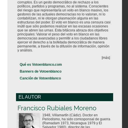
corruptos. Es un gesto democrático de rechazo a los
políticos, partidos y programas, no al sistema. Conscientes
del riesgo que representaría un voto en blanco masivo, los
gestores de las actuales democracias no lo valoran, ni lo
contabilizan, ni le otorgan plasmación alguna en las
estructuras del poder. El voto en blanco es una censura casi
inútil que sólo podemos realizar en las escasas ocasiones
que se abren las urnas. Esta bitácora abraza dos objetivos
principales: Valorar el peso del voto en blanco en las
democracias avanzadas y permitir a los ciudadanos libres
ejercer el derecho a la bofetada democrática de manera
permanente, a través de la difusión de información, opinión
y análisis.
[más]
Qué es Votoenblanco.com
Banners de Votoenblanco
Canción de Votoenblanco
EL AUTOR
Votoenblanco.com
Francisco Rubiales Moreno
1948, Villamartín (Cádiz). Doctor en
Periodismo, ha sido corresponsal de guerra
(Ramadam 1973, Nicaragua 1979 y El
Salvador 1980), director de las