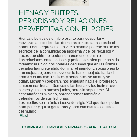
HIENAS Y BUITRES.
PERIODISMO Y RELACIONES
PERVERTIDAS CON EL PODER
Hienas y buitres es un libro escrito para despertar y
movilizar las conciencias dormidas e intoxicadas desde el
poder. Leerlo representa un vuelo rasante por encima de los
secretos de la comunicación moderna y de los recursos y
trucos que utiliza el poder para ejercer el dominio.
Las relaciones entre políticos y periodistas siempre han sido
tormentosas. Son dos poderes decisivos que en las últimas
décadas han pretendido dominar el mundo. En ocasiones lo
han mejorado, pero otras veces lo han empujado hacia el
drama y el fracaso. Políticos y periodistas se aman y se
odian, luchan y cooperan, nos empujan hacia el progreso y
también nos frenan. Son como las hienas y los buitres, que
comen y limpian huesos juntos, pero sin soportarse. Al
desentrañar el misterio, aprenderemos también a
defendernos de sus fechorías.
Los medios son la única fuerza del siglo XXI que tiene poder
para poner y quitar gobiernos y para cambiar los destinos
del mundo.
[
Más
]
COMPRAR EJEMPLARES FIRMADOS POR EL AUTOR