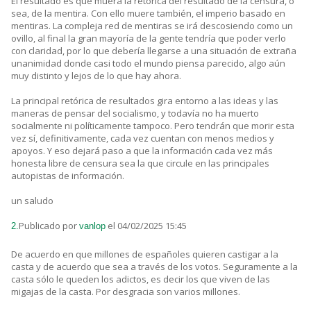
El resultado es que muera la retórica del resultado de la censura, o
sea, de la mentira. Con ello muere también, el imperio basado en
mentiras. La compleja red de mentiras se irá descosiendo como un
ovillo, al final la gran mayoría de la gente tendría que poder verlo
con claridad, por lo que debería llegarse a una situación de extraña
unanimidad donde casi todo el mundo piensa parecido, algo aún
muy distinto y lejos de lo que hay ahora.
La principal retórica de resultados gira entorno a las ideas y las
maneras de pensar del socialismo, y todavía no ha muerto
socialmente ni políticamente tampoco. Pero tendrán que morir esta
vez sí, definitivamente, cada vez cuentan con menos medios y
apoyos. Y eso dejará paso a que la información cada vez más
honesta libre de censura sea la que circule en las principales
autopistas de información.
un saludo
Publicado por
el 04/02/2025 15:45
2.
vanlop
De acuerdo en que millones de españoles quieren castigar a la
casta y de acuerdo que sea a través de los votos. Seguramente a la
casta sólo le queden los adictos, es decir los que viven de las
migajas de la casta. Por desgracia son varios millones.