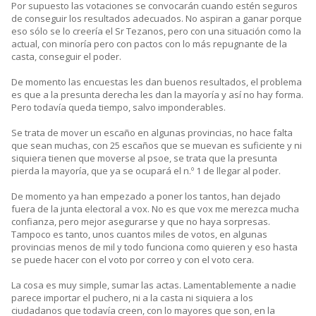
Por supuesto las votaciones se convocarán cuando estén seguros
de conseguir los resultados adecuados. No aspiran a ganar porque
eso sólo se lo creería el Sr Tezanos, pero con una situación como la
actual, con minoría pero con pactos con lo más repugnante de la
casta, conseguir el poder.
De momento las encuestas les dan buenos resultados, el problema
es que a la presunta derecha les dan la mayoría y así no hay forma.
Pero todavía queda tiempo, salvo imponderables.
Se trata de mover un escaño en algunas provincias, no hace falta
que sean muchas, con 25 escaños que se muevan es suficiente y ni
siquiera tienen que moverse al psoe, se trata que la presunta
pierda la mayoría, que ya se ocupará el n.º 1 de llegar al poder.
De momento ya han empezado a poner los tantos, han dejado
fuera de la junta electoral a vox. No es que vox me merezca mucha
confianza, pero mejor asegurarse y que no haya sorpresas.
Tampoco es tanto, unos cuantos miles de votos, en algunas
provincias menos de mil y todo funciona como quieren y eso hasta
se puede hacer con el voto por correo y con el voto cera.
La cosa es muy simple, sumar las actas. Lamentablemente a nadie
parece importar el puchero, ni a la casta ni siquiera a los
ciudadanos que todavía creen, con lo mayores que son, en la