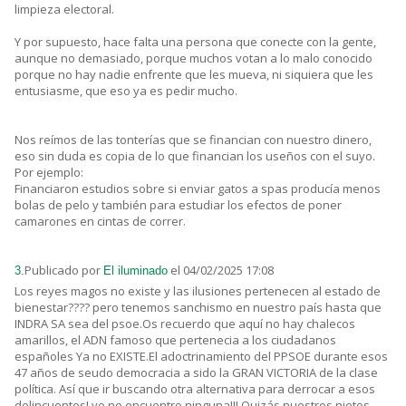
limpieza electoral.
Y por supuesto, hace falta una persona que conecte con la gente,
aunque no demasiado, porque muchos votan a lo malo conocido
porque no hay nadie enfrente que les mueva, ni siquiera que les
entusiasme, que eso ya es pedir mucho.
Nos reímos de las tonterías que se financian con nuestro dinero,
eso sin duda es copia de lo que financian los useños con el suyo.
Por ejemplo:
Financiaron estudios sobre si enviar gatos a spas producía menos
bolas de pelo y también para estudiar los efectos de poner
camarones en cintas de correr.
Publicado por
el 04/02/2025 17:08
3.
El iluminado
Los reyes magos no existe y las ilusiones pertenecen al estado de
bienestar???? pero tenemos sanchismo en nuestro país hasta que
INDRA SA sea del psoe.Os recuerdo que aquí no hay chalecos
amarillos, el ADN famoso que pertenecia a los ciudadanos
españoles Ya no EXISTE.El adoctrinamiento del PPSOE durante esos
47 años de seudo democracia a sido la GRAN VICTORIA de la clase
política. Así que ir buscando otra alternativa para derrocar a esos
delincuentes! yo no encuentro ninguna!!! Quizás nuestros nietos