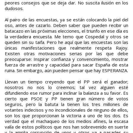
peores consejos que se deja dar. No suscita ilusión en los
dudosos.
Al pairo de las encuestas, ya se están colocando la piel del
oso, antes de cazarlo. Deben saber que pueden recibir un
batacazo en las próximas elecciones, el triunfo en ese día es
la verdadera encuesta. Me temo que Cospedal y otros se
queden sin su taifa. Pero he aquí que las encuestas son las
únicas manifestaciones que realmente respeta Rajoy.
Existen otras motivaciones serias por las que debe
preocuparse: Inspirar confianza y convencimiento, mostrar
fuerza de arrastre y capacidad para sacar España de esta
ruina. Sin embargo, aún pueden pensar que hay ESPERANZA.
Llevan un tiempo creyendo que el PP será el ganador;
nosotros no nos lo creemos; tal vez alguien esté
difundiendo ese rumor para inclinar la balanza a su favor. Es
cierto que PSOE y PP tienen gran número de votos
seguros, pero la batuta la tienen los tres millones de
votantes indecisos y no incondicionales de ninguno de ellos,
son los que proporcionan la victoria a uno de los dos. Es
verdad que el machaqueo de los medios afines, la escasa
valía de estos políticos que nos han sobrevenido en suerte
y la amplia corrupción de unos y otros va a pasarles su