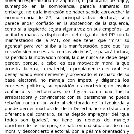
novedad esperanzada de Zapatero, el panorama de Rajoy,
sumergido en la somnolencia, parecía animarse; sin
embargo, no da la impresión de haber sabido aprovechar la
incompetencia de ZP, su principal activo electoral, sólo
parece andar confiado en la abstención de la izquierda,
como si la izquierda cejara alguna vez en sus empeños. La
actitud y maneras displicentes del dirigente del PP con la
manifestación de la AVT, con ese tener que "mirar su
agenda" para ver si iba a la manifestación, pero que “su
corazón siempre estaría con las víctimas”, le pasará factura;
ha perdido la motivación moral, la que nunca se debe dejar
perder, porque, al cabo, es esa motivación moral la que
arrastra la otra, la material, la propiamente electoral. Ha
desagradado enormemente y provocado el rechazo de su
base electoral, no maneja con ímpetu y diligencia los
intereses políticos, su oposición es mortecina; no inspira
confianza y certidumbre, no figura como una fuerza
arrebatadora y convincente; con su parsimonia no puede
rebañar nunca ni un voto al electorado de la Izquierda y
puede perder muchos del de la Derecha; no se distancia y
diferencia del contrario, se ha dejado impregnar del “que
todos son iguales”, no tiene las riendas del manejo
oportuno de los tiempos, se halla en una situación de ruina
moral y desconcierto electoral, por la pésima orientación y