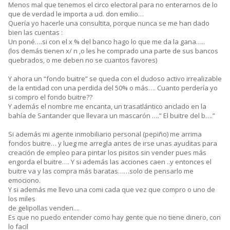
Menos mal que tenemos el circo electoral para no enterarnos de lo
que de verdad le importa a ud. don emilio…
Quería yo hacerle una consultita, porque nunca se me han dado
bien las cuentas :
Un poné….si con el x % del banco hago lo que me da la gana…..
(los demás tienen x/ n ,o les he comprado una parte de sus bancos
quebrados, o me deben no se cuantos favores)
Y ahora un “fondo buitre” se queda con el dudoso activo irrealizable
de la entidad con una perdida del 50% o más…. Cuanto perdería yo
si compro el fondo buitre??
Y además el nombre me encanta, un trasatlántico anclado en la
bahía de Santander que llevara un mascarón ….” El buitre del b….”
Si además mi agente inmobiliario personal (pepiño) me arrima
fondos buitre… y lueg me arregla antes de irse unas ayuditas para
creación de empleo para pintar los pisitos sin vender pues más
engorda el buitre…. Y si además las acciones caen ..y entonces el
buitre va y las compra más baratas……solo de pensarlo me
emociono.
Y si además me llevo una comi cada que vez que compro o uno de
los miles
de gelipollas venden....
Es que no puedo entender como hay gente que no tiene dinero, con
lo facil