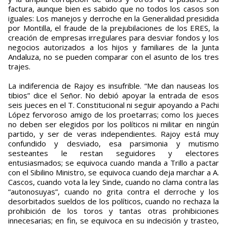
factura, aunque bien es sabido que no todos los casos son
iguales: Los manejos y derroche en la Generalidad presidida
por Montilla, el fraude de la prejubilaciones de los ERES, la
creación de empresas irregulares para desviar fondos y los
negocios autorizados a los hijos y familiares de la Junta
Andaluza, no se pueden comparar con el asunto de los tres
trajes.
La indiferencia de Rajoy es insufrible. “Me dan nauseas los
tibios” dice el Señor. No debió apoyar la entrada de esos
seis jueces en el T. Constitucional ni seguir apoyando a Pachi
López fervoroso amigo de los proetarras; como los jueces
no deben ser elegidos por los políticos ni militar en ningún
partido, y ser de veras independientes. Rajoy está muy
confundido y desviado, esa parsimonia y mutismo
sesteantes le restan seguidores y electores
entusiasmados; se equivoca cuando manda a Trillo a pactar
con el Sibilino Ministro, se equivoca cuando deja marchar a A.
Cascos, cuando vota la ley Sinde, cuando no clama contra las
“autonosuyas”, cuando no grita contra el derroche y los
desorbitados sueldos de los políticos, cuando no rechaza la
prohibición de los toros y tantas otras prohibiciones
innecesarias; en fin, se equivoca en su indecisión y trasteo,