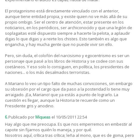
El protagonismo está directamente vinculado con el anterior,
aunque tiene entidad propia, y existe quien no ve más allá de su
propio ombigo. Ser el centro de atención, estar presente en los
noticiarios, en los periódicos, ser archiconocido y que una legión de
soplagaitas esté dispuesto siempre a hacerte la pelota, a aplaudir
digas lo que digas y a reirte los chistes. Esto también es algo que
engancha, y hay mucha gente que no puede vivir sin ello.
Pero, sin duda, el colofón del narcisismo y egocentrismo es ser un
personaje que pasé a los libros de Historia y se codee con sus
coetáneos. Y eso solo lo consiguen, en política, los presidentes de
naciones... o los más desalmados terroristas.
A Mariano lo veo un tipo falto de muchas convicciones, sin embargo
su obsesión por el cargo que da paso a la posteridad lo tiene muy
arraigado. ¡Ea, Mariano! que ya estás a punto de lograrlo. La
cuestión es llegar, aunque la Historia te recuerde como un
Presidente gris y anodino.
Publicado por
el 10/05/2011 22:54
6.
Miqueas
Hay algo que me preocupa. Es que nos emperremos en embestir al
capote sin fijarnos quién lo maneja, y por qué.
Nosotros aquí, crítica tras crítica; leña al mono, que es de goma, pero