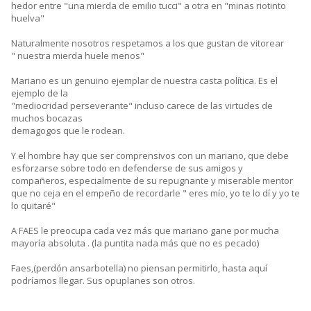
hedor entre "una mierda de emilio tucci" a otra en "minas riotinto
huelva"
Naturalmente nosotros respetamos a los que gustan de vitorear
" nuestra mierda huele menos"
Mariano es un genuino ejemplar de nuestra casta política. Es el
ejemplo de la
"mediocridad perseverante" incluso carece de las virtudes de
muchos bocazas
demagogos que le rodean.
Y el hombre hay que ser comprensivos con un mariano, que debe
esforzarse sobre todo en defenderse de sus amigos y
compañeros, especialmente de su repugnante y miserable mentor
que no ceja en el empeño de recordarle " eres mío, yo te lo dí y yo te
lo quitaré"
A FAES le preocupa cada vez más que mariano gane por mucha
mayoría absoluta . (la puntita nada más que no es pecado)
Faes,(perdón ansarbotella) no piensan permitirlo, hasta aquí
podríamos llegar. Sus opuplanes son otros.