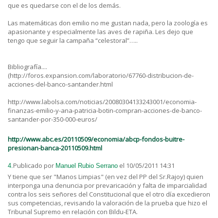
que es quedarse con el de los demás.
Las matemáticas don emilio no me gustan nada, pero la zoología es
apasionante y especialmente las aves de rapiña. Les dejo que
tengo que seguir la campaña “celestoral”…..
Bibliografía....
(http://foros.expansion.com/laboratorio/67760-distribucion-de-
acciones-del-banco-santander.html
http://www.labolsa.com/noticias/20080304133243001/economia-
finanzas-emilio-y-ana-patricia-botin-compran-acciones-de-banco-
santander-por-350-000-euros/
http://www.abc.es/20110509/economia/abcp-fondos-buitre-
presionan-banca-20110509.html
Publicado por
el 10/05/2011 14:31
4.
Manuel Rubio Serrano
Y tiene que ser "Manos Limpias" (en vez del PP del Sr.Rajoy) quien
interponga una denuncia por prevaricación y falta de imparcialidad
contra los seis señores del Constitucional que el otro día excedieron
sus competencias, revisando la valoración de la prueba que hizo el
Tribunal Supremo en relación con Bildu-ETA.