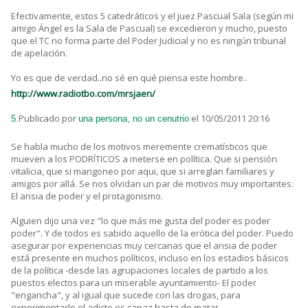
Efectivamente, estos 5 catedráticos y el juez Pascual Sala (según mi
amigo Ángel es la Sala de Pascual) se excedieron y mucho, puesto
que el TC no forma parte del Poder Judicial y no es ningún tribunal
de apelación.
Yo es que de verdad..no sé en qué piensa este hombre..
http://www.radiotbo.com/mrsjaen/
Publicado por
el 10/05/2011 20:16
5.
una persona, no un cenutrio
Se habla mucho de los motivos meremente crematísticos que
mueven a los PODRÍTICOS a meterse en política. Que si pensión
vitalicia, que si mangoneo por aqui, que si arreglan familiares y
amigos por allá. Se nos olvidan un par de motivos muy importantes:
El ansia de poder y el protagonismo.
Alguien dijo una vez "lo que más me gusta del poder es poder
poder". Y de todos es sabido aquello de la erótica del poder. Puedo
asegurar por experiencias muy cercanas que el ansia de poder
está presente en muchos políticos, incluso en los estadios básicos
de la política -desde las agrupaciones locales de partido a los
puestos electos para un miserable ayuntamiento- El poder
"engancha", y al igual que sucede con las drogas, para
experimentarlo el adicto es capaz hasta de matar.