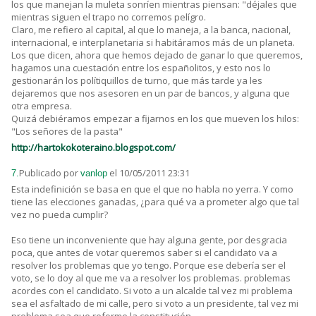
los que manejan la muleta sonríen mientras piensan: "déjales que
mientras siguen el trapo no corremos pelígro.
Claro, me refiero al capital, al que lo maneja, a la banca, nacional,
internacional, e interplanetaria si habitáramos más de un planeta.
Los que dicen, ahora que hemos dejado de ganar lo que queremos,
hagamos una cuestación entre los españolitos, y esto nos lo
gestionarán los polítiquillos de turno, que más tarde ya les
dejaremos que nos asesoren en un par de bancos, y alguna que
otra empresa.
Quizá debiéramos empezar a fijarnos en los que mueven los hilos:
"Los señores de la pasta"
http://hartokokoteraino.blogspot.com/
Publicado por
el 10/05/2011 23:31
7.
vanlop
Esta indefinición se basa en que el que no habla no yerra. Y como
tiene las elecciones ganadas, ¿para qué va a prometer algo que tal
vez no pueda cumplir?
Eso tiene un inconveniente que hay alguna gente, por desgracia
poca, que antes de votar queremos saber si el candidato va a
resolver los problemas que yo tengo. Porque ese debería ser el
voto, se lo doy al que me va a resolver los problemas. problemas
acordes con el candidato. Si voto a un alcalde tal vez mi problema
sea el asfaltado de mi calle, pero si voto a un presidente, tal vez mi