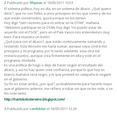
Publicado por
el 10/05/2011 10:53
2.
Miqueas
El sistema político, hoy en día, en un sistema de ábaco. ¿Qué quiero
decir?, que no son fieles a unos principios en los que creen y de los
que están convencidos, quizá porque no los tienen.
Hoy digo “cien razones para no entrar en la OTAN”, mañana
“debemos participar en la OTAN; hoy digo “no puedo estar de
acuerdo con el PSOE”, pero en el País Vasco nos entendemos muy
bien. Para muestra un botón.
¿Qué pasa con el ábaco?, que están continuamente sumando y
restando. Esta decisión me haría sumar, aunque vaya contra mis
principios y mi programa, por lo tanto adelante; esta otra me
restaría puntos, aunque crea firmemente en ella y esté en el
programa, olvidada.
Es una política de hago o dejo de hacer según el resultado del
ábaco, y así no hay quien cree confianza, porque lo que hoy es
blanco mañana será negro, y lo que prometí en campaña lo negaré
en el gobierno.
Su fin es estar arriba, ¿por qué?, probablemente para hacerlo mejor
que el gobierno anterior, me refiero a robar sin que se les note, o se
les note tanto.
http://hartokokoteraino.blogspot.com/
Publicado por
el 10/05/2011 12:29
3.
candidolav