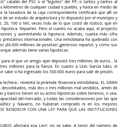
is” catalán del PSC o el “bigotes” del PP, o tantos y tantos al
os kilómetros de cualquier ciudad o pueblo, y hasta en medio de
te la tasadora de la caja correspondiente certificará que allí se
 de un estudio de arquitectura y lo dispuesto por el municipio y
 20, 100 o MIL veces más de lo que costó de rústico, que en
 hipoteca. Reparten. Pero el cuento no acaba aquí, el proyecto
siones y aumentando la hipoteca. Además, cuanta más cifra
do préstamos internacionales. Una inmobiliaria ha quebrado con
 por ¡60.000 millones de pesetas! ¡generoso reparto!, y como sus
porque además tiene varias hipotecas.
a el que un amigo ayer depositó tres millones de euros... la
res millones para la fianza. En cuanto a Lluis García Sáez, el
e sabe si ha ingresado los 500.000 euros para salir de prisión.
lechera... revienta la pirámide financiera inmobiliaria, EL GRAN
s desorbitados, más dos o tres millones mal vendidos, amén de
as y bancos tienen en su activo hipotecas sobre terrenos, o sea,
 capacidad del mercado, y todas las consideraciones por las que
o, Núñez y Navarro, no hubieran comprado ni en los mejores
A DE BENDECIR CON UNA LEY PARA QUE LAS INSTITUCIONES
EUROS afectará esa Ley?, no se sabe. A tenor del número de