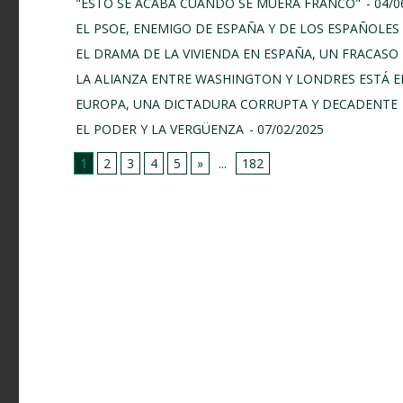
"ESTO SE ACABA CUANDO SE MUERA FRANCO"
- 04/
EL PSOE, ENEMIGO DE ESPAÑA Y DE LOS ESPAÑOLES
EL DRAMA DE LA VIVIENDA EN ESPAÑA, UN FRACASO 
LA ALIANZA ENTRE WASHINGTON Y LONDRES ESTÁ E
EUROPA, UNA DICTADURA CORRUPTA Y DECADENTE
EL PODER Y LA VERGÜENZA
- 07/02/2025
1
2
3
4
5
»
...
182