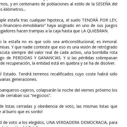
mos, y en centenares de poblaciones al estilo de la SESEÑA del
 kilómetros...
imple estafa tras cualquier hipoteca, el suelo TENDRÁ POR LEY,
ico-financiero-inmobiliario” haya asignado en uno de sus juegos
gadores hacen trampas a la caja hasta que LA QUIEBRAN.
la estafa no es que solo sea anticonstitucional, es inmoral.
misas. Y que nadie conteste que eso es una visión de retrógrado
iscuta siempre del valor real de cada activo, una bombilla rota
argo de PERDIDAS Y GANANCIAS. Y si las pérdidas sobrepasan
s de recuperación, la entidad está en quiebra y se ha de disolver.
el Estado. Tendrá terrenos recalificados cuyo coste habrá sido
 varias generaciones.
y banqueros-cajeros, colapsarán la noche del viernes próximo los
nde cerraban sus “negocios”.
de listas cerradas y obediencia de voto, las mismas listas que
e al burro que es sordo!
ertad de voto a los elegidos, UNA VERDADERA DEMOCRACIA, para