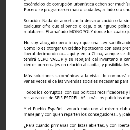
escándalos de corrupción urbanística deben ser muchísi
Pocero se programaron macro ciudades, al lado o a unos
Solución. Nada de amortizar la desvalorización o la s
cualquier cifra que el banco o caja, o su “grupo polít
malabares. El amañado MONOPOLY donde los cuatro ju
No soy abogado pero intuyo que una Ley santificando 
Como lo es otorgar un crédito hipotecario con esas pre
liberal decimonónico... aquí y en la China, aunque se d
tendrá CERO VALOR y se rebajará del inventario a c
ciertos porcentajes en relación al capital, y posibilidade
Más soluciones salomónicas a la vista... lo comprará 
varias veces el de las viviendas sociales necesarias para
Todos los corruptos, con sus políticos recalificadores 
restaurantes de SEIS ESTRELLAS... más los puticlubs do
Y el Pueblo Español... votará cada uno al mismo club 
manejan y con quien reparten los conseguidores... y ¡dal
¿Para cuando primarias con listas abiertas, y con lib