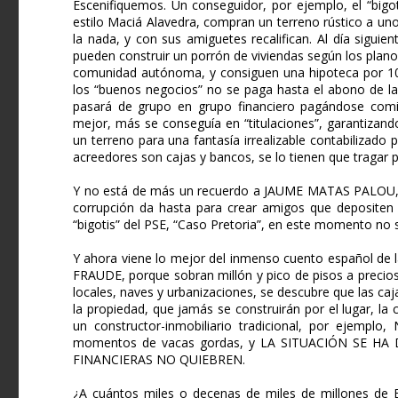
Escenifiquemos. Un conseguidor, por ejemplo, el “bigot
estilo Maciá Alavedra, compran un terreno rústico a un
la nada, y con sus amiguetes recalifican. Al día siguien
pueden construir un porrón de viviendas según los planos
comunidad autónoma, y consiguen una hipoteca por 10,
los “buenos negocios” no se paga hasta el abono de la
pasará de grupo en grupo financiero pagándose comi
mejor, más se conseguía en “titulaciones”, garantizan
un terreno para una fantasía irrealizable contabilizado
acreedores son cajas y bancos, se lo tienen que tragar 
Y no está de más un recuerdo a JAUME MATAS PALOU, par
corrupción da hasta para crear amigos que depositen t
“bigotis” del PSE, “Caso Pretoria”, en este momento no s
Y ahora viene lo mejor del inmenso cuento español de la 
FRAUDE, porque sobran millón y pico de pisos a precio
locales, naves y urbanizaciones, se descubre que las caj
la propiedad, que jamás se construirán por el lugar, la
un constructor-inmobiliario tradicional, por ejempl
momentos de vacas gordas, y LA SITUACIÓN SE H
FINANCIERAS NO QUIEBREN.
¿A cuántos miles o decenas de miles de millones de 