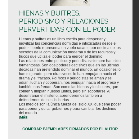
HIENAS Y BUITRES.
PERIODISMO Y RELACIONES
PERVERTIDAS CON EL PODER
Hienas y buitres es un libro escrito para despertar y
movilizar las conciencias dormidas e intoxicadas desde el
poder. Leerlo representa un vuelo rasante por encima de los
secretos de la comunicación moderna y de los recursos y
trucos que utiliza el poder para ejercer el dominio.
Las relaciones entre políticos y periodistas siempre han sido
tormentosas. Son dos poderes decisivos que en las últimas
décadas han pretendido dominar el mundo. En ocasiones lo
han mejorado, pero otras veces lo han empujado hacia el
drama y el fracaso. Políticos y periodistas se aman y se
odian, luchan y cooperan, nos empujan hacia el progreso y
también nos frenan. Son como las hienas y los buitres, que
comen y limpian huesos juntos, pero sin soportarse. Al
desentrañar el misterio, aprenderemos también a
defendernos de sus fechorías.
Los medios son la única fuerza del siglo XXI que tiene poder
para poner y quitar gobiernos y para cambiar los destinos
del mundo.
[
Más
]
COMPRAR EJEMPLARES FIRMADOS POR EL AUTOR