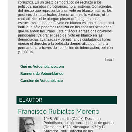
corruptos. Es un gesto democrático de rechazo a los
políticos, partidos y programas, no al sistema. Conscientes
del riesgo que representaría un voto en blanco masivo, los
gestores de las actuales democracias no lo valoran, ni lo
contabilizan, ni le otorgan plasmación alguna en las
estructuras del poder. El voto en blanco es una censura casi
inútil que sólo podemos realizar en las escasas ocasiones
que se abren las urnas. Esta bitácora abraza dos objetivos
principales: Valorar el peso del voto en blanco en las
democracias avanzadas y permitir a los ciudadanos libres
ejercer el derecho a la bofetada democrática de manera
permanente, a través de la difusión de información, opinión
y análisis.
[más]
Qué es Votoenblanco.com
Banners de Votoenblanco
Canción de Votoenblanco
EL AUTOR
Votoenblanco.com
Francisco Rubiales Moreno
1948, Villamartín (Cádiz). Doctor en
Periodismo, ha sido corresponsal de guerra
(Ramadam 1973, Nicaragua 1979 y El
Salvador 1980), director de las