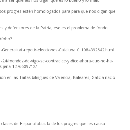
ara ser quienes nos digan que es lo bueno y lo malo.
esos progres estén homologados para para que nos digan que
 y defensores de la Patria, ese es el problema de fondo.
nófobo?
e-Generalitat-repetir-elecciones-Cataluna_0_1084392642.html
11-24/mendez-de-vigo-se-contradice-y-dice-ahora-que-no-ha-
e-sijena-1276609712/
ón en las Taifas bilingues de Valencia, Baleares, Galicia nació
lases de Hispanofobia, la de los progres que les causa