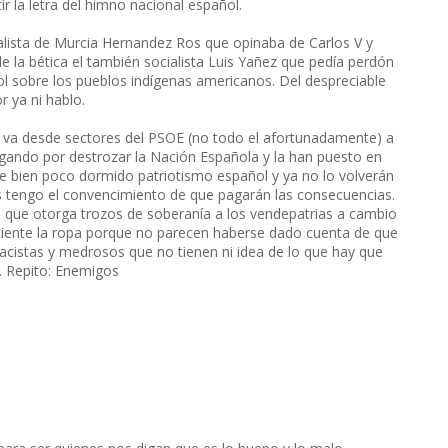
 la letra del himno nacional español.
lista de Murcia Hernandez Ros que opinaba de Carlos V y
 de la bética el también socialista Luis Yañez que pedía perdón
l sobre los pueblos indígenas americanos. Del despreciable
 ya ni hablo.
e va desde sectores del PSOE (no todo el afortunadamente) a
egando por destrozar la Nación Española y la han puesto en
ce bien poco dormido patriotismo español y ya no lo volverán
es tengo el convencimiento de que pagarán las consecuencias.
 que otorga trozos de soberanía a los vendepatrias a cambio
 tiente la ropa porque no parecen haberse dado cuenta de que
placistas y medrosos que no tienen ni idea de lo que hay que
. Repito: Enemigos