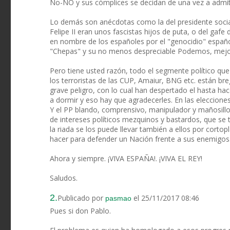
No-NO y sus cómplices se decidan de una vez a admitir
Lo demás son anécdotas como la del presidente socia
Felipe II eran unos fascistas hijos de puta, o del gafe
en nombre de los españoles por el "genocidio" españo
"Chepas" y su no menos despreciable Podemos, mejor
Pero tiene usted razón, todo el segmente político qu
los terroristas de las CUP, Amaiur, BNG etc. están br
grave peligro, con lo cual han despertado el hasta ha
a dormir y eso hay que agradecerles. En las eleccion
Y el PP blando, comprensivo, manipulador y mañosillo
de intereses políticos mezquinos y bastardos, que se
la riada se los puede llevar también a ellos por corto
hacer para defender un Nación frente a sus enemigos
Ahora y siempre. ¡VIVA ESPAÑA!. ¡VIVA EL REY!
Saludos.
2.
Publicado por
el 25/11/2017 08:46
pasmao
Pues si don Pablo.