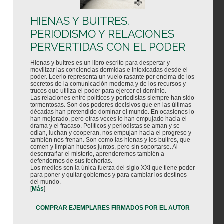
HIENAS Y BUITRES.
PERIODISMO Y RELACIONES
PERVERTIDAS CON EL PODER
Hienas y buitres es un libro escrito para despertar y
movilizar las conciencias dormidas e intoxicadas desde el
poder. Leerlo representa un vuelo rasante por encima de los
secretos de la comunicación moderna y de los recursos y
trucos que utiliza el poder para ejercer el dominio.
Las relaciones entre políticos y periodistas siempre han sido
tormentosas. Son dos poderes decisivos que en las últimas
décadas han pretendido dominar el mundo. En ocasiones lo
han mejorado, pero otras veces lo han empujado hacia el
drama y el fracaso. Políticos y periodistas se aman y se
odian, luchan y cooperan, nos empujan hacia el progreso y
también nos frenan. Son como las hienas y los buitres, que
comen y limpian huesos juntos, pero sin soportarse. Al
desentrañar el misterio, aprenderemos también a
defendernos de sus fechorías.
Los medios son la única fuerza del siglo XXI que tiene poder
para poner y quitar gobiernos y para cambiar los destinos
del mundo.
[
Más
]
COMPRAR EJEMPLARES FIRMADOS POR EL AUTOR