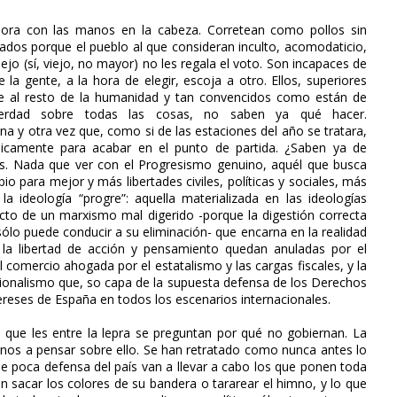
ora con las manos en la cabeza. Corretean como pollos sin
dos porque el pueblo al que consideran inculto, acomodaticio,
ejo (sí, viejo, no mayor) no les regala el voto. Son incapaces de
la gente, a la hora de elegir, escoja a otro. Ellos, superiores
te al resto de la humanidad y tan convencidos como están de
verdad sobre todas las cosas, no saben ya qué hacer.
a y otra vez que, como si de las estaciones del año se tratara,
licamente para acabar en el punto de partida. ¿Saben ya de
os. Nada que ver con el Progresismo genuino, aquél que busca
io para mejor y más libertades civiles, políticas y sociales, más
la ideología “progre”: aquella materializada en las ideologías
ucto de un marxismo mal digerido -porque la digestión correcta
 sólo puede conducir a su eliminación- que encarna en la realidad
la libertad de acción y pensamiento quedan anuladas por el
comercio ahogada por el estatalismo y las cargas fiscales, y la
cionalismo que, so capa de la supuesta defensa de los Derechos
ses de España en todos los escenarios internacionales.
n que les entre la lepra se preguntan por qué no gobiernan. La
adanos a pensar sobre ello. Se han retratado como nunca antes lo
e poca defensa del país van a llevar a cabo los que ponen toda
n sacar los colores de su bandera o tararear el himno, y lo que