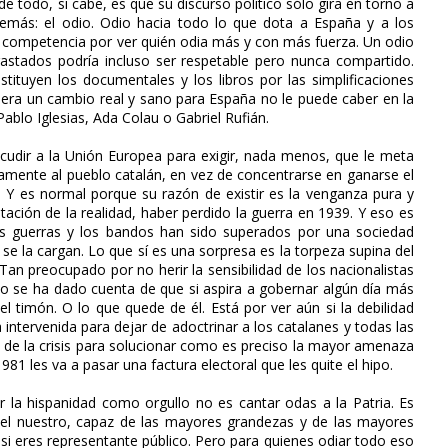
 todo, si cabe, es que su discurso político sólo gira en torno a
demás: el odio. Odio hacia todo lo que dota a España y a los
la competencia por ver quién odia más y con más fuerza. Un odio
astados podría incluso ser respetable pero nunca compartido.
stituyen los documentales y los libros por las simplificaciones
uiera un cambio real y sano para España no le puede caber en la
blo Iglesias, Ada Colau o Gabriel Rufián.
udir a la Unión Europea para exigir, nada menos, que le meta
amente al pueblo catalán, en vez de concentrarse en ganarse el
. Y es normal porque su razón de existir es la venganza pura y
tación de la realidad, haber perdido la guerra en 1939. Y eso es
as guerras y los bandos han sido superados por una sociedad
se la cargan. Lo que sí es una sorpresa es la torpeza supina del
an preocupado por no herir la sensibilidad de los nacionalistas
 no se ha dado cuenta de que si aspira a gobernar algún día más
l timón. O lo que quede de él. Está por ver aún si la debilidad
ntervenida para dejar de adoctrinar a los catalanes y todas las
e la crisis para solucionar como es preciso la mayor amenaza
1 les va a pasar una factura electoral que les quite el hipo.
ir la hispanidad como orgullo no es cantar odas a la Patria. Es
el nuestro, capaz de las mayores grandezas y de las mayores
 si eres representante público. Pero para quienes odiar todo eso