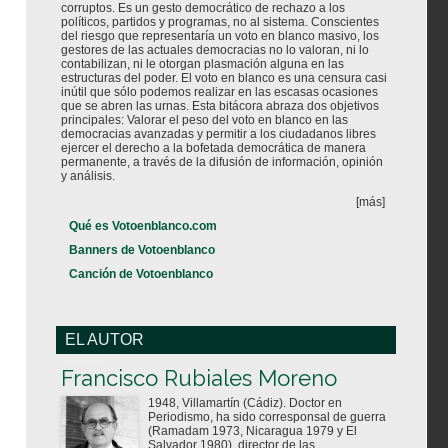
corruptos. Es un gesto democrático de rechazo a los
políticos, partidos y programas, no al sistema. Conscientes
del riesgo que representaría un voto en blanco masivo, los
gestores de las actuales democracias no lo valoran, ni lo
contabilizan, ni le otorgan plasmación alguna en las
estructuras del poder. El voto en blanco es una censura casi
inútil que sólo podemos realizar en las escasas ocasiones
que se abren las urnas. Esta bitácora abraza dos objetivos
principales: Valorar el peso del voto en blanco en las
democracias avanzadas y permitir a los ciudadanos libres
ejercer el derecho a la bofetada democrática de manera
permanente, a través de la difusión de información, opinión
y análisis.
[más]
Qué es Votoenblanco.com
Banners de Votoenblanco
Canción de Votoenblanco
EL AUTOR
Votoenblanco.com
Francisco Rubiales Moreno
1948, Villamartín (Cádiz). Doctor en
Periodismo, ha sido corresponsal de guerra
(Ramadam 1973, Nicaragua 1979 y El
Salvador 1980), director de las