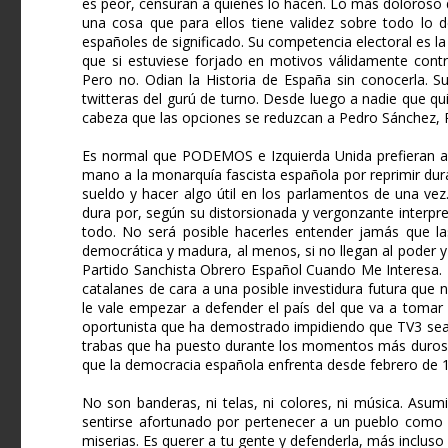
es peor, censuran a quienes lo hacen. Lo más doloroso de
una cosa que para ellos tiene validez sobre todo lo 
españoles de significado. Su competencia electoral es 
que si estuviese forjado en motivos válidamente contr
Pero no. Odian la Historia de España sin conocerla. Su
twitteras del gurú de turno. Desde luego a nadie que q
cabeza que las opciones se reduzcan a Pedro Sánchez, Pa
Es normal que PODEMOS e Izquierda Unida prefieran ac
mano a la monarquía fascista española por reprimir dur
sueldo y hacer algo útil en los parlamentos de una vez
dura por, según su distorsionada y vergonzante interpre
todo. No será posible hacerles entender jamás que l
democrática y madura, al menos, si no llegan al poder y 
Partido Sanchista Obrero Español Cuando Me Interesa. T
catalanes de cara a una posible investidura futura que
le vale empezar a defender el país del que va a tomar e
oportunista que ha demostrado impidiendo que TV3 sea i
trabas que ha puesto durante los momentos más duros d
que la democracia española enfrenta desde febrero de 198
No son banderas, ni telas, ni colores, ni música. Asum
sentirse afortunado por pertenecer a un pueblo como 
miserias. Es querer a tu gente y defenderla, más incluso