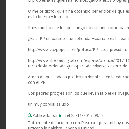
El problema es quien ha homologado a esos progres p
O mejor dicho, quien ha obtenido beneficios de que 
es lo bueno y lo malo.
Pues muchos de los que luego nos vienen como padres
¿Es el PP un partido que defienda España o es hispa
http://www.vozpopuli.com/politica/PP-Iceta-president
http://www.libertaddigital.com/espana/politica/2017-
recibido-la-orden-del-juez-para-devolver-el-tesoro-d
Amen de que toda la política nazionalista en la educaci
con el PP.
Los peores progres son los que llevan la piel de oveja.
un muy cordial saludo
3.
Publicado por
el 25/11/2017 09:18
toni
Totalmente de acuerdo con Pasmao, para mí hay dos c
urticaria la palabra España y Unidad.