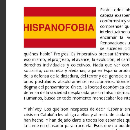
Están todos ah
cabeza exaspera
conformista y vi
comprender que 
intelectualmen
encarnar la 
Renovaciones un
se suceden cíc
quiénes hablo? Progres. Es imperativo precisar términ
eso mismo, el progreso, el avance, la evolución, el camb
derechos individuales y colectivos. Nada que ver con 
socialista, comunista y aledañas, aquí en España prod
de la defensa de la dictadura, del terror y del genocidio
unos postulados absolutamente reaccionarios, donde 
dogma del pensamiento único, la libertad económica del 
defensa de la sociedad desplazada por un falso interna
Humanos, busca en todo momento menoscabar los intere
Y ahí voy. Los que son incapaces de decir “España” si
crisis en Cataluña les obliga a ellos y al resto de ciud
han hecho. Y han dejado claro a todos los españoles qu
la carne en el asador para trocearla. Esos que no puede