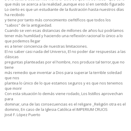
que más se acerca a la realidad ,aunque eso sí en sentido figurado
Lo cierto es que un estudiante de la Ilustración hasta nuestros días
ha recibido
y tiene por tanto más conocimiento cieñtíficos que todos los
"sabios" de la antigüedad.
Cuando se ven esas distancias de millones de años-luz podríamos
tener más humildad y haciendo una reflexión racional lo único a lo
que podemos llegar
es a tener conciencia de nuestras limitaciones.
El no saber casi nada del Universo, El no poder dar respuestas a las
clásicas
preguntas planteadas por el hombre, nos produce tal terror,que no
tiene
más remedio que inventar a Dios para superar la terrible soledad
que nos
plantea lo único de lo que estamos seguros y es que nos tenemos
que morir
Con esta situación lo demás viene rodado, Los listillos aprovechan
para
dominar, una de las consecuencias es el religare _Religión otra es el
dominio, En caso de la Iglesia Católica el IMPERIUM CRUCIS
José F. López Puerto