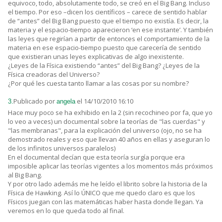
equivoco, todo, absolutamente todo, se creó en el Big Bang. Incluso
el tiempo. Por eso –dicen los científicos – carece de sentido hablar
de “antes” del Big Bang puesto que el tiempo no existía. Es decir, la
materia y el espacio-tiempo aparecieron ‘en ese instante’. Y también
las leyes que regirían a partir de entonces el comportamiento de la
materia en ese espacio-tiempo puesto que carecería de sentido
que existieran unas leyes explicativas de algo inexistente.
¿Leyes de la Física existiendo “antes” del Big Bang? ¿Leyes de la
Física creadoras del Universo?
¿Por qué les cuesta tanto llamar a las cosas por su nombre?
Publicado por
el 14/10/2010 16:10
3.
angela
Hace muy poco se ha exhibido en la 2 (sin recochineo por fa, que yo
lo veo a veces) un documental sobre la teorías de "las cuerdas" y
"las membranas", para la explicación del universo (ojo, no se ha
demostrado reales y eso que llevan 40 años en ellas y aseguran lo
de los infinitos universos paralelos)
En el documental decían que esta teoría surgía porque era
imposible aplicar las teorías vigentes a los momentos más próximos
al Big Bang.
Y por otro lado además me he leído el librito sobre la historia de la
Física de Hawking. Así lo ÚNICO que me quedo claro es que los
Físicos juegan con las matemáticas haber hasta donde llegan. Ya
veremos en lo que queda todo al final.