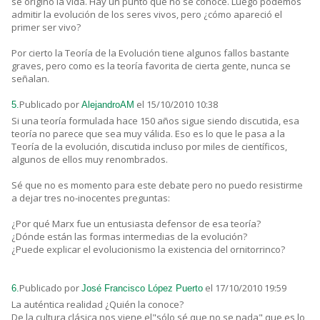
se originó la vida. Hay un punto que no se conoce. Luego podemos
admitir la evolución de los seres vivos, pero ¿cómo apareció el
primer ser vivo?
Por cierto la Teoría de la Evolución tiene algunos fallos bastante
graves, pero como es la teoría favorita de cierta gente, nunca se
señalan.
Publicado por
el 15/10/2010 10:38
5.
AlejandroAM
Si una teoría formulada hace 150 años sigue siendo discutida, esa
teoría no parece que sea muy válida. Eso es lo que le pasa a la
Teoría de la evolución, discutida incluso por miles de científicos,
algunos de ellos muy renombrados.
Sé que no es momento para este debate pero no puedo resistirme
a dejar tres no-inocentes preguntas:
¿Por qué Marx fue un entusiasta defensor de esa teoría?
¿Dónde están las formas intermedias de la evolución?
¿Puede explicar el evolucionismo la existencia del ornitorrinco?
Publicado por
el 17/10/2010 19:59
6.
José Francisco López Puerto
La auténtica realidad ¿Quién la conoce?
De la cultura clásica nos viene el"sólo sé que no se nada" que es lo