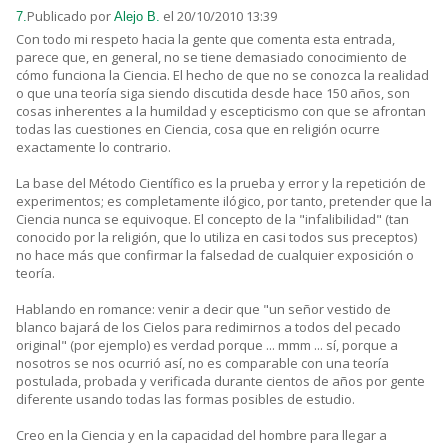
Publicado por
el 20/10/2010 13:39
7.
Alejo B.
Con todo mi respeto hacia la gente que comenta esta entrada,
parece que, en general, no se tiene demasiado conocimiento de
cómo funciona la Ciencia. El hecho de que no se conozca la realidad
o que una teoría siga siendo discutida desde hace 150 años, son
cosas inherentes a la humildad y escepticismo con que se afrontan
todas las cuestiones en Ciencia, cosa que en religión ocurre
exactamente lo contrario.
La base del Método Científico es la prueba y error y la repetición de
experimentos; es completamente ilógico, por tanto, pretender que la
Ciencia nunca se equivoque. El concepto de la "infalibilidad" (tan
conocido por la religión, que lo utiliza en casi todos sus preceptos)
no hace más que confirmar la falsedad de cualquier exposición o
teoría.
Hablando en romance: venir a decir que "un señor vestido de
blanco bajará de los Cielos para redimirnos a todos del pecado
original" (por ejemplo) es verdad porque ... mmm ... sí, porque a
nosotros se nos ocurrió así, no es comparable con una teoría
postulada, probada y verificada durante cientos de años por gente
diferente usando todas las formas posibles de estudio.
Creo en la Ciencia y en la capacidad del hombre para llegar a