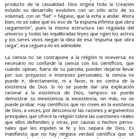
producto de la casualidad. Dios origina toda la Creación
incluido su desarrollo evolutivo con un sólo acto de su
voluntad, con un “fiat” = hágase, que la echa a andar. Ahora
bien, no se sabe qué es eso de “la espuma infimita que obra
ciegamente”, pues la misma estructura tan regulada del
universo y todas las equilibradas leyes que rigen los astros
y los seres vivos niegan la idea de esa “espuma que obra
ciega”, esa ceguera no es admisible.
La ciencia no se contrapone a la religión ni viceversa; es
necesario ­no confundir la ciencia con los científi­cos, que
cuando opinan, fuera de su parcela, pueden dejarse llevar
por sus prejuicios e intereses personales; la ciencia no
puede ir, directamente, ni a favor, ni en contra de la
existencia de Dios. Si no se puede dar una explicación
racional a la existencia de Dios, tampoco se puede
demostrar su inexistencia; la inexistencia, sin más, no se
puede probar. Hay científicos que no creen en la exis­tencia
de Dios, a veces, por desconocer las razones y argumentos
principales que ofrece la religión sobre las cuestiones reales
que ellos defienden; y otras, por causas o hechos perso­
nales que les impiden la fe y los separa de Dios. Es
manifiesto que no hay nin­guna verdad científica que se