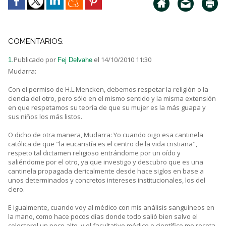
COMENTARIOS:
Publicado por
el 14/10/2010 11:30
1.
Fej Delvahe
Mudarra:
Con el permiso de H.L.Mencken, debemos respetar la religión o la
ciencia del otro, pero sólo en el mismo sentido y la misma extensión
en que respetamos su teoría de que su mujer es la más guapa y
sus niños los más listos.
O dicho de otra manera, Mudarra: Yo cuando oigo esa cantinela
católica de que "la eucaristía es el centro de la vida cristiana",
respeto tal dictamen religioso entrándome por un oído y
saliéndome por el otro, ya que investigo y descubro que es una
cantinela propagada clericalmente desde hace siglos en base a
unos determinados y concretos intereses institucionales, los del
clero.
E igualmente, cuando voy al médico con mis análisis sanguíneos en
la mano, como hace pocos días donde todo salió bien salvo el
colesterol un poco alto, y el facultativo médico o científico me receta