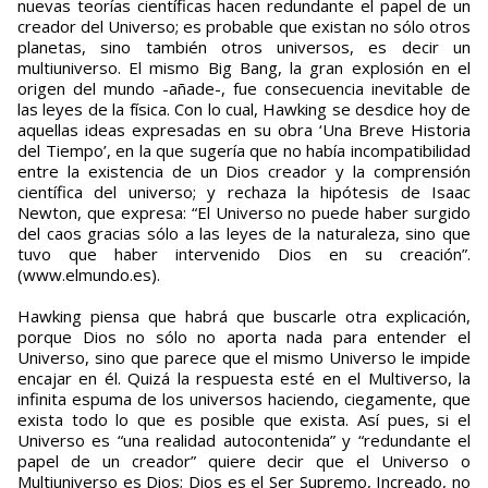
nuevas teorías científicas hacen redundante el papel de un
creador del Universo; es probable que existan no sólo otros
planetas, sino también otros universos, es decir un
multiuniverso. El mismo Big Bang, la gran explosión en el
origen del mundo -añade-, fue consecuencia inevitable de
las leyes de la física. Con lo cual, Hawking se desdice hoy de
aquellas ideas expresadas en su obra ‘Una Breve Historia
del Tiempo’, en la que sugería que no había incompatibilidad
entre la existencia de un Dios creador y la comprensión
científica del universo; y rechaza la hipótesis de Isaac
Newton, que expresa: “El Universo no puede haber surgido
del caos gracias sólo a las leyes de la naturaleza, sino que
tuvo que haber intervenido Dios en su creación”.
(www.elmundo.es).
Hawking piensa que habrá que buscarle otra explicación,
porque Dios no sólo no aporta nada para entender el
Universo, sino que parece que el mismo Universo le impide
encajar en él. Quizá la respuesta esté en el Multiverso, la
infinita espuma de los universos haciendo, ciegamente, que
exista todo lo que es posible que exista. Así pues, si el
Universo es “una realidad autocontenida” y “redundante el
papel de un creador” quiere decir que el Universo o
Multiuniverso es Dios; Dios es el Ser Supremo, Increado, no