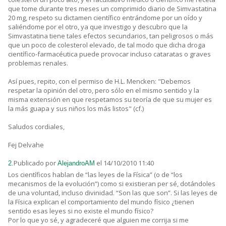
que tome durante tres meses un comprimido diario de Simvastatina
20 mg, respeto su dictamen científico entrándome por un oído y
saliéndome por el otro, ya que investigo y descubro que la
Simvastatina tiene tales efectos secundarios, tan peligrosos o más
que un poco de colesterol elevado, de tal modo que dicha droga
científico-farmacéutica puede provocar incluso cataratas o graves
problemas renales.
Así pues, repito, con el permiso de H.L. Mencken: "Debemos
respetar la opinión del otro, pero sólo en el mismo sentido y la
misma extensión en que respetamos su teoría de que su mujer es
la más guapa y sus niños los más listos" (cf.)
Saludos cordiales,
Fej Delvahe
Publicado por
el 14/10/2010 11:40
2.
AlejandroAM
Los científicos hablan de “las leyes de la Física” (o de “los
mecanismos de la evolución”) como si existieran per sé, dotándoles
de una voluntad, incluso divinidad. “Son las que son”. Si las leyes de
la Física explican el comportamiento del mundo físico ¿tienen
sentido esas leyes si no existe el mundo físico?
Por lo que yo sé, y agradeceré que alguien me corrija si me