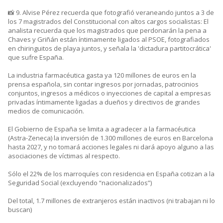
📸 9. Alvise Pérez recuerda que fotografió veraneando juntos a 3 de
los 7 magistrados del Constitucional con altos cargos socialistas: El
analista recuerda que los magistrados que perdonarán la pena a
Chaves y Griñán están íntimamente ligados al PSOE, fotografiados
en chiringuitos de playa juntos, y señala la 'dictadura partitocrática'
que sufre España.
La industria farmacéutica gasta ya 120 millones de euros en la
prensa española, sin contar ingresos por jornadas, patrocinios
conjuntos, ingresos a médicos o inyecciones de capital a empresas
privadas íntimamente ligadas a dueños y directivos de grandes
medios de comunicación.
El Gobierno de España se limita a agradecer a la farmacéutica
(Astra-Zeneca) la inversión de 1.300 millones de euros en Barcelona
hasta 2027, y no tomará acciones legales ni dará apoyo alguno a las
asociaciones de víctimas al respecto.
Sólo el 22% de los marroquíes con residencia en España cotizan a la
Seguridad Social (excluyendo “nacionalizados”)
Del total, 1.7 millones de extranjeros están inactivos (ni trabajan ni lo
buscan)