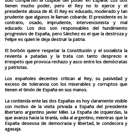
sólo comparten la cúspide del poder en España. Los dos
tienen mucho poder, pero el Rey no lo ejerce y el
presidente abusa de él. El Rey es educado, moderado y tan
prudente que algunos le llaman cobarde. El presidente es lo
contrario, osado, imprudente, intervencionista y mal
educado. Los dos son responsables del hundimiento
progresivo de España, pero Sánchez es el que la destroza y
Felipe es quien le deja destruir la patria.
El borbón quiere respetar la Constitución y el socialista la
revienta a patadas y la trata con tanto desprecio e
irrespeto que provoca rechazo y asco entre los demócratas
y patriotas.
Los españoles decentes critican al Rey, su pasividad y
exceso de tolerancia con los miserables y corruptos que
tienen el timón de España en sus manos.
La contienda ente las dos Españas es hoy claramente visible
con motivo de la visita privada a España del presidente
libertario argentino Javier Milei. La España de izquierdas, la
que avanza hacia la tiranía, odia al argentino, mientras que la
España deseosa de democracia y libertad, le condecora y
agasaja.