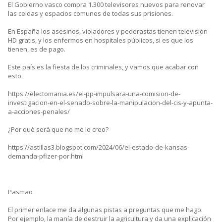
El Gobierno vasco compra 1.300 televisores nuevos para renovar
las celdas y espacios comunes de todas sus prisiones.
En España los asesinos, violadores y pederastas tienen televisión
HD gratis, y los enfermos en hospitales públicos, si es que los
tienen, es de pago.
Este país es la fiesta de los criminales, y vamos que acabar con
esto.
https://electomania.es/el-pp-impulsara-una-comision-de-
investigacion-en-el-senado-sobre-la-manipulacion-del-cis-y-apunta-
a-acciones-penales/
¿Por què serà que no me lo creo?
https://astillas3.blogspot.com/2024/06/el-estado-de-kansas-
demanda-pfizer-por.html
Pasmao
El primer enlace me da algunas pistas a preguntas que me hago.
Por ejemplo, la manía de destruir la agricultura y da una explicación