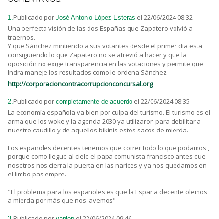
Publicado por
el 22/06/2024 08:32
1.
José Antonio López Esteras
Una perfecta visión de las dos Españas que Zapatero volvió a
traernos.
Y qué Sánchez mintiendo a sus votantes desde el primer día está
consiguiendo lo que Zapatero no se atrevió a hacer y que la
oposición no exige transparencia en las votaciones y permite que
Indra maneje los resultados como le ordena Sánchez
http://corporacioncontracorrupcionconcursal.org
Publicado por
el 22/06/2024 08:35
2.
completamente de acuerdo
La economía española va bien por culpa del turismo. El turismo es el
arma que los woke y la agenda 2030 ya utilizaron para debilitar a
nuestro caudillo y de aquellos bikinis estos sacos de mierda.
Los españoles decentes tenemos que correr todo lo que podamos ,
porque como llegue al cielo el papa comunista francisco antes que
nosotros nos cierra la puerta en las narices y ya nos quedamos en
el limbo pasiempre.
"El problema para los españoles es que la España decente olemos
a mierda por más que nos lavemos"
Publicado por
el 22/06/2024 09:46
3.
vanlop