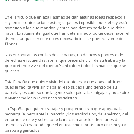
En el artículo que enlaza Pasmao se dan algunas ideas respecto al
rey, en mi contestación sostengo que es imposible pues el rey está
sometido a los que mandan y estos han determinado lo que debe
hacer. Exactamente igual que han determinado loq ue debe hacer el
tirano, aunque con este no es necesario insistir pues ya viene de
fábrica.
Nos encontramos con las dos Españas, no de ricos y pobres o de
derechas e izquierdas, son al que pretende vivir de su trabajo y la
que pretende vivir del cuento.Y ahí caben todos los matices que se
quieran.
Esta España que quiere vivir del cuento es la que apoya al tirano
pues le facilita vivir sin trabajar, eso sí, cada uno dentro de su
parcela y es curioso que la gente sólo quiera las migajas y no aspire
a vivir como los nuevos ricos socialistas.
La España que quiere trabajar y prosperar, es la que apoyaba la
monarquía, pero ante la inacción y los escándalos, del emérito y del
entorno de este y sobre todo la inacción ante los desmanes del
tirano, están haciendo que el entusiasmo monárquico disminuya a
pasos agigantados.