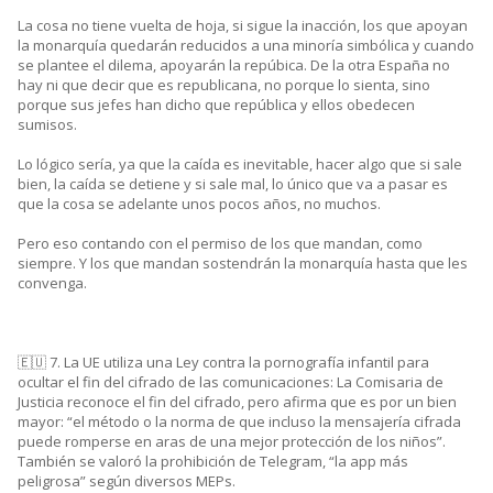
La cosa no tiene vuelta de hoja, si sigue la inacción, los que apoyan
la monarquía quedarán reducidos a una minoría simbólica y cuando
se plantee el dilema, apoyarán la repúbica. De la otra España no
hay ni que decir que es republicana, no porque lo sienta, sino
porque sus jefes han dicho que república y ellos obedecen
sumisos.
Lo lógico sería, ya que la caída es inevitable, hacer algo que si sale
bien, la caída se detiene y si sale mal, lo único que va a pasar es
que la cosa se adelante unos pocos años, no muchos.
Pero eso contando con el permiso de los que mandan, como
siempre. Y los que mandan sostendrán la monarquía hasta que les
convenga.
🇪🇺 7. La UE utiliza una Ley contra la pornografía infantil para
ocultar el fin del cifrado de las comunicaciones: La Comisaria de
Justicia reconoce el fin del cifrado, pero afirma que es por un bien
mayor: “el método o la norma de que incluso la mensajería cifrada
puede romperse en aras de una mejor protección de los niños”.
También se valoró la prohibición de Telegram, “la app más
peligrosa” según diversos MEPs.