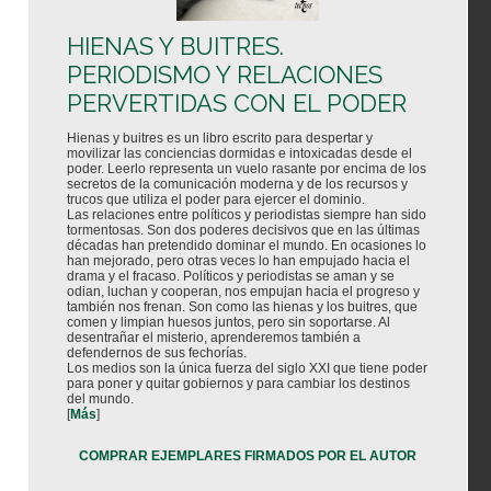
HIENAS Y BUITRES.
PERIODISMO Y RELACIONES
PERVERTIDAS CON EL PODER
Hienas y buitres es un libro escrito para despertar y
movilizar las conciencias dormidas e intoxicadas desde el
poder. Leerlo representa un vuelo rasante por encima de los
secretos de la comunicación moderna y de los recursos y
trucos que utiliza el poder para ejercer el dominio.
Las relaciones entre políticos y periodistas siempre han sido
tormentosas. Son dos poderes decisivos que en las últimas
décadas han pretendido dominar el mundo. En ocasiones lo
han mejorado, pero otras veces lo han empujado hacia el
drama y el fracaso. Políticos y periodistas se aman y se
odian, luchan y cooperan, nos empujan hacia el progreso y
también nos frenan. Son como las hienas y los buitres, que
comen y limpian huesos juntos, pero sin soportarse. Al
desentrañar el misterio, aprenderemos también a
defendernos de sus fechorías.
Los medios son la única fuerza del siglo XXI que tiene poder
para poner y quitar gobiernos y para cambiar los destinos
del mundo.
[
Más
]
COMPRAR EJEMPLARES FIRMADOS POR EL AUTOR