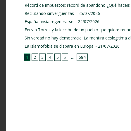
Récord de impuestos; récord de abandono ¿Qué hacéis 
Reclutando sinvergüenzas
- 25/07/2026
España ansía regenerarse
- 24/07/2026
Ferran Torres y la lección de un pueblo que quiere renace
Sin verdad no hay democracia. La mentira deslegitima a
La islamofobia se dispara en Europa
- 21/07/2026
1
2
3
4
5
»
...
684