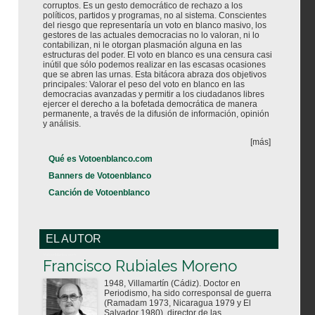
corruptos. Es un gesto democrático de rechazo a los
políticos, partidos y programas, no al sistema. Conscientes
del riesgo que representaría un voto en blanco masivo, los
gestores de las actuales democracias no lo valoran, ni lo
contabilizan, ni le otorgan plasmación alguna en las
estructuras del poder. El voto en blanco es una censura casi
inútil que sólo podemos realizar en las escasas ocasiones
que se abren las urnas. Esta bitácora abraza dos objetivos
principales: Valorar el peso del voto en blanco en las
democracias avanzadas y permitir a los ciudadanos libres
ejercer el derecho a la bofetada democrática de manera
permanente, a través de la difusión de información, opinión
y análisis.
[más]
Qué es Votoenblanco.com
Banners de Votoenblanco
Canción de Votoenblanco
EL AUTOR
Votoenblanco.com
Francisco Rubiales Moreno
1948, Villamartín (Cádiz). Doctor en
Periodismo, ha sido corresponsal de guerra
(Ramadam 1973, Nicaragua 1979 y El
Salvador 1980), director de las