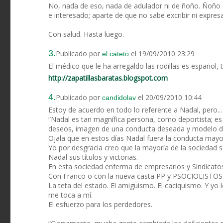
No, nada de eso, nada de adulador ni de ñoño. Ñoño es
e interesado; aparte de que no sabe excribir ni expresa
Con salud. Hasta luego.
3.
Publicado por
el 19/09/2010 23:29
el cateto
El médico que le ha arregaldo las rodillas es español, 
http://zapatillasbaratas.blogspot.com
4.
Publicado por
el 20/09/2010 10:44
candidolav
Estoy de acuerdo en todo lo referente a Nadal, pero...
“Nadal es tan magnífica persona, como deportista; es s
deseos, imagen de una conducta deseada y modelo de
Ojala que en estos días Nadal fuera la conducta may
Yo por desgracia creo que la mayoría de la sociedad s
Nadal sus títulos y victorias.
En esta sociedad enferma de empresarios y Sindicatos
Con Franco o con la nueva casta PP y PSOCIOLISTOS s
La teta del estado. El amiguismo. El caciquismo. Y yo l
me toca a mí.
El esfuerzo para los perdedores.