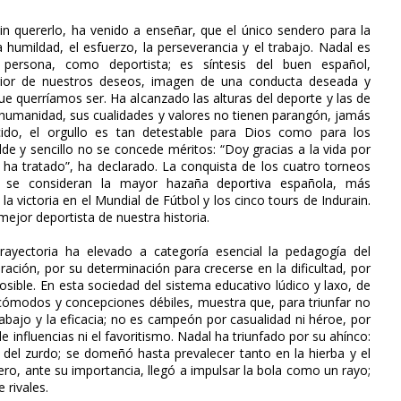
in quererlo, ha venido a enseñar, que el único sendero para la
a humildad, el esfuerzo, la perseverancia y el trabajo. Nadal es
 persona, como deportista; es síntesis del buen español,
erior de nuestros deseos, imagen de una conducta deseada y
e querríamos ser. Ha alcanzado las alturas del deporte y las de
 humanidad, sus cualidades y valores no tienen parangón, jamás
ido, el orgullo es tan detestable para Dios como para los
e y sencillo no se concede méritos: “Doy gracias a la vida por
 ha tratado”, ha declarado. La conquista de los cuatro torneos
 se consideran la mayor hazaña deportiva española, más
la victoria en el Mundial de Fútbol y los cinco tours de Indurain.
 mejor deportista de nuestra historia.
rayectoria ha elevado a categoría esencial la pedagogía del
ración, por su determinación para crecerse en la dificultad, por
osible. En esta sociedad del sistema educativo lúdico y laxo, de
s cómodos y concepciones débiles, muestra que, para triunfar no
trabajo y la eficacia; no es campeón por casualidad ni héroe, por
de influencias ni el favoritismo. Nadal ha triunfado por su ahínco:
a del zurdo; se domeñó hasta prevalecer tanto en la hierba y el
ero, ante su importancia, llegó a impulsar la bola como un rayo;
 rivales.