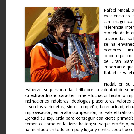
Rafael Nadal, s
excelencia es l
tan magnífica
referencia int
modelo de lo qu
la sociedad; su
se ha envanec
hombres. Humild
lo bien que me
de Gran Slam
importante que 
Rafael es ya el
Nadal, en su t
esfuerzo; su personalidad brilla por su voluntad de supe
su extraordinario carácter firme y luchador hasta lo imp
inclinaciones indoloras, ideologías placenteras, valore
sirven los vericuetos, sino el empeño, la tenacidad, el 
improvisación; en la alta competición, no vale el tráfico 
Ejercitó su izquierda para conseguir esa cierta primací
cemento, como en la tierra batida; su saque era flojo, p
ha triunfado en todo tiempo y lugar y contra todo tipo de