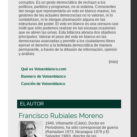
corruptos. Es un gesto democrático de rechazo a los
políticos, partidos y programas, no al sistema. Conscientes
del riesgo que representaría un voto en blanco masivo, los
gestores de las actuales democracias no lo valoran, ni lo
contabilizan, ni le otorgan plasmación alguna en las
estructuras del poder. El voto en blanco es una censura casi
inútil que sólo podemos realizar en las escasas ocasiones
que se abren las urnas. Esta bitácora abraza dos objetivos
principales: Valorar el peso del voto en blanco en las
democracias avanzadas y permitir a los ciudadanos libres
ejercer el derecho a la bofetada democrática de manera
permanente, a través de la difusión de información, opinión
y análisis.
[más]
Qué es Votoenblanco.com
Banners de Votoenblanco
Canción de Votoenblanco
EL AUTOR
Votoenblanco.com
Francisco Rubiales Moreno
1948, Villamartín (Cádiz). Doctor en
Periodismo, ha sido corresponsal de guerra
(Ramadam 1973, Nicaragua 1979 y El
Salvador 1980), director de las