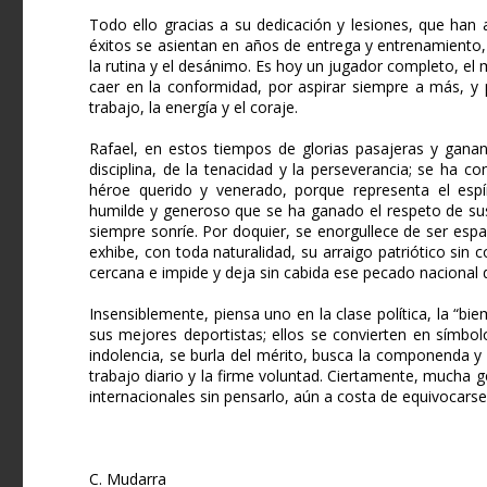
Todo ello gracias a su dedicación y lesiones, que han a
éxitos se asientan en años de entrega y entrenamiento,
la rutina y el desánimo. Es hoy un jugador completo, el
caer en la conformidad, por aspirar siempre a más, y p
trabajo, la energía y el coraje.
Rafael, en estos tiempos de glorias pasajeras y gananc
disciplina, de la tenacidad y la perseverancia; se ha 
héroe querido y venerado, porque representa el esp
humilde y generoso que se ha ganado el respeto de sus 
siempre sonríe. Por doquier, se enorgullece de ser espa
exhibe, con toda naturalidad, su arraigo patriótico sin c
cercana e impide y deja sin cabida ese pecado nacional d
Insensiblemente, piensa uno en la clase política, la “bi
sus mejores deportistas; ellos se convierten en símbo
indolencia, se burla del mérito, busca la componenda y 
trabajo diario y la firme voluntad. Ciertamente, mucha g
internacionales sin pensarlo, aún a costa de equivocarse
C. Mudarra