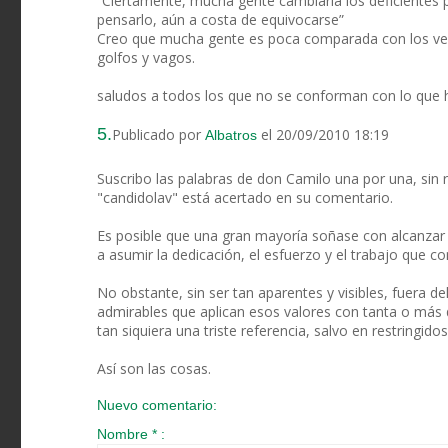
“Ciertamente, mucha gente cambiaría los deficientes po
pensarlo, aún a costa de equivocarse”
Creo que mucha gente es poca comparada con los vein
golfos y vagos.
saludos a todos los que no se conforman con lo que 
5.
Publicado por
el 20/09/2010 18:19
Albatros
Suscribo las palabras de don Camilo una por una, sin 
"candidolav" está acertado en su comentario.
Es posible que una gran mayoría soñase con alcanzar
a asumir la dedicación, el esfuerzo y el trabajo que co
No obstante, sin ser tan aparentes y visibles, fuera d
admirables que aplican esos valores con tanta o más 
tan siquiera una triste referencia, salvo en restringid
Así son las cosas.
Nuevo comentario:
Nombre * :