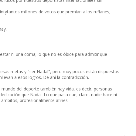
líticos por nuestros deportistas internacionales sin
tytantos millones de votos que premian a los rufianes,
hay.
restar ni una coma; lo que no es óbice para admitir que
 esas metas y "ser Nadal", pero muy pocos están dispuestos
nllevan a esos logros. De ahí la contradicción.
el mundo del deporte también hay vida, es decir, personas
dedicación que Nadal. Lo que pasa que, claro, nadie hace ni
os ámbitos, profesionalmente afines.