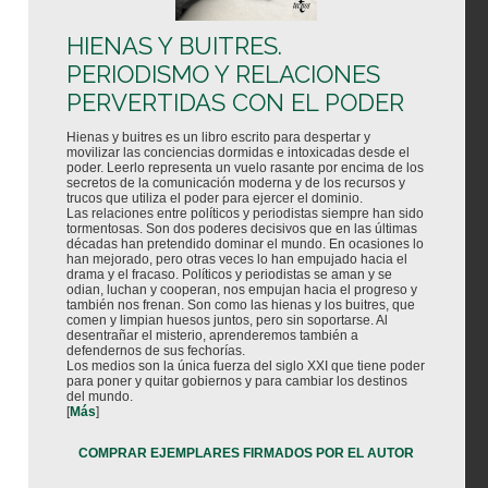
HIENAS Y BUITRES.
PERIODISMO Y RELACIONES
PERVERTIDAS CON EL PODER
Hienas y buitres es un libro escrito para despertar y
movilizar las conciencias dormidas e intoxicadas desde el
poder. Leerlo representa un vuelo rasante por encima de los
secretos de la comunicación moderna y de los recursos y
trucos que utiliza el poder para ejercer el dominio.
Las relaciones entre políticos y periodistas siempre han sido
tormentosas. Son dos poderes decisivos que en las últimas
décadas han pretendido dominar el mundo. En ocasiones lo
han mejorado, pero otras veces lo han empujado hacia el
drama y el fracaso. Políticos y periodistas se aman y se
odian, luchan y cooperan, nos empujan hacia el progreso y
también nos frenan. Son como las hienas y los buitres, que
comen y limpian huesos juntos, pero sin soportarse. Al
desentrañar el misterio, aprenderemos también a
defendernos de sus fechorías.
Los medios son la única fuerza del siglo XXI que tiene poder
para poner y quitar gobiernos y para cambiar los destinos
del mundo.
[
Más
]
COMPRAR EJEMPLARES FIRMADOS POR EL AUTOR