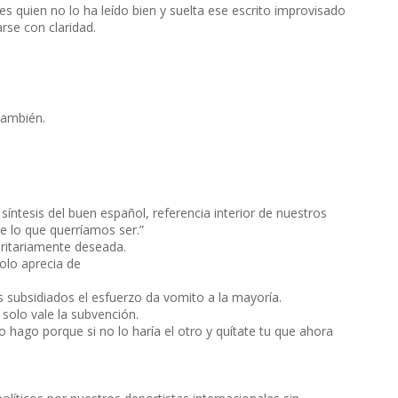
 quien no lo ha leído bien y suelta ese escrito improvisado
rse con claridad.
también.
íntesis del buen español, referencia interior de nuestros
 lo que querríamos ser.”
oritariamente deseada.
olo aprecia de
 subsidiados el esfuerzo da vomito a la mayoría.
olo vale la subvención.
o hago porque si no lo haría el otro y quítate tu que ahora