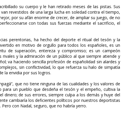
cribillado su cuerpo y le han retirado meses de las pistas. Sus
 van revestidos de una larga lucha en soledad contra el tiempo,
 mejor, por su afán enorme de crecer, de ampliar su juego, de no
erfeccionarse con todas sus fuerzas mediante el sacrificio, el
ias perentorias, ha hecho del deporte el ritual del tesón y la
convertido en motivo de orgullo para todos los españoles, es un
íritu de superación, entereza y compromiso; es un campeón
rivales y la admiración de un público al que siempre atiende y
ñol; va haciendo sencilla profesión de españolidad sin alardes y
omplejos, sin conflictividad, lo que refuerza su halo de simpatía
e la envidia por sus logros.
empagá”, que no tiene ninguna de las cualidades y los valores de
lo para un pueblo que desdeña el tesón y el empeño, cultiva la
el dinero; de sus errores, siempre culpa a los demás y huye del
ente cambiaría los deficientes políticos por nuestros deportistas
. Pero con Nadal, seguro, que no habría yerro.