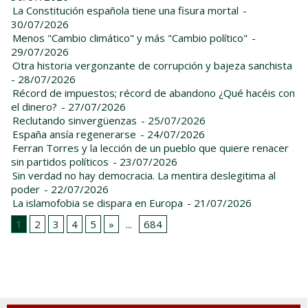
La Constitución española tiene una fisura mortal
-
30/07/2026
Menos "Cambio climático" y más "Cambio político"
-
29/07/2026
Otra historia vergonzante de corrupción y bajeza sanchista
- 28/07/2026
Récord de impuestos; récord de abandono ¿Qué hacéis con
el dinero?
- 27/07/2026
Reclutando sinvergüenzas
- 25/07/2026
España ansía regenerarse
- 24/07/2026
Ferran Torres y la lección de un pueblo que quiere renacer
sin partidos políticos
- 23/07/2026
Sin verdad no hay democracia. La mentira deslegitima al
poder
- 22/07/2026
La islamofobia se dispara en Europa
- 21/07/2026
1
2
3
4
5
»
...
684