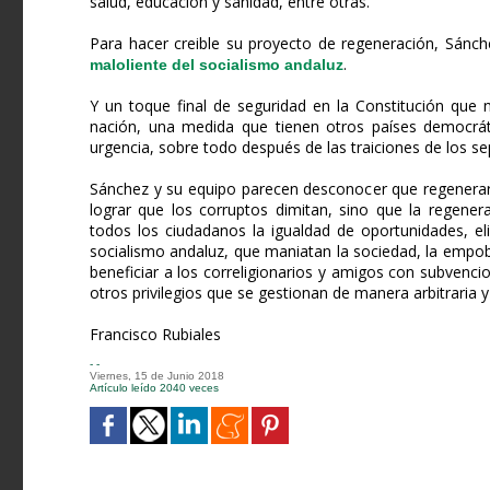
salud, educación y sanidad, entre otras.
Para hacer creible su proyecto de regeneración, Sánch
.
maloliente del socialismo andaluz
Y un toque final de seguridad en la Constitución que n
nación, una medida que tienen otros países democrát
urgencia, sobre todo después de las traiciones de los s
Sánchez y su equipo parecen desconocer que regenerar u
lograr que los corruptos dimitan, sino que la regener
todos los ciudadanos la igualdad de oportunidades, el
socialismo andaluz, que maniatan la sociedad, la empobr
beneficiar a los correligionarios y amigos con subven
otros privilegios que se gestionan de manera arbitraria y 
Francisco Rubiales
- -
Viernes, 15 de Junio 2018
Artículo leído 2040 veces