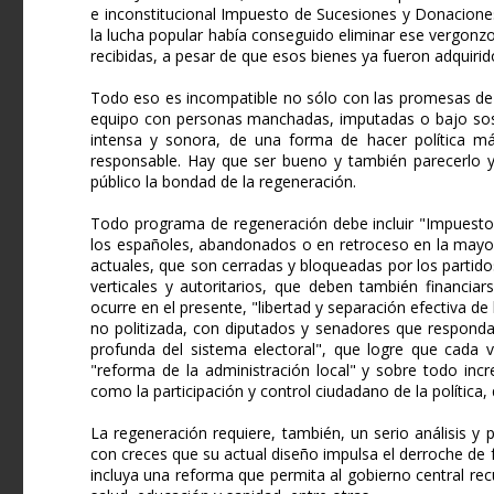
e inconstitucional Impuesto de Sucesiones y Donacione
la lucha popular había conseguido eliminar ese vergonzo
recibidas, a pesar de que esos bienes ya fueron adquiri
Todo eso es incompatible no sólo con las promesas de
equipo con personas manchadas, imputadas o bajo sos
intensa y sonora, de una forma de hacer política más
responsable. Hay que ser bueno y también parecerlo 
público la bondad de la regeneración.
Todo programa de regeneración debe incluir "Impuesto
los españoles, abandonados o en retroceso en la mayorí
actuales, que son cerradas y bloqueadas por los partido
verticales y autoritarios, que deben también financia
ocurre en el presente, "libertad y separación efectiva de
no politizada, con diputados y senadores que respondan
profunda del sistema electoral", que logre que cada
"reforma de la administración local" y sobre todo incr
como la participación y control ciudadano de la política
La regeneración requiere, también, un serio análisis 
con creces que su actual diseño impulsa el derroche de fo
incluya una reforma que permita al gobierno central re