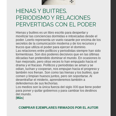
HIENAS Y BUITRES.
PERIODISMO Y RELACIONES
PERVERTIDAS CON EL PODER
Hienas y buitres es un libro escrito para despertar y
movilizar las conciencias dormidas e intoxicadas desde el
poder. Leerlo representa un vuelo rasante por encima de los
secretos de la comunicación moderna y de los recursos y
trucos que utiliza el poder para ejercer el dominio.
Las relaciones entre políticos y periodistas siempre han sido
tormentosas. Son dos poderes decisivos que en las últimas
décadas han pretendido dominar el mundo. En ocasiones lo
han mejorado, pero otras veces lo han empujado hacia el
drama y el fracaso. Políticos y periodistas se aman y se
odian, luchan y cooperan, nos empujan hacia el progreso y
también nos frenan. Son como las hienas y los buitres, que
comen y limpian huesos juntos, pero sin soportarse. Al
desentrañar el misterio, aprenderemos también a
defendernos de sus fechorías.
Los medios son la única fuerza del siglo XXI que tiene poder
para poner y quitar gobiernos y para cambiar los destinos
del mundo.
[
Más
]
COMPRAR EJEMPLARES FIRMADOS POR EL AUTOR