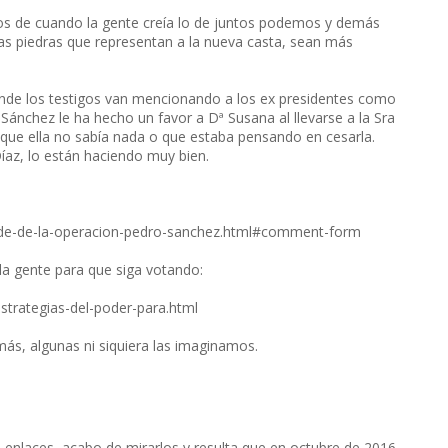
ños de cuando la gente creía lo de juntos podemos y demás
las piedras que representan a la nueva casta, sean más
onde los testigos van mencionando a los ex presidentes como
Sánchez le ha hecho un favor a Dª Susana al llevarse a la Sra
 que ella no sabía nada o que estaba pensando en cesarla.
íaz, lo están haciendo muy bien.
raude-de-la-operacion-pedro-sanchez.html#comment-form
la gente para que siga votando:
estrategias-del-poder-para.html
ás, algunas ni siquiera las imaginamos.
enlaces, acabo de mirarlos y resulta que en octubre de 2016