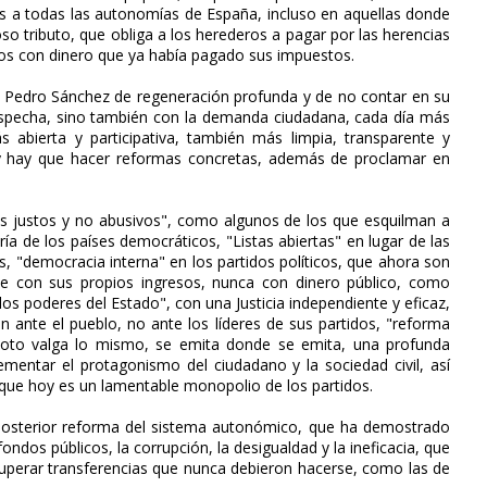
s a todas las autonomías de España, incluso en aquellas donde
so tributo, que obliga a los herederos a pagar por las herencias
dos con dinero que ya había pagado sus impuestos.
 Pedro Sánchez de regeneración profunda y de no contar en su
pecha, sino también con la demanda ciudadana, cada día más
 abierta y participativa, también más limpia, transparente y
y hay que hacer reformas concretas, además de proclamar en
s justos y no abusivos", como algunos de los que esquilman a
a de los países democráticos, "Listas abiertas" en lugar de las
s, "democracia interna" en los partidos políticos, que ahora son
rse con sus propios ingresos, nunca con dinero público, como
 los poderes del Estado", con una Justicia independiente y eficaz,
 ante el pueblo, no ante los líderes de sus partidos, "reforma
 voto valga lo mismo, se emita donde se emita, una profunda
ementar el protagonismo del ciudadano y la sociedad civil, así
, que hoy es un lamentable monopolio de los partidos.
y posterior reforma del sistema autonómico, que ha demostrado
ndos públicos, la corrupción, la desigualdad y la ineficacia, que
cuperar transferencias que nunca debieron hacerse, como las de