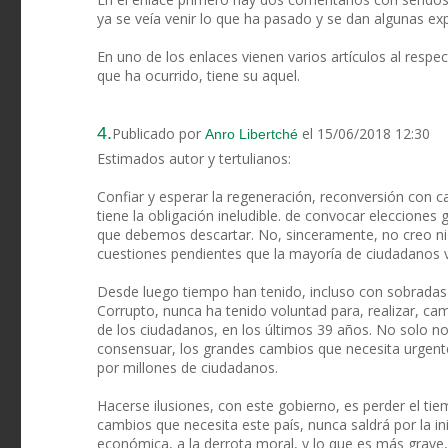
ya se veía venir lo que ha pasado y se dan algunas exp
En uno de los enlaces vienen varios artículos al respe
que ha ocurrido, tiene su aquel.
4.
Publicado por
el 15/06/2018 12:30
Anro Libertché
Estimados autor y tertulianos:
Confiar y esperar la regeneración, reconversión con 
tiene la obligación ineludible. de convocar elecciones
que debemos descartar. No, sinceramente, no creo ni 
cuestiones pendientes que la mayoría de ciudadanos
Desde luego tiempo han tenido, incluso con sobradas 
Corrupto, nunca ha tenido voluntad para, realizar, c
de los ciudadanos, en los últimos 39 años. No solo no
consensuar, los grandes cambios que necesita urgent
por millones de ciudadanos.
Hacerse ilusiones, con este gobierno, es perder el tie
cambios que necesita este país, nunca saldrá por la ini
económica, a la derrota moral, y lo que es más grave, a