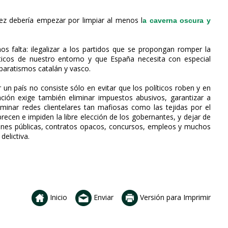
ez debería empezar por limpiar al menos l
a caverna oscura y
os falta: ilegalizar a los partidos que se propongan romper la
icos de nuestro entorno y que España necesita con especial
eparatismos catalán y vasco.
n país no consiste sólo en evitar que los políticos roben y en
ación exige también eliminar impuestos abusivos, garantizar a
iminar redes clientelares tan mafiosas como las tejidas por el
ecen e impiden la libre elección de los gobernantes, y dejar de
ciones públicas, contratos opacos, concursos, empleos y muchos
delictiva.
Inicio
Enviar
Versión para Imprimir