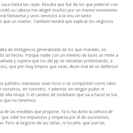
 caca hasta las cejas. Resulta que fue de los que pidieron con
do rodó su cabeza me alegré mucho) por un master inexistente
oral fantasma y unos servicios a la onu un tanto
ás que un master. También tendrá que explicar los negocios
falta de inteligencia generalizada de los que mandan, no
do un hecho. Porque nadie con un mínimo de luces se mete a
ñada y supiera que los del pp se retirarían protestando, a
ocios, que por muy limpios que sean, dicen mal de un defensor
los partidos marxistas sean ricos o se comporten como tales
de nosotros, en concreto. Y además sin ningún pudor ni
 villa tinaja. O el cambio de mobiliario que va a hacer la Sra
 lo que no tenemos.
na de las medidas que propone. Ya lo ha dicho la señora de
 que subir los impuestos y empieza por el de sucesiones,
 Pero al negocio de las taifas, ni tocarlo, que son las