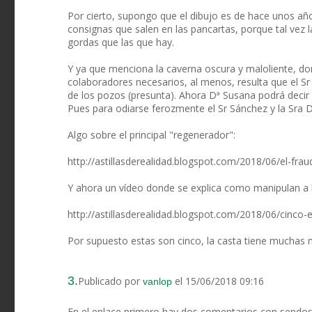
Por cierto, supongo que el dibujo es de hace unos a
consignas que salen en las pancartas, porque tal vez 
gordas que las que hay.
Y ya que menciona la caverna oscura y maloliente, d
colaboradores necesarios, al menos, resulta que el Sr 
de los pozos (presunta). Ahora Dª Susana podrá decir
Pues para odiarse ferozmente el Sr Sánchez y la Sra D
Algo sobre el principal "regenerador":
http://astillasderealidad.blogspot.com/2018/06/el-f
Y ahora un vídeo donde se explica como manipulan a 
http://astillasderealidad.blogspot.com/2018/06/cinco-
Por supuesto estas son cinco, la casta tiene muchas m
3.
Publicado por
el 15/06/2018 09:16
vanlop
En el enlace primero hay dos comentarios con sendos 