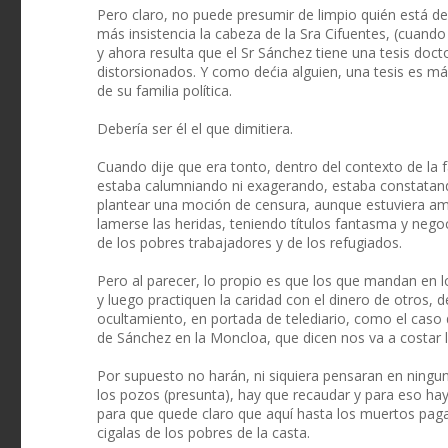
Pero claro, no puede presumir de limpio quién está de
más insistencia la cabeza de la Sra Cifuentes, (cuan
y ahora resulta que el Sr Sánchez tiene una tesis doct
distorsionados. Y como dećia alguien, una tesis es m
de su familia política.
Debería ser él el que dimitiera.
Cuando dije que era tonto, dentro del contexto de la 
estaba calumniando ni exagerando, estaba constatan
plantear una moción de censura, aunque estuviera ama
lamerse las heridas, teniendo títulos fantasma y neg
de los pobres trabajadores y de los refugiados.
Pero al parecer, lo propio es que los que mandan en 
y luego practiquen la caridad con el dinero de otros, 
ocultamiento, en portada de telediario, como el caso de
de Sánchez en la Moncloa, que dicen nos va a costar
Por supuesto no harán, ni siquiera pensaran en ningu
los pozos (presunta), hay que recaudar y para eso hay
para que quede claro que aquí hasta los muertos pagan.
cigalas de los pobres de la casta.