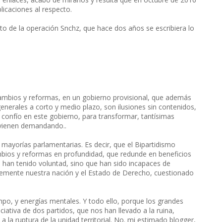
licaciones al respecto.
cto de la operación Snchz, que hace dos años se escribiera lo
cambios y reformas, en un gobierno provisional, que además
 generales a corto y medio plazo, son ilusiones sin contenidos,
confío en este gobierno, para transformar, tantísimas
 vienen demandando..
mayorías parlamentarias. Es decir, que el Bipartidismo
ambios y reformas en profundidad, que redunde en beneficios
 han tenido voluntad, sino que han sido incapaces de
emente nuestra nación y el Estado de Derecho, cuestionado
mpo, y energías mentales. Y todo ello, porque los grandes
ciativa de dos partidos, que nos han llevado a la ruina,
 la ruptura de la unidad territorial. No. mi estimado blogger,