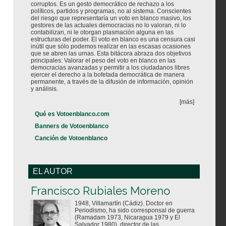
corruptos. Es un gesto democrático de rechazo a los
políticos, partidos y programas, no al sistema. Conscientes
del riesgo que representaría un voto en blanco masivo, los
gestores de las actuales democracias no lo valoran, ni lo
contabilizan, ni le otorgan plasmación alguna en las
estructuras del poder. El voto en blanco es una censura casi
inútil que sólo podemos realizar en las escasas ocasiones
que se abren las urnas. Esta bitácora abraza dos objetivos
principales: Valorar el peso del voto en blanco en las
democracias avanzadas y permitir a los ciudadanos libres
ejercer el derecho a la bofetada democrática de manera
permanente, a través de la difusión de información, opinión
y análisis.
[más]
Qué es Votoenblanco.com
Banners de Votoenblanco
Canción de Votoenblanco
EL AUTOR
Votoenblanco.com
Francisco Rubiales Moreno
1948, Villamartín (Cádiz). Doctor en
Periodismo, ha sido corresponsal de guerra
(Ramadam 1973, Nicaragua 1979 y El
Salvador 1980), director de las