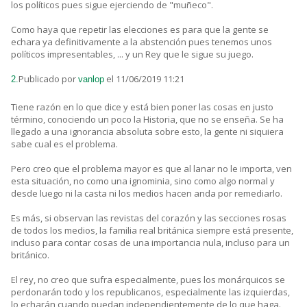
los políticos pues sigue ejerciendo de "muñeco".
Como haya que repetir las elecciones es para que la gente se
echara ya definitivamente a la abstención pues tenemos unos
políticos impresentables, ... y un Rey que le sigue su juego.
Publicado por
el 11/06/2019 11:21
2.
vanlop
Tiene razón en lo que dice y está bien poner las cosas en justo
término, conociendo un poco la Historia, que no se enseña. Se ha
llegado a una ignorancia absoluta sobre esto, la gente ni siquiera
sabe cual es el problema.
Pero creo que el problema mayor es que al lanar no le importa, ven
esta situación, no como una ignominia, sino como algo normal y
desde luego ni la casta ni los medios hacen anda por remediarlo.
Es más, si observan las revistas del corazón y las secciones rosas
de todos los medios, la familia real británica siempre está presente,
incluso para contar cosas de una importancia nula, incluso para un
británico.
El rey, no creo que sufra especialmente, pues los monárquicos se
perdonarán todo y los republicanos, especialmente las izquierdas,
lo echarán cuando puedan independientemente de lo que haga.