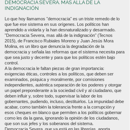
DEMOCRACIA SEVERA. MÁS ALLÁ DE LA
INDIGNACIÓN
Lo que hoy llamamos "democracia" es un triste remedo de lo
que fue ese sistema en sus orígenes. Los políticos han
aprendido a violarla y la han desnaturalizado y desarmado.
"Democracia Severa, mas allá de la indignación" (Tecnos
2015), de Francisco Rubiales Moreno y Juan Jesús Mora
Molina, es un libro que denuncia la degradación de la
democracia y señala las reformas que el sistema necesita para
que sea justo y decente y para que los políticos estén bajo
control.
A la democracia le faltan piezas de gran importancia:
exigencias éticas, controles a los políticos, que deben ser
examinados, psiquica y moralmente, por comisiones
independientes, auténtica separación de los poderes y otorgar
un papel preponderante a la sociedad civil y al ciudadano, que
deben influir y, sobre todo, supervisar la labor de los
gobernantes, pudiendo, incluso, destituirlos. La impunidad debe
acabar, como también la tolerancia frente a la corrupción y
esos cheques en blanco que permiten a los políticos gobernar
como les da la gana, ignorando la opinión de los ciudadanos,
que son sus jefes y los soberanos del sistema.
Democracia Severa, que ya está en las librerías, aporta