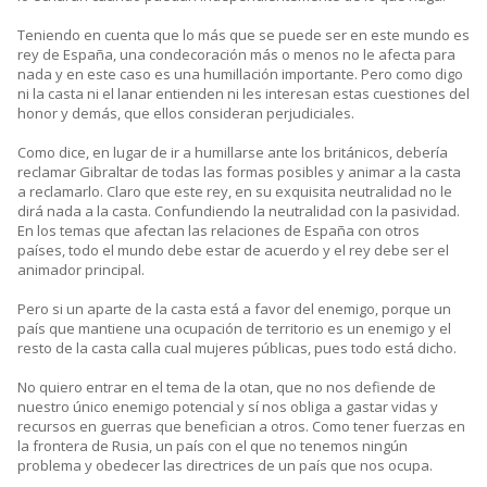
Teniendo en cuenta que lo más que se puede ser en este mundo es
rey de España, una condecoración más o menos no le afecta para
nada y en este caso es una humillación importante. Pero como digo
ni la casta ni el lanar entienden ni les interesan estas cuestiones del
honor y demás, que ellos consideran perjudiciales.
Como dice, en lugar de ir a humillarse ante los británicos, debería
reclamar Gibraltar de todas las formas posibles y animar a la casta
a reclamarlo. Claro que este rey, en su exquisita neutralidad no le
dirá nada a la casta. Confundiendo la neutralidad con la pasividad.
En los temas que afectan las relaciones de España con otros
países, todo el mundo debe estar de acuerdo y el rey debe ser el
animador principal.
Pero si un aparte de la casta está a favor del enemigo, porque un
país que mantiene una ocupación de territorio es un enemigo y el
resto de la casta calla cual mujeres públicas, pues todo está dicho.
No quiero entrar en el tema de la otan, que no nos defiende de
nuestro único enemigo potencial y sí nos obliga a gastar vidas y
recursos en guerras que benefician a otros. Como tener fuerzas en
la frontera de Rusia, un país con el que no tenemos ningún
problema y obedecer las directrices de un país que nos ocupa.