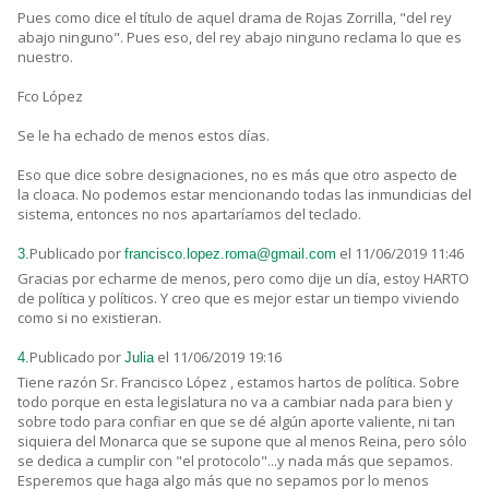
Pues como dice el título de aquel drama de Rojas Zorrilla, "del rey
abajo ninguno". Pues eso, del rey abajo ninguno reclama lo que es
nuestro.
Fco López
Se le ha echado de menos estos días.
Eso que dice sobre designaciones, no es más que otro aspecto de
la cloaca. No podemos estar mencionando todas las inmundicias del
sistema, entonces no nos apartaríamos del teclado.
Publicado por
el 11/06/2019 11:46
3.
francisco.lopez.roma@gmail.com
Gracias por echarme de menos, pero como dije un día, estoy HARTO
de política y políticos. Y creo que es mejor estar un tiempo viviendo
como si no existieran.
Publicado por
el 11/06/2019 19:16
4.
Julia
Tiene razón Sr. Francisco López , estamos hartos de política. Sobre
todo porque en esta legislatura no va a cambiar nada para bien y
sobre todo para confiar en que se dé algún aporte valiente, ni tan
siquiera del Monarca que se supone que al menos Reina, pero sólo
se dedica a cumplir con "el protocolo"...y nada más que sepamos.
Esperemos que haga algo más que no sepamos por lo menos