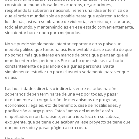
construir un mundo basado en acuerdos, negociaciones,
respetando la soberanía nacional. Tienen una idea enfermiza de
que el orden mundial solo es posible hasta que aplasten a todos
los demás, así van sembrando de violencia, terrorismo, dictaduras,
todo el mundo, y manteniéndolas en ese estado convenientemente,
sin intentar hacer nada para mejorarlas.
No se puede simplemente intentar exportar a otros países un
modelo político que funciona así. Es inevitable darse cuenta de que
no somos más que títeres en manos de otros que piensan que el
mundo entero les pertenece. Por mucho que esto sea tachado
constantemente de paranoia de algunas personas. Basta
simplemente estudiar un poco el asunto seriamente para ver que
es así.
Las hostilidades directas o indirectas entre estados-nación
soberanos deben terminarse de una vez por todas, y pasar
directamente a la negociación de mecanismos de progreso,
económicos, legales, etc. de beneficio, cese de hostilidades, y
pacificación a largo plazo. Estos "amos del mundo" están
empeñados en un fanatismo, en una idea loca en su cabeza,
excluyente, que se tiene que acabar ya, ese proyecto se tiene que
dar por cerrado y pasar página a otra cosa.
Un saludo.