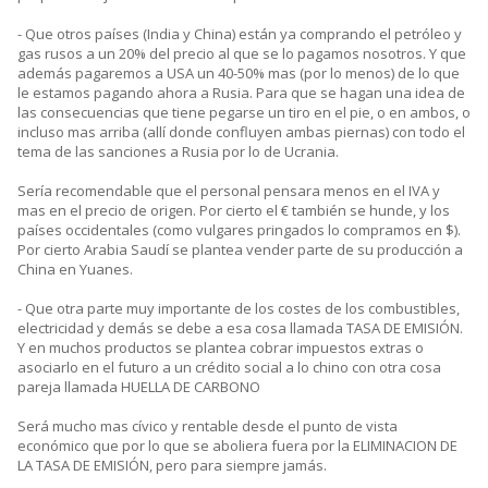
- Que otros países (India y China) están ya comprando el petróleo y
gas rusos a un 20% del precio al que se lo pagamos nosotros. Y que
además pagaremos a USA un 40-50% mas (por lo menos) de lo que
le estamos pagando ahora a Rusia. Para que se hagan una idea de
las consecuencias que tiene pegarse un tiro en el pie, o en ambos, o
incluso mas arriba (allí donde confluyen ambas piernas) con todo el
tema de las sanciones a Rusia por lo de Ucrania.
Sería recomendable que el personal pensara menos en el IVA y
mas en el precio de origen. Por cierto el € también se hunde, y los
países occidentales (como vulgares pringados lo compramos en $).
Por cierto Arabia Saudí se plantea vender parte de su producción a
China en Yuanes.
- Que otra parte muy importante de los costes de los combustibles,
electricidad y demás se debe a esa cosa llamada TASA DE EMISIÓN.
Y en muchos productos se plantea cobrar impuestos extras o
asociarlo en el futuro a un crédito social a lo chino con otra cosa
pareja llamada HUELLA DE CARBONO
Será mucho mas cívico y rentable desde el punto de vista
económico que por lo que se aboliera fuera por la ELIMINACION DE
LA TASA DE EMISIÓN, pero para siempre jamás.