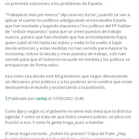
no presenta soluciones a los problemas de España.
"Trabajaras mas por menos" dijo una vez Aznar ¿cuando se van a
aplicar el cuento los políticos adelgazando el incosteable Estado
que han montado y bajando impuestos? los políticos del PP hablan
de "reducir impuestos" para que se creen puestos de trabajo
nuevos, parece que han olvidado que fue el incompetente Rajoy
quien subió el IVA hasta las nubes y nadie lo ha vuelto a bajar
desde entonces y estas medidas no han servido para mejorar la
economía, reducir la deuda y crear puestos de trabajo, solo han
servido para que el Gobierno recaude sin medida y los polticos se
enriquezcan de forma veloz.
Sea como sea desde este blog tenemos que seguir denunciando
sin descanso a los politicos y a los poderes en la sombra que estan
destruyendo el mundo y esclavizando a la población.
Publicado por
el 17/03/2022 12:40
3.
vanlop
Como dije y según oí, el gobierno no tiene más meta que la dichosa
agenda. Y como se trata de que todos seamos pobres, se plica con
fruición a eso. Y como la gente traga, pues a mandar.
El lanar traga con todo. ¿Suben los precios? Culpa de Putin. ¿Hay