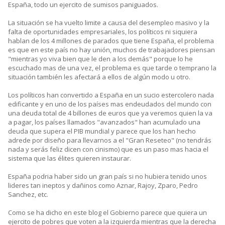
España, todo un ejercito de sumisos paniguados.
La situación se ha vuelto limite a causa del desempleo masivo y la
falta de oportunidades empresariales, los políticos ni siquiera
hablan de los 4 millones de parados que tiene España, el problema
es que en este país no hay unión, muchos de trabajadores piensan
"mientras yo viva bien que le den a los demás" porque lo he
escuchado mas de una vez, el problema es que tarde o temprano la
situación también les afectará a ellos de algún modo u otro.
Los políticos han convertido a España en un sucio estercolero nada
edificante y en uno de los países mas endeudados del mundo con
una deuda total de 4 billones de euros que ya veremos quien la va
a pagar, los países llamados "avanzados" han acumulado una
deuda que supera el PIB mundial y parece que los han hecho
adrede por diseño para llevarnos a el "Gran Reseteo" (no tendrás
nada y serás feliz dicen con cinismo) que es un paso mas hacia el
sistema que las élites quieren instaurar.
España podria haber sido un gran país si no hubiera tenido unos
lideres tan ineptos y dañinos como Aznar, Rajoy, Zparo, Pedro
Sanchez, etc.
Como se ha dicho en este blog el Gobierno parece que quiera un
ejercito de pobres que voten a la izquierda mientras que la derecha