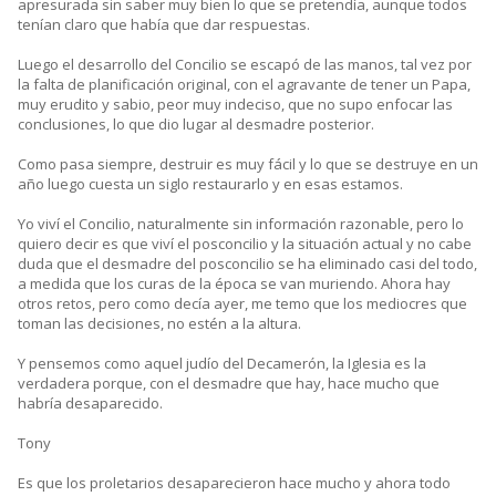
apresurada sin saber muy bien lo que se pretendía, aunque todos
tenían claro que había que dar respuestas.
Luego el desarrollo del Concilio se escapó de las manos, tal vez por
la falta de planificación original, con el agravante de tener un Papa,
muy erudito y sabio, peor muy indeciso, que no supo enfocar las
conclusiones, lo que dio lugar al desmadre posterior.
Como pasa siempre, destruir es muy fácil y lo que se destruye en un
año luego cuesta un siglo restaurarlo y en esas estamos.
Yo viví el Concilio, naturalmente sin información razonable, pero lo
quiero decir es que viví el posconcilio y la situación actual y no cabe
duda que el desmadre del posconcilio se ha eliminado casi del todo,
a medida que los curas de la época se van muriendo. Ahora hay
otros retos, pero como decía ayer, me temo que los mediocres que
toman las decisiones, no estén a la altura.
Y pensemos como aquel judío del Decamerón, la Iglesia es la
verdadera porque, con el desmadre que hay, hace mucho que
habría desaparecido.
Tony
Es que los proletarios desaparecieron hace mucho y ahora todo