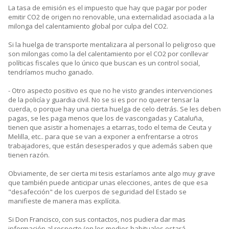
La tasa de emisión es el impuesto que hay que pagar por poder
emitir CO2 de origen no renovable, una externalidad asociada a la
milonga del calentamiento global por culpa del CO2.
Si la huelga de transporte mentalizara al personal lo peligroso que
son milongas como la del calentamiento por el CO2 por conllevar
políticas fiscales que lo único que buscan es un control social,
tendríamos mucho ganado.
- Otro aspecto positivo es que no he visto grandes intervenciones
de la policía y guardia civil. No se si es por no querer tensar la
cuerda, o porque hay una cierta huelga de celo detrás. Se les deben
pagas, se les paga menos que los de vascongadas y Cataluña,
tienen que asistir a homenajes a etarras, todo el tema de Ceuta y
Melilla, etc.. para que se van a exponer a enfrentarse a otros
trabajadores, que están desesperados y que además saben que
tienen razón.
Obviamente, de ser cierta mi tesis estaríamos ante algo muy grave
que también puede anticipar unas elecciones, antes de que esa
"desafección" de los cuerpos de seguridad del Estado se
manifieste de manera mas explícita.
Si Don Francisco, con sus contactos, nos pudiera dar mas
información al respecto (en los medios habituales estará