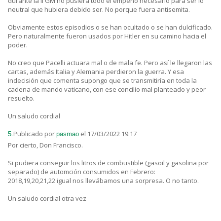
durante la II GM no pusiera todo el empeño necesario para ser lo
neutral que hubiera debido ser. No porque fuera antisemita.
Obviamente estos episodios o se han ocultado o se han dulcificado.
Pero naturalmente fueron usados por Hitler en su camino hacia el
poder.
No creo que Pacelli actuara mal o de mala fe. Pero así le llegaron las
cartas, además Italia y Alemania perdieron la guerra. Y esa
indecisión que comenta supongo que se transmitiría en toda la
cadena de mando vaticano, con ese concilio mal planteado y peor
resuelto.
Un saludo cordial
Publicado por
el 17/03/2022 19:17
5.
pasmao
Por cierto, Don Francisco.
Si pudiera conseguir los litros de combustible (gasoil y gasolina por
separado) de automción consumidos en Febrero:
2018,19,20,21,22 igual nos llevábamos una sorpresa. O no tanto.
Un saludo cordial otra vez