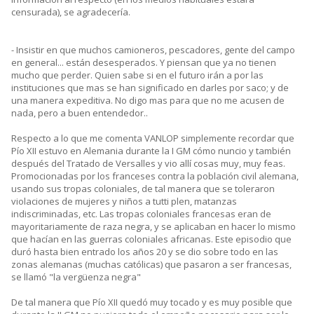
censurada), se agradecería.
- Insistir en que muchos camioneros, pescadores, gente del campo
en general... están desesperados. Y piensan que ya no tienen
mucho que perder. Quien sabe si en el futuro irán a por las
instituciones que mas se han significado en darles por saco; y de
una manera expeditiva. No digo mas para que no me acusen de
nada, pero a buen entendedor..
Respecto a lo que me comenta VANLOP simplemente recordar que
Pío XII estuvo en Alemania durante la I GM cómo nuncio y también
después del Tratado de Versalles y vio allí cosas muy, muy feas.
Promocionadas por los franceses contra la población civil alemana,
usando sus tropas coloniales, de tal manera que se toleraron
violaciones de mujeres y niños a tutti plen, matanzas
indiscriminadas, etc. Las tropas coloniales francesas eran de
mayoritariamente de raza negra, y se aplicaban en hacer lo mismo
que hacían en las guerras coloniales africanas. Este episodio que
duró hasta bien entrado los años 20 y se dio sobre todo en las
zonas alemanas (muchas católicas) que pasaron a ser francesas,
se llamó "la vergüenza negra"
De tal manera que Pío XII quedó muy tocado y es muy posible que