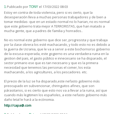
Publicado por
el 17/03/2022 08:03
1.
TONY
Estoy en contra de toda violencia, pero si es cierto, que la
desesperación lleva a muchas personas trabajadores y de bien a
tomar medidas- que en un estado normal no lo harian, no es normal
que este gobierno trata mejor A TERRORISTAS, que han matado a
mucha gente, que a padres de familia y honrados..
No es normal este gobierno que dice ser, progresista y que trabaja
por la clase obrera los esté machacando, y todo esto no es debido a
la guerra de Ucrania, que le va a servir a este bochornorso gobierno
de la excusa esperada, este gogierno es una verdadera ruina en la
gestion del pais, el gasto público e innecesario se ha disparado, el
sector primario ese que es tan necesario y que es la primera
necesidad que tenemos las personas el comer, los esta
machacando, a los agricultures, a los pescadores. etc.
El precio de la luz se ha disparado,este nefasto gobierno más
preocupado en subvencionar, chiringuitos afines, que son
párasitarios, si es cierto que esto nos va a llevar a la ruina, así que
cuando más legitimen los españoles, a este nefasto gobierno más
daño letal le hará a la ecónomia.
http://capa@.com