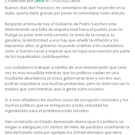
Publicado por
el 17/03/2022 08:56
2.
Detox
Buenos días don Francisco, mi comentario de ayer se perdió en la
nube, quería darle gracias por poner mi comentario como articulo.
Respecto al tema de hoy el Gobierno de Pedro Sanchez esta
demostrando una falta de empatia total hacia el pueblo, pues la
huelga es justa, todo está carisimo, la cesta de la compra, la
gasolina, la electricidad, a eso hay que añadir la inflación y los
impuestos altos, el gobierno no puede ordeñar a los ciudadanos
como si fuesen vacas y esperar que no haya una reacción por parte
de los esquilmados contribuyentes.
Los ciudadanos trabajan a cambio de una remuneración que cada
vez es mas escuálida mientras que los políticos nadan en una
insultante abundancia (si estos gobernaran bien y con tino aun
podrían soportarse sus muchas prebendas, pero es doloroso ver lo
ineptos que son) mientras que la gente sufre escasez.
Si a esto añadimos los muchos casos de corrupción conocidos y los
muchos políticos que se enriquecen a toda velocidad los
ingredientes para el problema están servidos.
Han construido un Estado demasiado obeso (que los políticos se
niegan a adelgazar) con cientos de miles de parásitos ordeñando la
teta del Estado como por ejemplo los 250 mil aforados que tiene