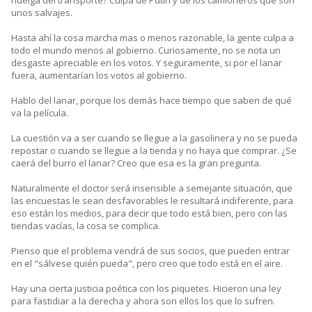
huelga del transporte? Culpa de Putin y de los camioneros que son
unos salvajes.
Hasta ahí la cosa marcha mas o menos razonable, la gente culpa a
todo el mundo menos al gobierno. Curiosamente, no se nota un
desgaste apreciable en los votos. Y seguramente, si por el lanar
fuera, aumentarían los votos al gobierno.
Hablo del lanar, porque los demás hace tiempo que saben de qué
va la película.
La cuestión va a ser cuando se llegue a la gasolinera y no se pueda
repostar o cuando se llegue a la tienda y no haya que comprar. ¿Se
caerá del burro el lanar? Creo que esa es la gran pregunta.
Naturalmente el doctor será insensible a semejante situación, que
las encuestas le sean desfavorables le resultará indiferente, para
eso están los medios, para decir que todo está bien, pero con las
tiendas vacías, la cosa se complica.
Pienso que el problema vendrá de sus socios, que pueden entrar
en el "sálvese quién pueda", pero creo que todo está en el aire.
Hay una cierta justicia poética con los piquetes. Hicieron una ley
para fastidiar a la derecha y ahora son ellos los que lo sufren.