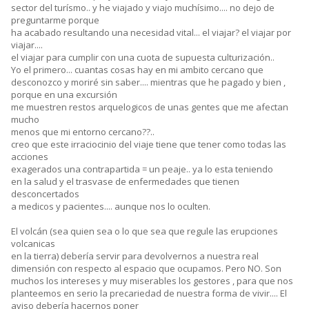
sector del turísmo.. y he viajado y viajo muchísimo.... no dejo de
preguntarme porque
ha acabado resultando una necesidad vital... el viajar? el viajar por
viajar....
el viajar para cumplir con una cuota de supuesta culturización..
Yo el primero... cuantas cosas hay en mi ambito cercano que
desconozco y moriré sin saber.... mientras que he pagado y bien ,
porque en una excursión
me muestren restos arquelogicos de unas gentes que me afectan
mucho
menos que mi entorno cercano??..
creo que este irraciocinio del viaje tiene que tener como todas las
acciones
exagerados una contrapartida = un peaje.. ya lo esta teniendo
en la salud y el trasvase de enfermedades que tienen
desconcertados
a medicos y pacientes.... aunque nos lo oculten.
El volcán (sea quien sea o lo que sea que regule las erupciones
volcanicas
en la tierra) debería servir para devolvernos a nuestra real
dimensión con respecto al espacio que ocupamos. Pero NO. Son
muchos los intereses y muy miserables los gestores , para que nos
planteemos en serio la precariedad de nuestra forma de vivir.... El
aviso debería hacernos poner