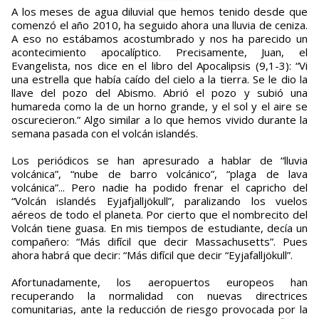
A los meses de agua diluvial que hemos tenido desde que
comenzó el año 2010, ha seguido ahora una lluvia de ceniza.
A eso no estábamos acostumbrado y nos ha parecido un
acontecimiento apocalíptico. Precisamente, Juan, el
Evangelista, nos dice en el libro del Apocalipsis (9,1-3): “Vi
una estrella que había caído del cielo a la tierra. Se le dio la
llave del pozo del Abismo. Abrió el pozo y subió una
humareda como la de un horno grande, y el sol y el aire se
oscurecieron.” Algo similar a lo que hemos vivido durante la
semana pasada con el volcán islandés.
Los periódicos se han apresurado a hablar de “lluvia
volcánica”, “nube de barro volcánico”, “plaga de lava
volcánica”... Pero nadie ha podido frenar el capricho del
“Volcán islandés Eyjafjalljökull”, paralizando los vuelos
aéreos de todo el planeta. Por cierto que el nombrecito del
Volcán tiene guasa. En mis tiempos de estudiante, decía un
compañero: “Más difícil que decir Massachusetts”. Pues
ahora habrá que decir: “Más difícil que decir “Eyjafalljökull”.
Afortunadamente, los aeropuertos europeos han
recuperando la normalidad con nuevas directrices
comunitarias, ante la reducción de riesgo provocada por la