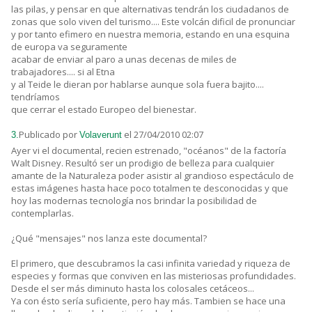
las pilas, y pensar en que alternativas tendrán los ciudadanos de
zonas que solo viven del turismo.... Este volcán dificil de pronunciar
y por tanto efimero en nuestra memoria, estando en una esquina
de europa va seguramente
acabar de enviar al paro a unas decenas de miles de
trabajadores.... si al Etna
y al Teide le dieran por hablarse aunque sola fuera bajito....
tendríamos
que cerrar el estado Europeo del bienestar.
Publicado por
el 27/04/2010 02:07
3.
Volaverunt
Ayer vi el documental, recien estrenado, "océanos" de la factoría
Walt Disney. Resultó ser un prodigio de belleza para cualquier
amante de la Naturaleza poder asistir al grandioso espectáculo de
estas imágenes hasta hace poco totalmen te desconocidas y que
hoy las modernas tecnología nos brindar la posibilidad de
contemplarlas.
¿Qué "mensajes" nos lanza este documental?
El primero, que descubramos la casi infinita variedad y riqueza de
especies y formas que conviven en las misteriosas profundidades.
Desde el ser más diminuto hasta los colosales cetáceos...
Ya con ésto sería suficiente, pero hay más. Tambien se hace una